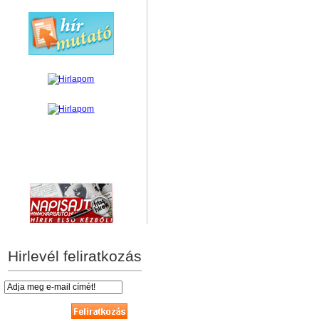
hírek személyre szabva
Hirlevél feliratkozás