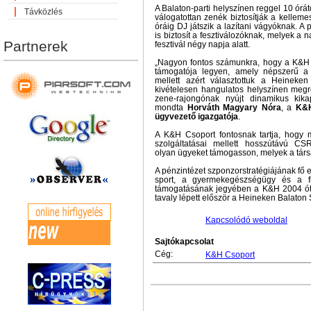
A Balaton-parti helyszínen reggel 10 órá
Távközlés
válogatottan zenék biztosítják a kelleme
óráig DJ játszik a lazítani vágyóknak. A
is biztosít a fesztiválozóknak, melyek 
Partnerek
fesztivál négy napja alatt.
„Nagyon fontos számunkra, hogy a K&H 
támogatója legyen, amely népszerű a 
mellett azért választottuk a Heineke
kivételesen hangulatos helyszínen megre
zene-rajongónak nyújt dinamikus kika
mondta
Horváth Magyary Nóra
, a
K&H
ügyvezető igazgatója
.
A K&H Csoport fontosnak tartja, hogy
szolgáltatásai mellett hosszútávú CS
olyan ügyeket támogasson, melyek a társ
A pénzintézet szponzorstratégiájának fő
sport, a gyermekegészségügy és a fia
támogatásának jegyében a K&H 2004 óta
tavaly lépett először a Heineken Balaton
Kapcsolódó weboldal
Sajtókapcsolat
Cég:
K&H Csoport