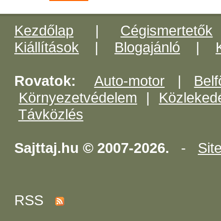
Kezdőlap
|
Cégismertetők
Kiállítások
|
Blogajánló
|
Rovatok:
Auto-motor
|
Belf
Környezetvédelem
|
Közleked
Távközlés
Sajttaj.hu © 2007-2026.
-
Sit
RSS