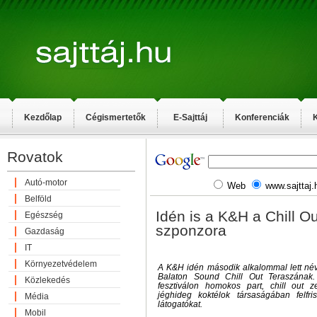
Kezdőlap
Cégismertetők
E-Sajttáj
Konferenciák
K
Rovatok
Autó-motor
Web
www.sajttaj.
Belföld
Idén is a K&H a Chill O
Egészség
szponzora
Gazdaság
IT
Környezetvédelem
A K&H idén második alkalommal lett n
Balaton Sound Chill Out Teraszának. 
Közlekedés
fesztiválon homokos part, chill out 
jéghideg koktélok társaságában felfr
Média
látogatókat.
Mobil