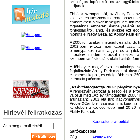
szükséges lépésekről és az együttélés
tudjanak.
Ebből a szempontból, az Ability Park s
kifejezetten illeszkedett a road show, hi
embereknek is sikerült megmutatnunk mag
fogyatékos emberek élethelyzetéről 
fontosságáról, ahol, és akikkel ezt ed
mondta el
Nagy Géza
, az
Ability Park e
A 2008 júniusában megújult, és állandó 
2002-ben nyitotta meg kapuit azzal a
élményparkok iránti vágyat és a játék 
interaktív módon kapcsolja össze a
szemben tanúsított társadalmi attitűd-for
A többnyire megváltozott munkaképess
foglalkoztató Ability Park megalakulása
hírek személyre szabva
elismerést kapott, és eddig több mint 250
interaktív játékokat.
„Az év támogatottja 2008” pályázat ny
A rendezvénysorozat a Tesco és a Pro
valósul meg „Az év támogatottja 2008” 
áruházlánc 2003 óta futó hagyományte
Procter&Gamble számos márkája is c
keretében a két cég több mint 20-20 mi
Hirlevél feliratkozás
Ability Parknak.
Kapcsolódó weboldal
Sajtókapcsolat
Cég:
Ability Park