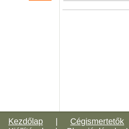
Kezdőlap
|
Cégismertetők