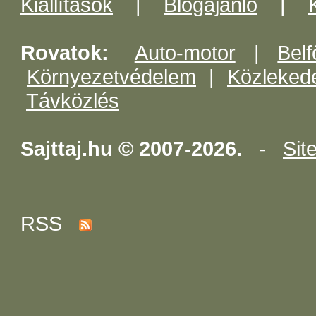
Kiállítások
|
Blogajánló
|
Rovatok:
Auto-motor
|
Belf
Környezetvédelem
|
Közleked
Távközlés
Sajttaj.hu © 2007-2026.
-
Sit
RSS