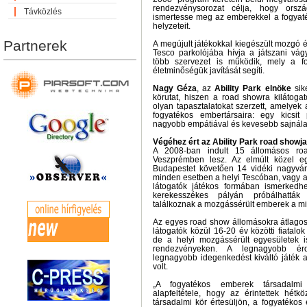
rendezvénysorozat célja, hogy orszá
Távközlés
ismertesse meg az emberekkel a fogya
helyzeteit.
Partnerek
A megújult játékokkal kiegészült mozgó
Tesco parkolójába hívja a játszani v
több szervezet is működik, mely a fo
életminőségük javítását segíti.
Nagy Géza
, az
Ability Park elnöke
sike
körutat, hiszen a road showra kilátog
olyan tapasztalatokat szerzett, amelyek
fogyatékos embertársaira: egy kicsit 
nagyobb empátiával és kevesebb sajnálat
Végéhez ért az Ability Park road showja
A 2008-ban indult 15 állomásos ro
Veszprémben lesz. Az elmúlt közel e
Budapestet követően 14 vidéki nagyváro
minden esetben a helyi Tescóban, vagy a
látogatók játékos formában ismerkedhet
kerekesszékes pályán próbálhatták
találkoznak a mozgássérült emberek a 
Az egyes road show állomásokra átlagosa
látogatók közül 16-20 év közötti fiatalo
de a helyi mozgássérült egyesületek i
rendezvényeken. A legnagyobb érd
legnagyobb idegenkedést kiváltó játék 
volt.
„A fogyatékos emberek társadalmi 
alapfeltétele, hogy az érintettek hétk
társadalmi kör értesüljön, a fogyatéko