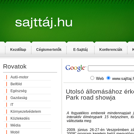
Kezdőlap
Cégismertetők
E-Sajttáj
Konferenciák
K
Rovatok
Autó-motor
Web
www.sajttaj.
Belföld
Utolsó állomásához érke
Egészség
Park road showja
Gazdaság
IT
Környezetvédelem
A fogyatékos emberek mindennapjait 
interaktív élménypark 15 helyszínen, t
Közlekedés
változtatta meg.
Média
2009. június 26-27-én Veszprémben zá
Mobil
2008” program keretein belül megvalósul