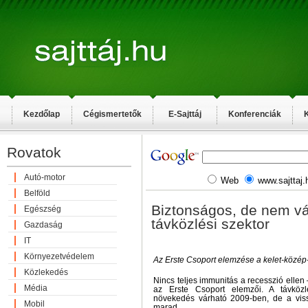
Kezdőlap
Cégismertetők
E-Sajttáj
Konferenciák
K
Rovatok
Autó-motor
Web
www.sajttaj.
Belföld
Biztonságos, de nem vá
Egészség
távközlési szektor
Gazdaság
IT
Környezetvédelem
Az Erste Csoport elemzése a kelet-közép-
Közlekedés
Nincs teljes immunitás a recesszió ellen 
Média
az Erste Csoport elemzői. A távközl
növekedés várható 2009-ben, de a viss
Mobil
marad.