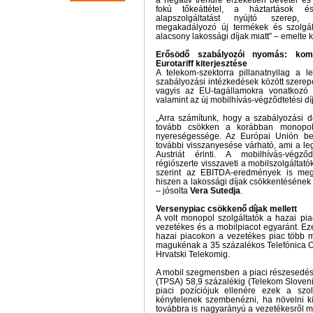
a negatív trendre érzéketlen bevétel és
fokú tőkeáttétel, a háztartások é
alapszolgáltatást nyújtó szerep, 
megakadályozó új termékek és szolgál
alacsony lakossági díjak miatt” – emelte 
Erősödő szabályozói nyomás: kom
Eurotariff kiterjesztése
A telekom-szektorra pillanatnyilag a l
szabályozási intézkedések között szerepel
vagyis az EU-tagállamokra vonatkozó 
valamint az új mobilhívás-végződtetési d
„Arra számítunk, hogy a szabályozási
tovább csökken a korábban monopol 
nyereségessége. Az Európai Unión bel
további visszanyesése várható, ami a l
Austriát érinti. A mobilhívás-végző
régiószerte visszaveti a mobilszolgáltat
szerint az EBITDA-eredmények is megs
hiszen a lakossági díjak csökkentésének ú
– jósolta
Vera Sutedja
.
Versenypiac csökkenő díjak mellett
A volt monopol szolgáltatók a hazai pia
vezetékes és a mobilpiacot egyaránt. E
hazai piacokon a vezetékes piac több m
magukénak a 35 százalékos Telefónica O
Hrvatski Telekomig.
A mobil szegmensben a piaci részesedés
(TPSA) 58,9 százalékig (Telekom Sloveni
piaci pozíciójuk ellenére ezek a szol
kénytelenek szembenézni, ha növelni kí
továbbra is nagyarányú a vezetékesről mob