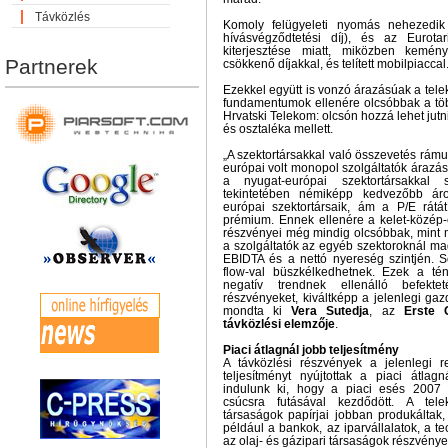
Távközlés
Komoly felügyeleti nyomás nehezedi
hívásvégződtetési díj), és az Eurotari
kiterjesztése miatt, miközben kemén
Partnerek
csökkenő díjakkal, és telített mobilpiaccal
Ezekkel együtt is vonzó árazásúak a tel
fundamentumok ellenére olcsóbbak a több
Hrvatski Telekom: olcsón hozzá lehet jutn
és osztaléka mellett.
„A szektortársakkal való összevetés rámut
európai volt monopol szolgáltatók áraz
a nyugat-európai szektortársakka
tekintetében némiképp kedvezőbb áro
európai szektortársaik, ám a P/E rátá
prémium. Ennek ellenére a kelet-közép-
részvényei még mindig olcsóbbak, mint m
a szolgáltatók az egyéb szektoroknál m
EBIDTA és a nettó nyereség szintjén. Ső
flow-val büszkélkedhetnek. Ezek a té
negatív trendnek ellenálló befekt
részvényeket, kiváltképp a jelenlegi ga
mondta ki
Vera Sutedja
, az
Erste 
távközlési elemzője
.
Piaci átlagnál jobb teljesítmény
A távközlési részvények a jelenlegi 
teljesítményt nyújtottak a piaci átlagn
indulunk ki, hogy a piaci esés 2007
csúcsra futásával kezdődött. A tele
társaságok papírjai jobban produkáltak,
például a bankok, az iparvállalatok, a te
az olaj- és gázipari társaságok részvénye