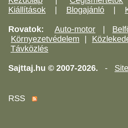
Kiállítások
|
Blogajánló
|
Rovatok:
Auto-motor
|
Belf
Környezetvédelem
|
Közleked
Távközlés
Sajttaj.hu © 2007-2026.
-
Sit
RSS