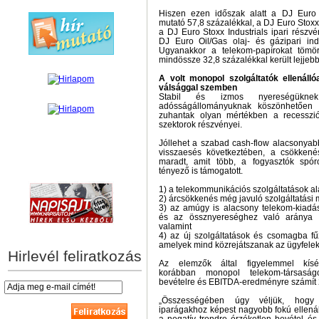
Hiszen ezen időszak alatt a DJ Euro 
mutató 57,8 százalékkal, a DJ Euro Stox
a DJ Euro Stoxx Industrials ipari részv
DJ Euro Oil/Gas olaj- és gázipari ind
Ugyanakkor a telekom-papírokat tömö
mindössze 32,8 százalékkal került lejjebb
A volt monopol szolgáltatók ellenál
válsággal szemben
Stabil és izmos nyereségüknek,
adósságállományuknak köszönhetően 
zuhantak olyan mértékben a recesszió
szektorok részvényei.
Jóllehet a szabad cash-flow alacsonyabb
visszaesés következtében, a csökken
maradt, amit több, a fogyasztók spór
hírek személyre szabva
tényező is támogatott.
1) a telekommunikációs szolgáltatások a
2) árcsökkenés még javuló szolgáltatási m
3) az amúgy is alacsony telekom-kiad
és az össznyereséghez való aránya (3
valamint
4) az új szolgáltatások és csomagba fű
amelyek mind közrejátszanak az ügyfele
Hirlevél feliratkozás
Az elemzők által figyelemmel kísé
korábban monopol telekom-társasá
bevételre és EBITDA-eredményre számít
„Összességében úgy véljük, hogy
iparágakhoz képest nagyobb fokú ellenál