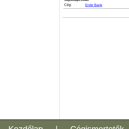
Cég:
Erste Bank
Kezdőlap
|
Cégismertetők