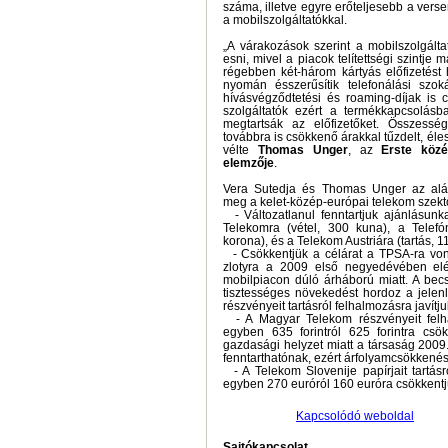
száma, illetve egyre erőteljesebb a versen
a mobilszolgáltatókkal.
„A várakozások szerint a mobilszolgálta
esni, mivel a piacok telítettségi szintje
régebben két-három kártyás előfizetést
nyomán ésszerűsítik telefonálási szok
hívásvégződtetési és roaming-díjak is 
szolgáltatók ezért a termékkapcsolásb
megtartsák az előfizetőket. Összessé
továbbra is csökkenő árakkal tűzdelt, éle
vélte
Thomas Unger
, az
Erste közé
elemzője
.
Vera Sutedja és Thomas Unger az aláb
meg a kelet-közép-európai telekom szekt
- Változatlanul fenntartjuk ajánlásunka
Telekomra (vétel, 300 kuna), a Telef
korona), és a Telekom Austriára (tartás, 1
- Csökkentjük a célárat a TPSA-ra vona
zlotyra a 2009 első negyedévében el
mobilpiacon dúló árháború miatt. A bec
tisztességes növekedést hordoz a jelen
részvényeit tartásról felhalmozásra javítju
- A Magyar Telekom részvényeit felhal
egyben 635 forintról 625 forintra csök
gazdasági helyzet miatt a társaság 2009. 
fenntarthatónak, ezért árfolyamcsökkenés
- A Telekom Slovenije papírjait tartásr
egyben 270 euróról 160 euróra csökkentjü
Kapcsolódó weboldal
Sajtókapcsolat