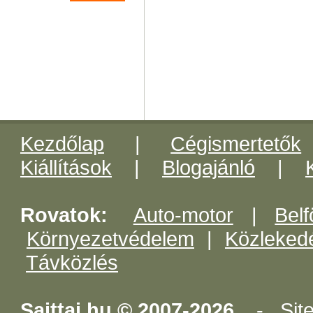
Kezdőlap
|
Cégismertetők
Kiállítások
|
Blogajánló
|
Rovatok:
Auto-motor
|
Belf
Környezetvédelem
|
Közleked
Távközlés
Sajttaj.hu © 2007-2026.
-
Sit