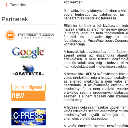
könyvekben.
Távközlés
Mai változékony környezetünkben a váll
egyre fontosabb az üzletmenet, így 
Partnerek
pénzáramlás megfelelő tervezése.
Előtérbe kerültek a jól kiválasztott fe
hatása a vállalati eredményre egy mégol
is negatív lehet, ha nem megfelelően kö
fedezeti és derivatív ügyletek kö
foglalkozott a PriceWaterhouseCoope
konferenciája.
A tranzakciók elszámolása lehet fedezet
szerint pedig az elszámolás alapu
értékelésen. A nem fedezeti elszámo
jelentős volatilitása, míg a fedezeti el
munkabefektetéssel – jelentősen csökkenti 
A nemzetközi (IFRS) számvitelben kötel
valós értékelése, míg a magyar szabályo
az elterjedt gyakorlat a nem valós ér
használata. Itt az óvatosság elvének m
eredményt és a nem realizált vesztes
értékelés szerinti eredménykimutatás
esetben is a nem fedezeti célú származ
jelenik meg.
A fedezeti célú származékos ügylet nem
valós értékelés szerinti eredménykimutat
eredményével együtt számoljuk el,
ellentétes előjelű összegben.
A valós értékelés szerinti beszámolókb