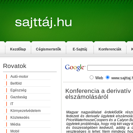
Kezdőlap
Cégismertetők
E-Sajttáj
Konferenciák
K
Rovatok
Autó-motor
Web
www.sajttaj.
Belföld
Konferencia a derivatív
Egészség
elszámolásáról
Gazdaság
IT
Környezetvédelem
Magyar nagyvállalati érdeklődők rés
fedezeti és derivatív ügyletek elszámolá
Közlekedés
PriceWaterhouseCoopers és a Calyon Ban
ügyletek problémája, hogy míg két vagy 
Média
és összességében kedvező, addig a d
Mobil
veszteséges is lehet. Nem mindegy, ho