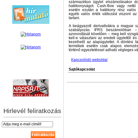
származékos ügylet elszámolásakor do
hatékonyságot. Cash-flow vagy nettó 
esetén ezután a hatékony rész valós 
egyéb valós érték változást viszont 
tartani.
A beágyazott derivatívákra a magyar sz
szabályozás. IFRS beszámolóban – 
azonosítását követően – meg kell vizsgál
kell-e választani az eredeti ügylettől és
kezelhető az alapügylettel. A döntési f
termékek esetén csak alapos elemzés
történő egyeztetéssel adható végleges vá
Kapcsolódó weboldal
Sajtókapcsolat
hírek személyre szabva
Hirlevél feliratkozás