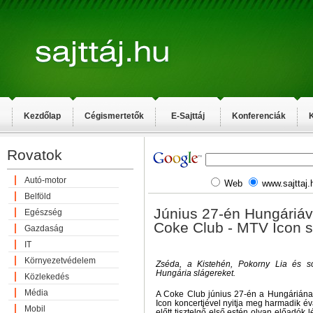
Kezdőlap
Cégismertetők
E-Sajttáj
Konferenciák
K
Rovatok
Autó-motor
Web
www.sajttaj.
Belföld
Június 27-én Hungáriáva
Egészség
Coke Club - MTV Icon s
Gazdaság
IT
Környezetvédelem
Zséda, a Kistehén, Pokorny Lia és s
Hungária slágereket.
Közlekedés
Média
A Coke Club június 27-én a Hungáriána
Icon koncertjével nyitja meg harmadik é
Mobil
előtt tisztelgő első estén olyan előadók l