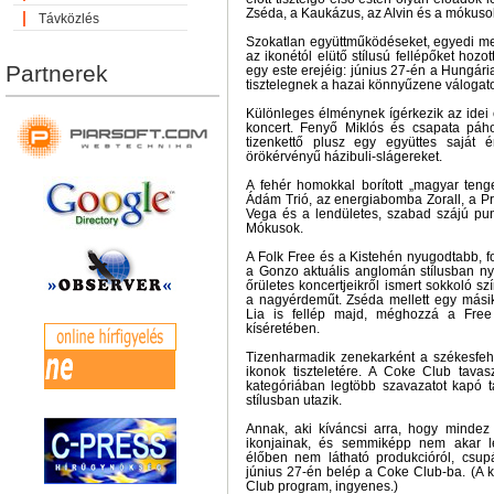
Zséda, a Kaukázus, az Alvin és a mókusok
Távközlés
Szokatlan együttműködéseket, egyedi meg
az ikonétól elütő stílusú fellépőket hozo
Partnerek
egy este erejéig: június 27-én a Hungár
tisztelegnek a hazai könnyűzene válogatot
Különleges élménynek ígérkezik az idei
koncert. Fenyő Miklós és csapata páh
tizenkettő plusz egy együttes saját 
örökérvényű házibuli-slágereket.
A fehér homokkal borított „magyar teng
Ádám Trió, az energiabomba Zorall, a P
Vega és a lendületes, szabad szájú pu
Mókusok.
A Folk Free és a Kistehén nyugodtabb, f
a Gonzo aktuális anglomán stílusban ny
őrületes koncertjeikről ismert sokkoló s
a nagyérdeműt. Zséda mellett egy mási
Lia is fellép majd, méghozzá a Free
kíséretében.
Tizenharmadik zenekarként a székesfehé
ikonok tiszteletére. A Coke Club tavas
kategóriában legtöbb szavazatot kapó 
stílusban utazik.
Annak, aki kíváncsi arra, hogy mindez
ikonjainak, és semmiképp nem akar l
élőben nem látható produkcióról, csupá
június 27-én belép a Coke Club-ba. (A 
Club program, ingyenes.)