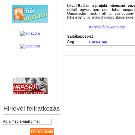
Lévai Balázs
, a
projekt művészeti veze
nélkül egyszerűen nem lehet megérte
Ungarische rock’n’roll a vasfüggöny
hihetetlenül jó, máig működő slágerekkel.
Kapcsolódó weboldal
Sajtókapcsolat
Cég:
Coca-Cola
hírek személyre szabva
Hirlevél feliratkozás