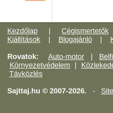
Kezdőlap
|
Cégismertetők
Kiállítások
|
Blogajánló
|
Rovatok:
Auto-motor
|
Belf
Környezetvédelem
|
Közleked
Távközlés
Sajttaj.hu © 2007-2026.
-
Sit