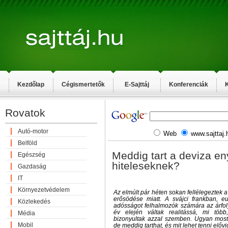
Kezdőlap
Cégismertetők
E-Sajttáj
Konferenciák
K
Rovatok
Autó-motor
Web
www.sajttaj.
Belföld
Meddig tart a deviza en
Egészség
hiteleseknek?
Gazdaság
IT
Környezetvédelem
Az elmúlt pár héten sokan fellélegeztek a
erősödése miatt. A svájci frankban, 
Közlekedés
adósságot felhalmozók számára az árfol
év elején váltak realitássá, mi több
Média
bizonyultak azzal szemben. Ugyan most e
Mobil
de meddig tarthat, és mit lehet tenni elő