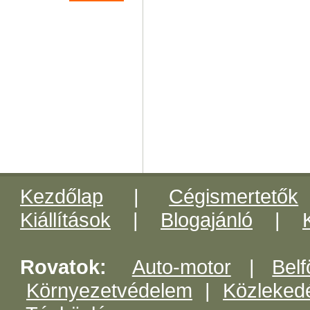
Kezdőlap
|
Cégismertetők
Kiállítások
|
Blogajánló
|
Rovatok:
Auto-motor
|
Belf
Környezetvédelem
|
Közleked