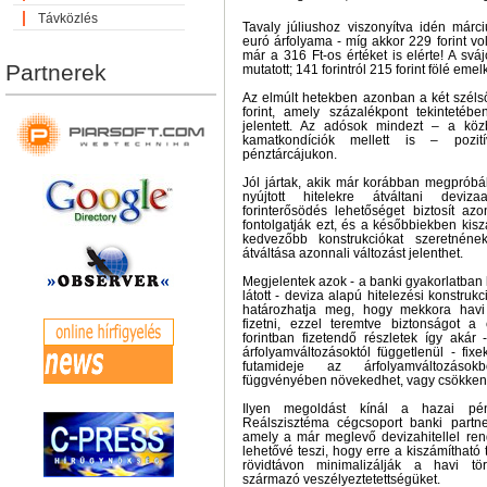
Távközlés
Tavaly júliushoz viszonyítva idén márc
euró árfolyama - míg akkor 229 forint vo
már a 316 Ft-os értéket is elérte! A svá
Partnerek
mutatott; 141 forintról 215 forint fölé emel
Az elmúlt hetekben azonban a két széls
forint, amely százalékpont tekintetébe
jelentett. Az adósok mindezt – a kö
kamatkondíciók mellett is – pozit
pénztárcájukon.
Jól jártak, akik már korábban megpróbál
nyújtott hitelekre átváltani deviz
forinterősödés lehetőséget biztosít az
fontolgatják ezt, és a későbbiekben kis
kedvezőbb konstrukciókat szeretnéne
átváltása azonnali változást jelenthet.
Megjelentek azok - a banki gyakorlatba
látott - deviza alapú hitelezési konstrukc
határozhatja meg, hogy mekkora havi t
fizetni, ezzel teremtve biztonságot a 
forintban fizetendő részletek így akár
árfolyamváltozásoktól függetlenül - fix
futamideje az árfolyamváltozáso
függvényében növekedhet, vagy csökken
Ilyen megoldást kínál a hazai pén
Reálszisztéma cégcsoport banki partner
amely a már meglevő devizahitellel ren
lehetővé teszi, hogy erre a kiszámítható 
rövidtávon minimalizálják a havi tör
származó veszélyeztetettségüket.