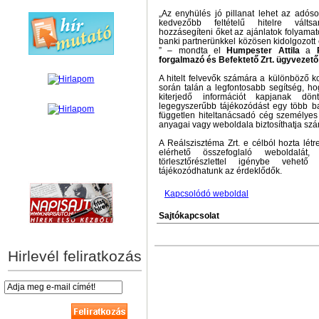
„Az enyhülés jó pillanat lehet az adós
kedvezőbb feltételű hitelre vált
hozzásegíteni őket az ajánlatok folyama
banki partnerünkkel közösen kidolgozott 
” – mondta el
Humpester Attila
a
forgalmazó és Befektető Zrt. ügyvezető
A hitelt felvevők számára a különböző ko
során talán a legfontosabb segítség, ho
kiterjedő információt kapjanak dön
legegyszerűbb tájékozódást egy több ba
független hiteltanácsadó cég személyes 
anyagai vagy weboldala biztosíthatja sz
A Reálszisztéma Zrt. e célból hozta lét
elérhető összefoglaló weboldalát
törlesztőrészlettel igénybe vehető 
hírek személyre szabva
tájékozódhatunk az érdeklődők.
Kapcsolódó weboldal
Sajtókapcsolat
Hirlevél feliratkozás