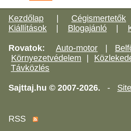
Kezdőlap
|
Cégismertetők
Kiállítások
|
Blogajánló
|
Rovatok:
Auto-motor
|
Belf
Környezetvédelem
|
Közleked
Távközlés
Sajttaj.hu © 2007-2026.
-
Sit
RSS