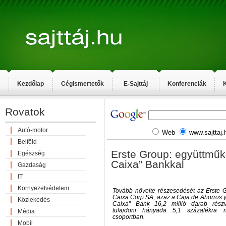
Kezdőlap
Cégismertetők
E-Sajttáj
Konferenciák
K
Rovatok
Autó-motor
Web
www.sajttaj.
Belföld
Erste Group: együttműk
Egészség
Caixa” Bankkal
Gazdaság
IT
Környezetvédelem
Tovább növelte részesedését az Erste G
Caixa Corp SA, azaz a Caja de Ahorros y
Közlekedés
Caixa” Bank 16,2 millió darab részv
tulajdoni hányada 5,1 százalékra 
Média
csoportban.
Mobil