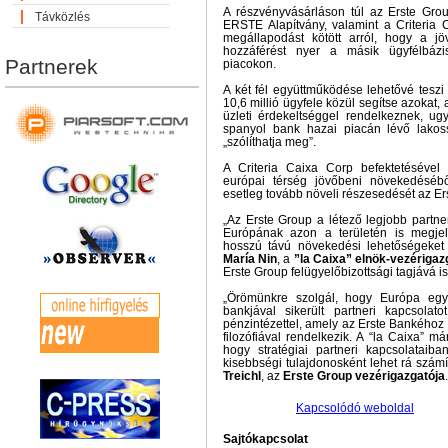
A részvényvásárláson túl az Erste Grou
Távközlés
ERSTE Alapítvány, valamint a Criteria 
megállapodást kötött arról, hogy a j
hozzáférést nyer a másik ügyfélbáz
Partnerek
piacokon.
A két fél együttműködése lehetővé teszi
10,6 millió ügyfele közül segítse azokat
üzleti érdekeltséggel rendelkeznek, u
spanyol bank hazai piacán lévő lakossá
„szólíthatja meg”.
A Criteria Caixa Corp befektetésével 
európai térség jövőbeni növekedésébő
esetleg tovább növeli részesedését az E
„Az Erste Group a létező legjobb partn
Európának azon a területén is megjel
hosszú távú növekedési lehetőségeket 
María Nin
, a
”la Caixa” elnök-vezérigaz
Erste Group felügyelőbizottsági tagjává is
„Örömünkre szolgál, hogy Európa egyi
bankjával sikerült partneri kapcsolato
pénzintézettel, amely az Erste Bankéhoz
filozófiával rendelkezik. A “la Caixa” má
hogy stratégiai partneri kapcsolatai
kisebbségi tulajdonosként lehet rá számí
Treichl
, az
Erste Group vezérigazgatója
.
Kapcsolódó weboldal
Sajtókapcsolat