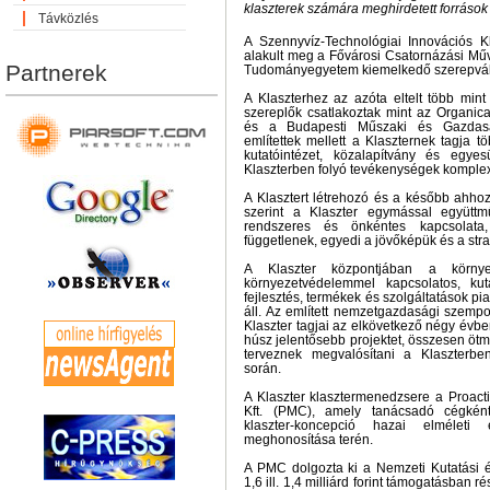
klaszterek számára meghirdetett forráso
Távközlés
A Szennyvíz-Technológiai Innovációs K
alakult meg a Fővárosi Csatornázási Műv
Partnerek
Tudományegyetem kiemelkedő szerepváll
A Klaszterhez az azóta eltelt több mint
szereplők csatlakoztak mint az Organica
és a Budapesti Műszaki és Gazdas
említettek mellett a Klaszternek tagja t
kutatóintézet, közalapítvány és egyes
Klaszterben folyó tevékenységek komplex
A Klasztert létrehozó és a később ahhoz
szerint a Klaszter egymással együtt
rendszeres és önkéntes kapcsolata
függetlenek, egyedi a jövőképük és a stra
A Klaszter központjában a környe
környezetvédelemmel kapcsolatos, kutat
fejlesztés, termékek és szolgáltatások pia
áll. Az említett nemzetgazdasági szempo
Klaszter tagjai az elkövetkező négy évb
húsz jelentősebb projektet, összesen ötmil
terveznek megvalósítani a Klaszterbe
során.
A Klaszter klasztermenedzsere a Proac
Kft. (PMC), amely tanácsadó cégként 
klaszter-koncepció hazai elméleti
meghonosítása terén.
A PMC dolgozta ki a Nemzeti Kutatási és
1,6 ill. 1,4 milliárd forint támogatásban 