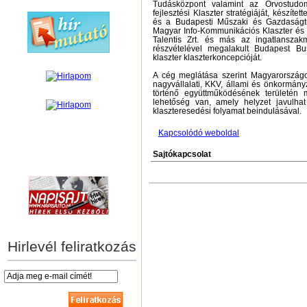
Tudásközpont valamint az Orvostudom
fejlesztési Klaszter stratégiáját, készíte
és a Budapesti Műszaki és Gazdaságt
Magyar Info-Kommunikációs Klaszter és 
Talentis Zrt. és más az ingatlanszak
részvételével megalakult Budapest B
klaszter klaszterkoncepcióját.
A cég meglátása szerint Magyarország
nagyvállalati, KKV, állami és önkormány
történő együttműködésének területén 
lehetőség van, amely helyzet javulha
klaszteresedési folyamat beindulásával.
Kapcsolódó weboldal
Sajtókapcsolat
hírek személyre szabva
Hirlevél feliratkozás