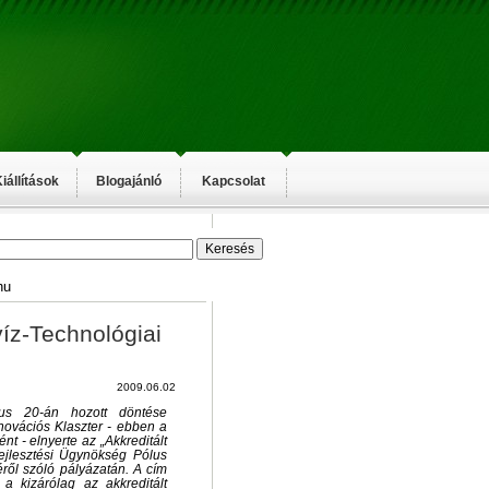
iállítások
Blogajánló
Kapcsolat
hu
íz-Technológiai
2009.06.02
jus 20-án hozott döntése
novációs Klaszter - ebben a
t - elnyerte az „Akkreditált
ejlesztési Ügynökség Pólus
éről szóló pályázatán. A cím
 a kizárólag az akkreditált