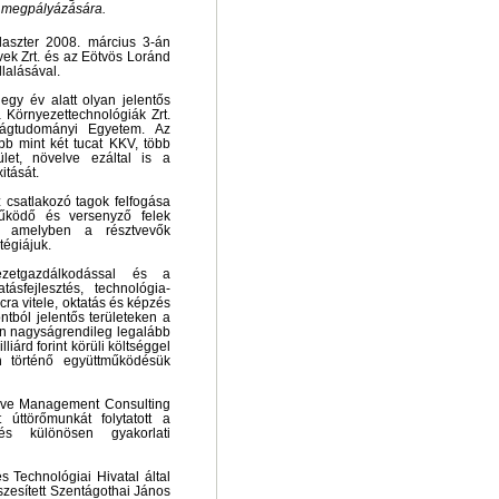
k megpályázására.
laszter 2008. március 3-án
ek Zrt. és az Eötvös Loránd
alásával.
 egy év alatt olyan jelentős
 Környezettechnológiák Zrt.
ágtudományi Egyetem. Az
öbb mint két tucat KKV, több
ület, növelve ezáltal is a
itását.
 csatlakozó tagok felfogása
működő és versenyző felek
, amelyben a résztvevők
tégiájuk.
zetgazdálkodással és a
ásfejlesztés, technológia-
cra vitele, oktatás és képzés
ntból jelentős területeken a
en nagyságrendileg legalább
liárd forint körüli költséggel
n történő együttműködésük
tive Management Consulting
úttörőmunkát folytatott a
 és különösen gyakorlati
 Technológiai Hivatal által
részesített Szentágothai János