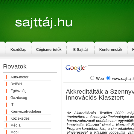
Kezdőlap
Cégismertetők
E-Sajttáj
Konferenciák
K
Rovatok
Autó-motor
Web
www.sajttaj.
Belföld
Akkreditálták a Szennyv
Egészség
Innovációs Klasztert
Gazdaság
IT
Környezetvédelem
Az Akkreditációs Testület 2009. má
értelmében a Szennyvíz-Technológiai In
Közlekedés
határozathozatali periódusban egyedülikén
Innovációs Klaszter” címet a Nemzeti F
Média
Program keretében kiírt, a cím odaítélés
Mobil
elnyerésével a Klaszter jogosulttá vált