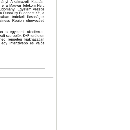
ányi Alkalmazott Kutatás-
tte el a Magyar Telekom Nyrt.
udományi Egyetem vezette
a DunaCity Budapest Kft., a
mában érdekelt társaságok
usiness Region elnevezésű
on az egyetemi, akadémiai,
zati szereplők K+F területen
még rengeteg kiaknázatlan
t egy intenzívebb és valós