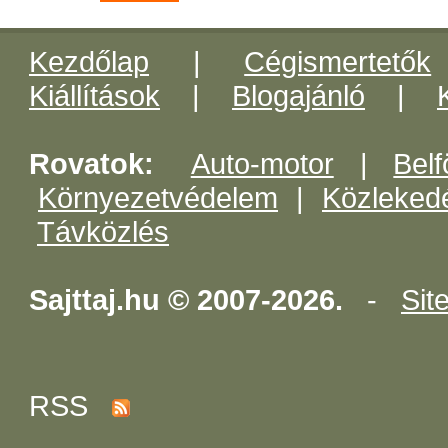
Kezdőlap
|
Cégismertetők
Kiállítások
|
Blogajánló
|
Rovatok:
Auto-motor
|
Belf
Környezetvédelem
|
Közleked
Távközlés
Sajttaj.hu © 2007-2026.
-
Sit
RSS