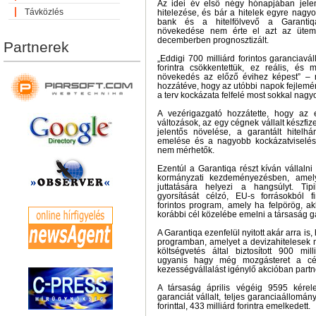
Az idei év első négy hónapjában jele
Távközlés
hitelezése, és bár a hitelek egyre nagy
bank és a hitelfölvevő a Garantiq
növekedése nem érte el azt az üteme
decemberben prognosztizált.
Partnerek
„Eddigi 700 milliárd forintos garanciavál
forintra csökkentettük, ez reális, é
növekedés az előző évihez képest” – 
hozzátéve, hogy az utóbbi napok fejlemé
a terv kockázata felfelé most sokkal nagyo
A vezérigazgató hozzátette, hogy az e
változások, az egy cégnek vállalt készfi
jelentős növelése, a garantált hitelh
emelése és a nagyobb kockázatviselés
nem mérhetők.
Ezentúl a Garantiqa részt kíván vállaln
kormányzati kezdeményezésben, amely
juttatására helyezi a hangsúlyt. Tip
gyorsítását célzó, EU-s forrásokból fi
forintos program, amely ha felpörög, 
korábbi cél közelébe emelni a társaság 
A Garantiqa ezenfelül nyitott akár arra is
programban, amelyet a devizahitelesek 
költségvetés által biztosított 900 mill
ugyanis hagy még mozgásteret a c
kezességvállalást igénylő akcióban partn
A társaság április végéig 9595 kérele
garanciát vállalt, teljes garanciaállomán
forinttal, 433 milliárd forintra emelkedett.