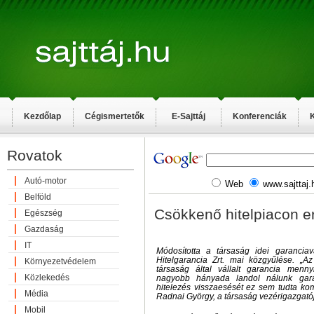
Kezdőlap
Cégismertetők
E-Sajttáj
Konferenciák
K
Rovatok
Autó-motor
Web
www.sajttaj.
Belföld
Csökkenő hitelpiacon er
Egészség
Gazdaság
IT
Módosította a társaság idei garanciavá
Hitelgarancia Zrt. mai közgyűlése. „
Környezetvédelem
társaság által vállalt garancia menn
Közlekedés
nagyobb hányada landol nálunk gar
hitelezés visszaesését ez sem tudta kom
Média
Radnai György, a társaság vezérigazgató
Mobil