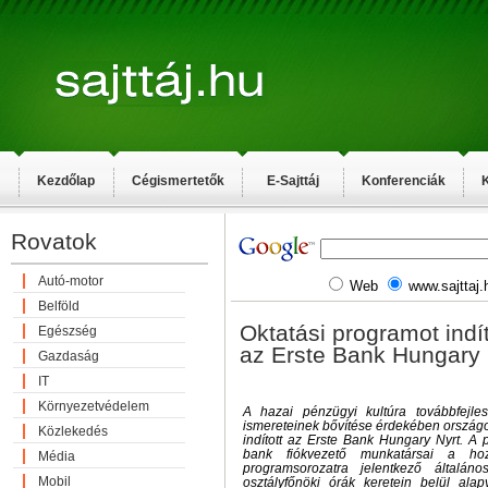
Kezdőlap
Cégismertetők
E-Sajttáj
Konferenciák
K
Rovatok
Autó-motor
Web
www.sajttaj.
Belföld
Oktatási programot ind
Egészség
az Erste Bank Hungary
Gazdaság
IT
Környezetvédelem
A hazai pénzügyi kultúra továbbfejles
ismereteinek bővítése érdekében országo
Közlekedés
indított az Erste Bank Hungary Nyrt. A
bank fiókvezető munkatársai a h
Média
programsorozatra jelentkező általán
Mobil
osztályfőnöki órák keretein belül alap