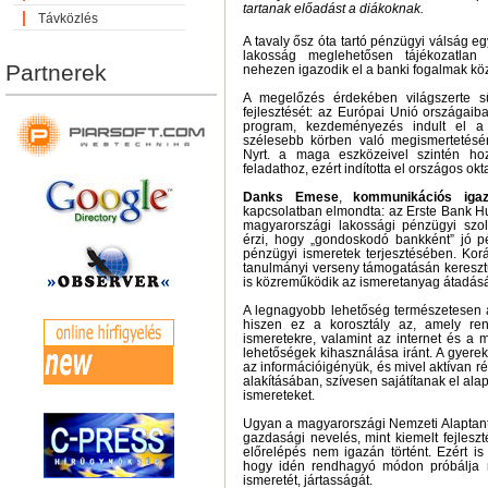
tartanak előadást a diákoknak.
Távközlés
A tavaly ősz óta tartó pénzügyi válság eg
lakosság meglehetősen tájékozatlan 
Partnerek
nehezen igazodik el a banki fogalmak köz
A megelőzés érdekében világszerte sü
fejlesztését: az Európai Unió országai
program, kezdeményezés indult el a
szélesebb körben való megismertetésé
Nyrt. a maga eszközeivel szintén ho
feladathoz, ezért indította el országos okt
Danks Emese
,
kommunikációs igaz
kapcsolatban elmondta: az Erste Bank H
magyarországi lakossági pénzügyi szol
érzi, hogy „gondoskodó bankként” jó pé
pénzügyi ismeretek terjesztésében. Ko
tanulmányi verseny támogatásán keresztül
is közreműködik az ismeretanyag átadás
A legnagyobb lehetőség természetesen a 
hiszen ez a korosztály az, amely rend
ismeretekre, valamint az internet és a 
lehetőségek kihasználása iránt. A gyere
az információigényük, és mivel aktívan ré
alakításában, szívesen sajátítanak el al
ismereteket.
Ugyan a magyarországi Nemzeti Alaptant
gazdasági nevelés, mint kiemelt fejlesz
előrelépés nem igazán történt. Ezért is
hogy idén rendhagyó módon próbálja n
ismeretét, jártasságát.