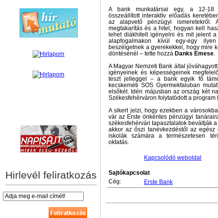
A bank munkatársai egy, a 12-18 
összeállított interaktív előadás kereté
az alapvető pénzügyi ismeretekről. 
megtakarítás és a hitel, hogyan kell has
lehet diákhitelt igényelni és mit jelent 
alapfogalmakon kívül egy-egy ilye
beszélgetnek a gyerekekkel, hogy mire k
döntésénél – tette hozzá
Danks Emese
.
A Magyar Nemzeti Bank által jóváhagyott, 
igényeinek és képességeinek megfelelőe
teszt jelleggel – a bank egyik fő tá
kecskeméti SOS Gyermekfaluban mutat
elsőkét. Idén májusban az ország két 
Székesfehérváron folytatódott a program kí
A sikert jelzi, hogy ezekben a városokb
hírek személyre szabva
vár az Erste önkéntes pénzügyi tanárai
székesfehérvári tapasztalatok beváltják a
akkor az őszi tanévkezdéstől az egész 
iskolák számára a természetesen tér
oktatás.
Kapcsolódó weboldal
Hirlevél feliratkozás
Sajtókapcsolat
Cég:
Erste Bank