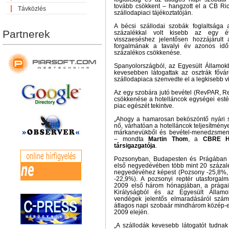
tovább csökkent – hangzott el a CB Rich
Távközlés
szállodapiaci tájékoztatóján.
A bécsi szállodai szobák foglaltsága
Partnerek
százalékkal volt kisebb az egy év
visszaeséshez jelentősen hozzájárult 
forgalmának a tavalyi év azonos idős
százalékos csökkenése.
Spanyolországból, az Egyesült Államokb
kevesebben látogattak az osztrák főv
szállodapiaca szenvedte el a legkisebb v
Az egy szobára jutó bevétel (RevPAR, R
csökkenése a hotelláncok egységei estéb
piac egészét tekintve.
„Ahogy a hamarosan beköszöntő nyári 
nő, várhatóan a hotelláncok teljesítménye 
márkanevükből és bevétel-menedzsment
– mondta
Martin Thom
, a
CBRE Ho
társigazgatója
.
Pozsonyban, Budapesten és Prágában 
első negyedévében több mint 20 százalé
negyedévéhez képest (Pozsony -25,8%,
-22,9%). A pozsonyi reptér utasforgal
2009 első három hónapjában, a prágai
Királyságból és az Egyesült Állam
vendégek jelentős elmaradásáról szám
átlagos napi szobaár mindhárom közép-e
2009 elején.
„A szállodák kevesebb látogatót tudnak 