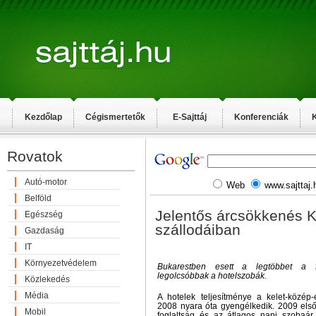
Kezdőlap
Cégismertetők
E-Sajttáj
Konferenciák
K
Rovatok
Autó-motor
Web
www.sajttaj.
Belföld
Jelentős árcsökkenés 
Egészség
szállodáiban
Gazdaság
IT
Környezetvédelem
Bukarestben esett a legtöbbet a f
legolcsóbbak a hotelszobák.
Közlekedés
Média
A hotelek teljesítménye a kelet-közép-
2008 nyara óta gyengélkedik. 2009 els
Mobil
foglaltság és az átlagos napi szobaár