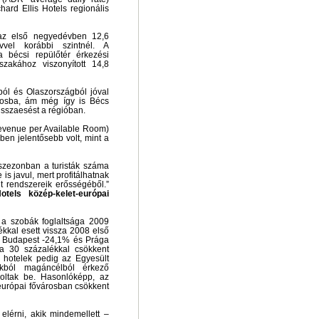
ard Ellis Hotels regionális
 az első negyedévben 12,6
vel korábbi szintnél. A
a bécsi repülőtér érkezési
zakához viszonyított 14,8
ól és Olaszországból jóval
árosba, ám még így is Bécs
isszaesést a régióban.
evenue per Available Room)
en jelentősebb volt, mint a
szezonban a turisták száma
is javul, mert profitálhatnak
 rendszereik erősségéből.”
tels közép-kelet-európai
a szobák foglaltsága 2009
kkal esett vissza 2008 első
 Budapest -24,1% és Prága
ma 30 százalékkal csökkent
 hotelek pedig az Egyesült
okból magáncélból érkező
oltak be. Hasonlóképp, az
urópai fővárosban csökkent
elérni, akik mindemellett –