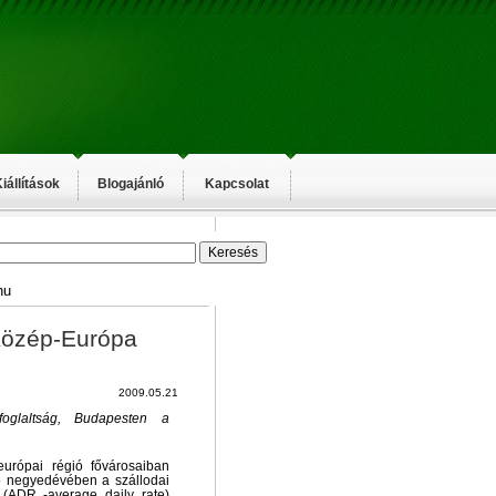
iállítások
Blogajánló
Kapcsolat
hu
Közép-Európa
2009.05.21
oglaltság, Budapesten a
európai régió fővárosaiban
ő negyedévében a szállodai
 (ADR -average daily rate)