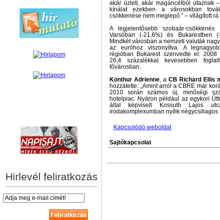
akár üzleti, akár magáncélból utaznak 
kínálat ezekben a városokban tov
csökkenése nem meglepő.” – világított rá
A legjelentősebb szobaár-csökkené
Varsóban (-21,6%) és Bukarestben (-2
Mindkét városban a nemzeti valuták nagy
az euróhoz viszonyítva. A legnagyobb
régióban Bukarest szenvedte el: 2008
26,4 százalékkal kevesebben fogla
fővárosban.
Konthur Adrienne
, a
CB Richard Ellis 
hozzátette: „Amint arról a CBRE már kor
2010 során számos új, minőségi szál
hotelpiac. Nyáron például az egykori Ú
által képviselt Kossuth Lajos ut
irodakomplexumban nyílik négycsillagos E
hírek személyre szabva
Kapcsolódó weboldal
Sajtókapcsolat
Hirlevél feliratkozás