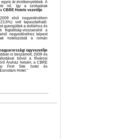
– egyre ár-érzékenyebbek. A
ább nő, így a szobaárak
 a
CBRE Hotels vezetője
.
s 2009 első negyedévében
3,6%) volt tapasztalható.
ot gyengültek a dollárhoz és
 foglaltság-visszaesést a
 első negyedévéhez képest
ltak hotelszobát a román
magyarországi ügyvezetője
ábban is beszámolt, 2009 és
lodával bővül a fővárosi
ttörő Áruház helyén, a CBRE
cai First Site hotel és
urostars Hotel.”