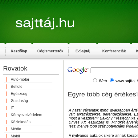
Kezdőlap
Cégismertetők
E-Sajttáj
Konferenciák
K
Rovatok
Autó-motor
Web
www.sajttaj.
Belföld
Egyre több cég értékesí
Egészség
Gazdaság
IT
A hazai vállalatok mind gyakrabban érté
vált alkatrészeiket, berendezéseiket. 
Környezetvédelem
most a veszprémi Bakony Préstechnika é
Közlekedés
Drives Kft. eszközeit is. Mindkét árver
lesz, melyre több száz potenciális érdekl
Média
A nyilvános aukciók sikere annak köszö
Mobil