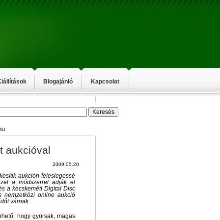
iállítások
Blogajánló
Kapcsolat
hu
t aukcióval
2009.05.20
kesítik aukción feleslegessé
Ezzel a módszerrel adják el
s a kecskeméti Digital Disc
és nemzetközi online aukció
ődőt várnak.
nhető, hogy gyorsak, magas