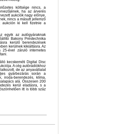
őzetes költsége nincs, a
ervezőjének, ha az árverés
ervezett aukciók nagy előnye,
ek, nincs a másutt jellemző
aukción ki kell fizetnie a
 az egyik az autógyáraknak
őállító Bakony Préstechnika
adásra kerülő berendezések
kben kerülnek kikiáltásra. Az
s 25-ével záruló internetes
tani.
lló kecskeméti Digital Disc
 aukciója. A cég autórádiókhoz
alkozott, de az anyavállalat
eljes gyárbezárás során a
, iroda-berendezés, klíma,
 kalapács alá. Összesen 200
endezés kerül eladásra, s a
szönhetően itt is több száz