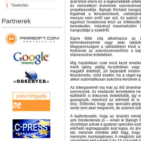
árat lehet elérni és a legkorrektebb értéke
Távközlés
és nemzetközi árverések szervezéssel 
projektvezetője. Balogh Richárd hangsú
fogalmát a felszámolások, csődeljárá
messze nem erről van szó. Az aukció 
Partnerek
egyrészt hivatalossá teszi az értékesíté
kereskedés, másrészt maximalizálni 
hangoztatja a szakértő.
Egyre több cég alkalmazza az auk
berendezéseinek vagy akár raktárkés
Magyarországon a vállalatokon kívül a 
fordulnak az aukciószervezőhöz a baj
elárverezése érdekében.
Míg hazánkban csak most kezd emelke
iránti igény, addig Ausztriában vag
magától értetődő, jól bejáratott módo
felszámolás, csőd esetén, ha a céget e
akkor automatikusan aukcióra kerülnek az
Az Intergavelnél ma már az élő árverések
szerveznek. Az eladandó termékekre n
külföldről is érkeznek érdeklődők, így e
gyarapszik, másrészt az elérhető ár i
lesz. Előfordul, hogy egy speciális gépip
senki sem akar megvenni, de számos külfö
A legfontosabb, hogy az árverés minde
ami mindenkinek jó – emeli ki Balogh R
olcsóbban jutnak a gyakran speciális es
elérhető legmagasabb árat kapja. Az árv
kér, melynek mértéke attól függ, hogy
mennyire munkaigényes. A megbízói juta
vásárlóktól kért jutalék 0 és 15 százalék 