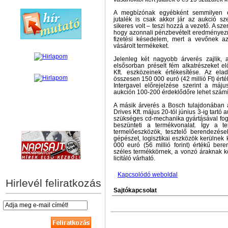
A megbízónak egyébként semmilyen el
jutalék is csak akkor jár az aukció sz
sikeres volt – teszi hozzá a vezető. A sz
hogy azonnali pénzbevételt eredményezn
fizetési késedelem, mert a vevőnek az 
vásárolt termékeket.
Jelenleg két nagyobb árverés zajlik,
elsősorban préselt fém alkatrészeket el
Kft. eszközeinek értékesítése. Az el
összesen 150 000 euró (42 millió Ft) érté
Intergavel előrejelzése szerint a máju
aukción 100-200 érdeklődőre lehet számí
A másik árverés a Bosch tulajdonában á
Drives Kft. május 20-tól június 3-ig tartó
szükséges cd-mechanika gyártásával fogl
hírek személyre szabva
beszünteti a termékvonalat. Így a t
termelőeszközök, tesztelő berendezések
gépészet, logisztikai eszközök kerülnek
000 euró (56 millió forint) értékű ber
széles termékkörnek, a vonzó áraknak kö
licitáló várható.
Kapcsolódó weboldal
Hirlevél feliratkozás
Sajtókapcsolat