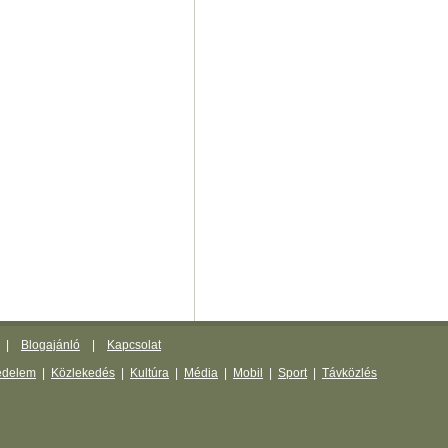
|
Blogajánló
|
Kapcsolat
édelem
|
Közlekedés
|
Kultúra
|
Média
|
Mobil
|
Sport
|
Távközlés