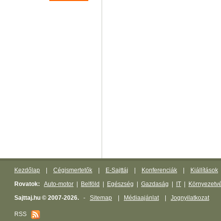
Kezdőlap
|
Cégismertetők
|
E-Sajttáj
|
Konferenciák
|
Kiállítások
Rovatok:
Auto-motor
|
Belföld
|
Egészség
|
Gazdaság
|
IT
|
Környezetv
Sajttaj.hu © 2007-2026.
-
Sitemap
|
Médiaajánlat
|
Jognyilatkozat
RSS