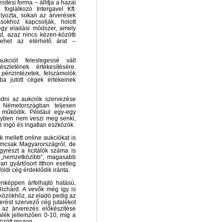
sítési forma – állítja a hazai
foglalkozó Intergavel Kft.
lyozta, sokan az árverések
sokhoz kapcsolják, holott
egy eladási módszer, amely
st, azaz nincs kézen-közötti
lehet az elérhető árat –
ciót feleslegessé vált
zletének értékesítésére.
pénzintézetek, felszámolók
ba jutott cégek értékeinek
dni az aukciók szervezése
y Németországban teljesen
n működik. Például egy-egy
gyben nem veszi meg senki,
 ingó és ingatlan eszközök.
 mellett online aukciókat is
emcsak Magyarországról, de
gyrészt a licitálók száma is
s „nemzetközibb”, magasabb
ari gyártósort itthon esetleg
ldi cég érdeklődik iránta.
nképpen árfelhajtó hatású,
ichárd. A vevők még így is
zközökhöz, az eladó pedig az
erést szervező cég jutalékot
 az árverezés előkészítése
lék jellemzően 0-10, míg a
között mozog.