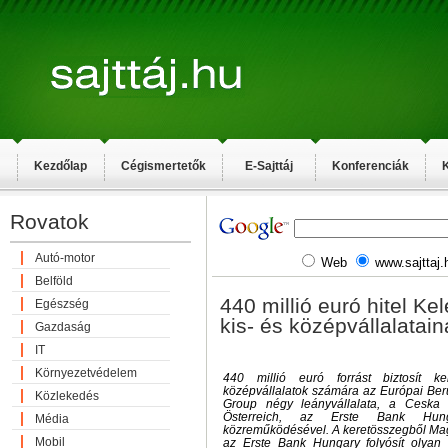
Kezdőlap
Cégismertetők
E-Sajttáj
Konferenciák
K
Rovatok
Autó-motor
Web
www.sajttaj.
Belföld
440 millió euró hitel K
Egészség
kis- és középvállalatain
Gazdaság
IT
Környezetvédelem
440 millió euró forrást biztosít ke
középvállalatok számára az Európai Ber
Közlekedés
Group négy leányvállalata, a Ceska 
Österreich, az Erste Bank Hu
Média
közreműködésével. A keretösszegből Mag
Mobil
az Erste Bank Hungary folyósít olyan 