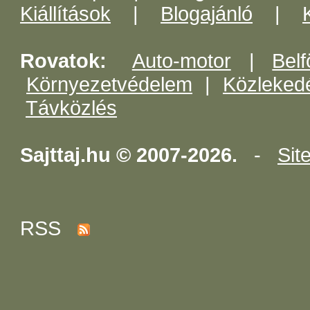
Kiállítások
|
Blogajánló
|
Rovatok:
Auto-motor
|
Belf
Környezetvédelem
|
Közleked
Távközlés
Sajttaj.hu © 2007-2026.
-
Sit
RSS