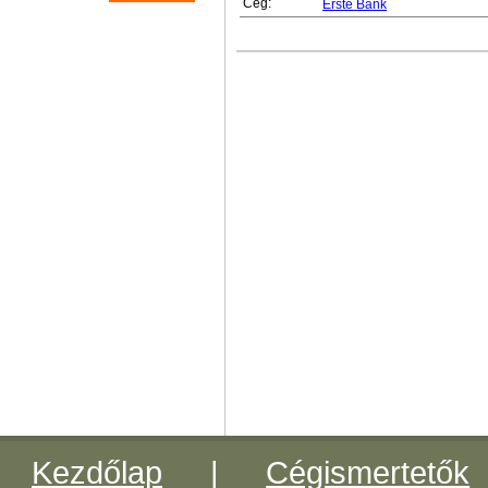
Cég:
Erste Bank
Kezdőlap
|
Cégismertetők