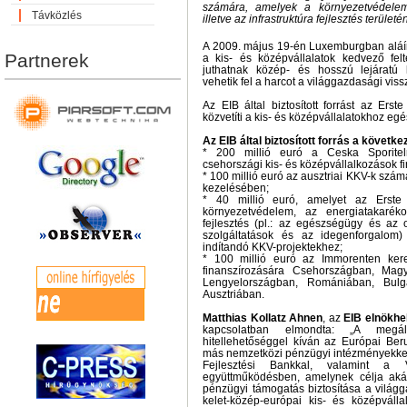
számára, amelyek a környezetvédelem
Távközlés
illetve az infrastruktúra fejlesztés terület
A 2009. május 19-én Luxemburgban aláí
Partnerek
a kis- és középvállalatok kedvező felt
juthatnak közép- és hosszú lejáratú 
vehetik fel a harcot a világgazdasági vis
Az EIB által biztosított forrást az Ers
közvetíti a kis- és középvállalatokhoz e
Az EIB által biztosított forrás a követke
* 200 millió euró a Ceska Sporitel
csehországi kis- és középvállalkozások f
* 100 millió euró az ausztriai KKV-k szám
kezelésében;
* 40 millió euró, amelyet az Erste
környezetvédelem, az energiatakarékoss
fejlesztés (pl.: az egészségügy és az o
szolgáltatások és az idegenforgalom)
indítandó KKV-projektekhez;
* 100 millió euró az Immorenten kere
finanszírozására Csehországban, Magy
Lengyelországban, Romániában, Bulg
Ausztriában.
Matthias Kollatz Ahnen
, az
EIB elnökhe
kapcsolatban elmondta: „A megálla
hitellehetőséggel kíván az Európai Ber
más nemzetközi pénzügyi intézményekkel 
Fejlesztési Bankkal, valamint a V
együttműködésben, amelynek célja akár
pénzügyi támogatás biztosítása a világga
kelet-közép-európai kis- és középváll