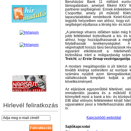
Beruházási Bank 11 milliárd euró
támogatásban, amelyet főként KKV fin
partnerei segítségével. Ennek érdekében
Csoporttal, amely jól működő fiókh
tapasztalatokkal rendelkezik Kelet-Köz
legjobb helyzetben van ahhoz, hogy ezt 
segítséget eljuttassa a térség kis- és közé
„A jelenlegi viharos időkben talán még 
jobb feltételeket biztosítsunk a kis- é
ahhoz, hogy hozzájuthassanak a megfel
folytathassák tevékenységüket. A
végrehajtott hosszú távú beruházások ré
egyaránt elkötelezett a hitellehet
biztosítása iránt a reálgazdaság szá
Treichl
, az
Erste Group vezérigazgatója
.
A mostani megállapodás is jól tükrözi a
hírek személyre szabva
tovább kívánja szélesíteni az európai k
számára nyújtott azon támogatásokat
vállalkozások tompítani tudják a p
következményeit.
Az eljárások egyszerűbbé tételével, val
immateriális javakra és a működő tők
könnyített most a bank a kis- és középvál
EIB által előnyös feltételekkel kínált hit
Hirlevél feliratkozás
ugyanakkor javul a hitelfelhasználás át
is.
Kapcsolódó weboldal
Sajtókapcsolat