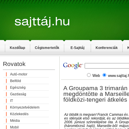
Kezdőlap
Cégismertetők
E-Sajttáj
Konferenciák
K
Rovatok
Autó-motor
Web
www.sajttaj.
Belföld
A Groupama 3 trimarán
Egészség
megdöntötte a Marseill
Gazdaság
földközi-tengeri átkelés
IT
Környezetvédelem
Közlekedés
Az ötödik is megvan! Franck Cammas és l
es idényük első rekordját, és az ötödik
Média
2006. júniusi színrelépése óta. A Grou
(háromtörzsű hajó), Marseille-ből máju
Mobil