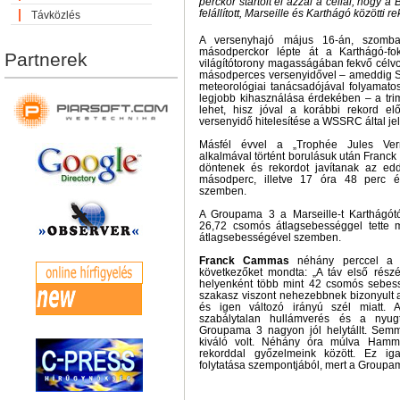
perckor startolt el azzal a céllal, hogy 
felállított, Marseille és Karthágó közötti 
Távközlés
A versenyhajó május 16-án, szomb
másodperckor lépte át a Karthágó-fo
Partnerek
világítótorony magasságában fekvő célvo
másodperces versenyidővel – ameddig S
meteorológiai tanácsadójával folyamatos
legjobb kihasználása érdekében – a tri
lehet, hisz jóval a korábbi rekord elő
versenyidő hitelesítése a WSSRC által je
Másfél évvel a „Trophée Jules Verne
alkalmával történt borulásuk után Franck 
döntenek és rekordot javítanak az ed
másodperc, illetve 17 óra 48 perc 
szemben.
A Groupama 3 a Marseille-t Karthágótó
26,72 csomós átlagsebességgel tette 
átlagsebességével szemben.
Franck Cammas
néhány perccel a c
következőket mondta: „A táv első részé
helyenként több mint 42 csomós sebess
szakasz viszont nehezebbnek bizonyult a
és igen változó irányú szél miatt. 
szabálytalan hullámverés és a nyug
Groupama 3 nagyon jól helytállt. Semm
kiváló volt. Néhány óra múlva Hamm
rekorddal győzelmeink között. Ez ig
folytatása szempontjából, mert a Groupa