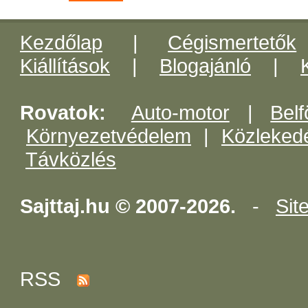
Kezdőlap
|
Cégismertetők
Kiállítások
|
Blogajánló
|
Rovatok:
Auto-motor
|
Belf
Környezetvédelem
|
Közleked
Távközlés
Sajttaj.hu © 2007-2026.
-
Sit
RSS