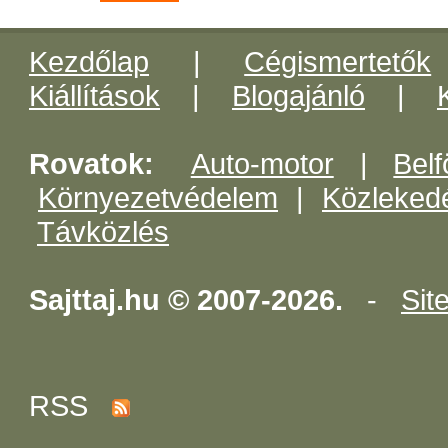
Kezdőlap
|
Cégismertetők
Kiállítások
|
Blogajánló
|
Rovatok:
Auto-motor
|
Belf
Környezetvédelem
|
Közleked
Távközlés
Sajttaj.hu © 2007-2026.
-
Sit
RSS