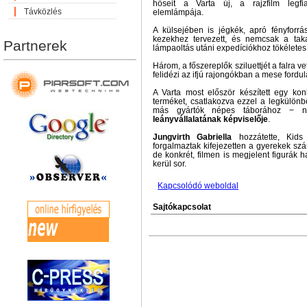
hőseit a Varta új, a rajzfilm legfi
Távközlés
elemlámpája.
A külsejében is jégkék, apró fényforrás
kezekhez tervezett, és nemcsak a taka
Partnerek
lámpaoltás utáni expedíciókhoz tökéletes
Három, a főszereplők sziluettjét a falra vet
felidézi az ifjú rajongókban a mese fordula
A Varta most először készített egy konk
terméket, csatlakozva ezzel a legkülönb
más gyártók népes táborához − n
leányvállalatának képviselője
.
Jungvirth Gabriella
hozzátette, Kids
forgalmaztak kifejezetten a gyerekek sz
de konkrét, filmen is megjelent figurák 
kerül sor.
Kapcsolódó weboldal
Sajtókapcsolat