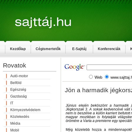
Kezdőlap
Cégismertetők
E-Sajttáj
Konferenciák
K
Rovatok
Autó-motor
Web
www.sajttaj.
Belföld
Jön a harmadik jégkors
Egészség
Gazdaság
IT
Június elején beköszönt a harmadik 
Jégkorszak 3. A sokak kedvencévé vált 
Környezetvédelem
nem is beszélve a külön karriert befutott 
Közlekedés
magyar mozikban is folytatják világsike
örömére a Varta a premierre egy speciál
Média
Még közelebb hozza a mindennapokh
Mobil