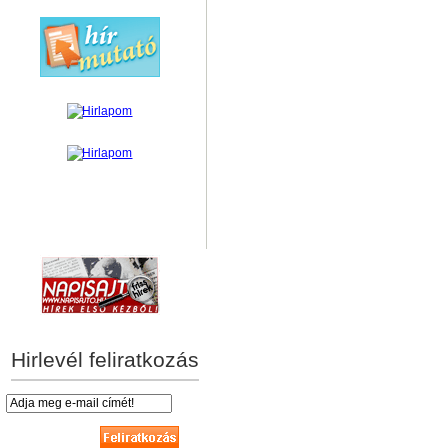
hírek személyre szabva
Hirlevél feliratkozás