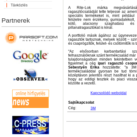
Távközlés
A Rite-Lok márka megvásárlásáv
ragasztócsaládját tette teljessé az ame
speciális termékeket is, mint például
Partnerek
felületre nem érzékeny, gumiadalékolt,
kötő, alacsony szaghatású és 
pillanatragasztókat is kínál.
A portfolió másik ágához az úgynevez
ragasztók tartoznak, melyek között − sz
és csaprögzítők, felület- és csőtömítők is t
"Az elsősorban karbantartási s
felhasználóknak szánt termékcsalád már
tulajdonságaiban minden tekintetben v
figyelmet a cég
ipari ragasztó csopo
Sebestyén Erika
hozzátette: "a 3M
termékcsaláddal gyorsan be tud törni
középtávon jelentős részt hasíthat ki a p
hogy az eddigi tesztek és piaci vissza
közölte a vezető.
Kapcsolódó weboldal
Sajtókapcsolat
Cég:
3M