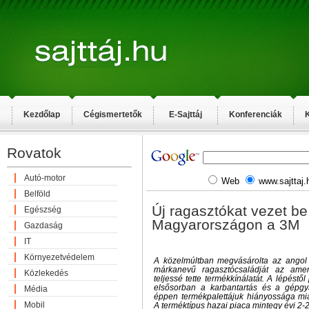
Kezdőlap
Cégismertetők
E-Sajttáj
Konferenciák
K
Rovatok
Autó-motor
Web
www.sajttaj.
Belföld
Új ragasztókat vezet be
Egészség
Magyarországon a 3M
Gazdaság
IT
Környezetvédelem
A közelmúltban megvásárolta az angol
márkanevű ragasztócsaládját az amer
Közlekedés
teljessé tette termékkínálatát. A lépéstől
elsősorban a karbantartás és a gépgyá
Média
éppen termékpalettájuk hiányossága miat
Mobil
A terméktípus hazai piaca mintegy évi 2-2,5