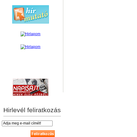
hírek személyre szabva
Hirlevél feliratkozás