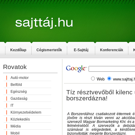
Kezdőlap
Cégismertetők
E-Sajttáj
Konferenciák
K
Rovatok
Autó-motor
Web
www.sajttaj.
Belföld
Tíz résztvevőből kilenc 
Egészség
borszerdázna!
Gazdaság
IT
Környezetvédelem
A Borszerdához csatlakozott éttermek 
jövőre is részt kíván venni az akciób
Közlekedés
szervező Magyar Bormarketing Kht. és a
felméréséből. A szervezők a debütá
Média
számával is elégedettek, a kérdőívr
Mobil
bizonyították: megérte Borszerdázni.