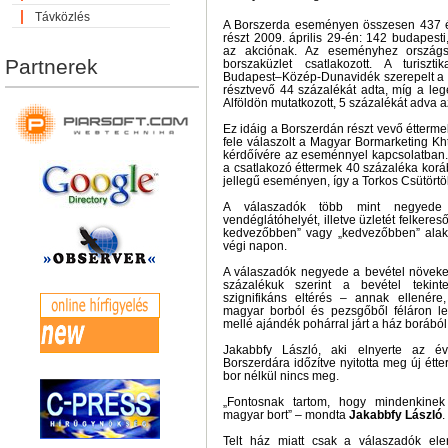
Távközlés
A Borszerda eseményen összesen 437 ét
részt 2009. április 29-én: 142 budapesti,
az akciónak. Az eseményhez ország
Partnerek
borszaküzlet csatlakozott. A turiszt
Budapest–Közép-Dunavidék szerepelt a 
résztvevő 44 százalékát adta, míg a le
Alföldön mutatkozott, 5 százalékát adva 
Ez idáig a Borszerdán részt vevő étterm
fele válaszolt a Magyar Bormarketing Kh
kérdőívére az eseménnyel kapcsolatban. 
a csatlakozó éttermek 40 százaléka korá
jellegű eseményen, így a Torkos Csütört
A válaszadók több mint negyede
vendéglátóhelyét, illetve üzletét felkeres
kedvezőbben” vagy „kedvezőbben” alakul
végi napon.
A válaszadók negyede a bevétel növeke
százalékuk szerint a bevétel tekin
szignifikáns eltérés – annak ellenér
magyar borból és pezsgőből féláron leh
mellé ajándék pohárral járt a ház borából
Jakabbfy László, aki elnyerte az é
Borszerdára időzítve nyitotta meg új étter
bor nélkül nincs meg.
„Fontosnak tartom, hogy mindenkinek
magyar bort” – mondta
Jakabbfy László
.
Telt ház miatt csak a válaszadók ele