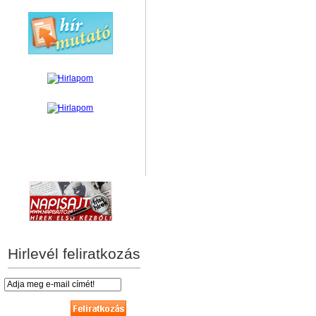
hírek személyre szabva
Hirlevél feliratkozás