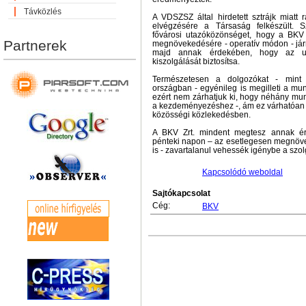
Távközlés
A VDSZSZ által hirdetett sztrájk miatt 
elvégzésére a Társaság felkészült. 
fővárosi utazóközönséget, hogy a BKV
Partnerek
megnövekedésére - operatív módon - jár
majd annak érdekében, hogy az ut
kiszolgálását biztosítsa.
Természetesen a dolgozókat - mint
országban - egyénileg is megilleti a mu
ezért nem zárhatjuk ki, hogy néhány mun
a kezdeményezéshez -, ám ez várhatóan
közösségi közlekedésben.
A BKV Zrt. mindent megtesz annak ér
pénteki napon – az esetlegesen megnöve
is - zavartalanul vehessék igénybe a szolg
Kapcsolódó weboldal
Sajtókapcsolat
Cég:
BKV