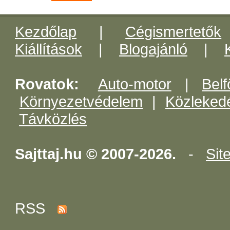
Kezdőlap
|
Cégismertetők
Kiállítások
|
Blogajánló
|
Rovatok:
Auto-motor
|
Belf
Környezetvédelem
|
Közleked
Távközlés
Sajttaj.hu © 2007-2026.
-
Sit
RSS