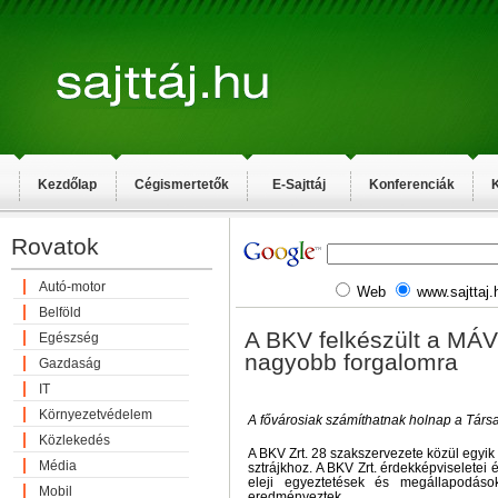
Kezdőlap
Cégismertetők
E-Sajttáj
Konferenciák
K
Rovatok
Autó-motor
Web
www.sajttaj.
Belföld
A BKV felkészült a MÁV 
Egészség
nagyobb forgalomra
Gazdaság
IT
Környezetvédelem
A fővárosiak számíthatnak holnap a Társa
Közlekedés
A BKV Zrt. 28 szakszervezete közül egyik 
Média
sztrájkhoz. A BKV Zrt. érdekképviseletei
eleji egyeztetések és megállapodások
Mobil
eredményeztek.