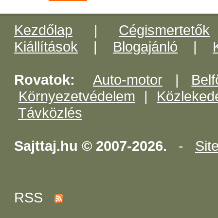
Kezdőlap
|
Cégismertetők
Kiállítások
|
Blogajánló
|
Rovatok:
Auto-motor
|
Belf
Környezetvédelem
|
Közleked
Távközlés
Sajttaj.hu © 2007-2026.
-
Sit
RSS