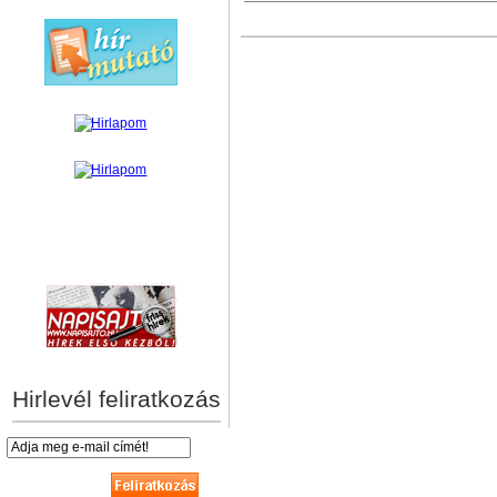
hírek személyre szabva
Hirlevél feliratkozás