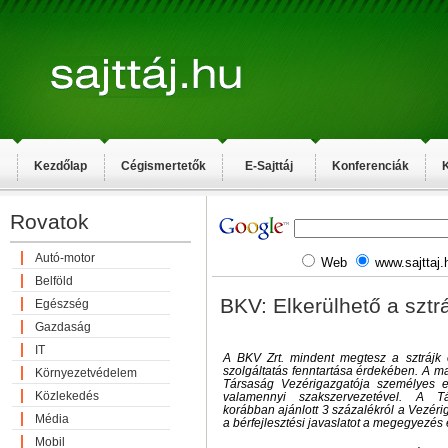
Kezdőlap
Cégismertetők
E-Sajttáj
Konferenciák
K
Rovatok
Autó-motor
Web
www.sajttaj.
Belföld
BKV: Elkerülhető a sztrá
Egészség
Gazdaság
IT
A BKV Zrt. mindent megtesz a sztrájk 
szolgáltatás fenntartása érdekében. A ma
Környezetvédelem
Társaság Vezérigazgatója személyes eg
Közlekedés
valamennyi szakszervezetével. A T
korábban ajánlott 3 százalékról a Vezér
Média
a bérfejlesztési javaslatot a megegyezés
Mobil