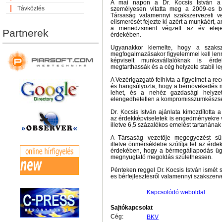
A mai napon a Dr. Kocsis István a 
Távközlés
személyesen vitatta meg a 2009-es b
Társaság valamennyi szakszervezeti ve
elismerését fejezte ki azért a munkáért, 
a menedzsment végzett az év elej
Partnerek
érdekében.
Ugyanakkor kiemelte, hogy a szaksze
megfogalmazásakor figyelemmel kell lenni
képviselt munkavállalóknak is érd
megtarthassák és a cég helyzete stabil l
A Vezérigazgató felhívta a figyelmet a re
és hangsúlyozta, hogy a bérnövekedés m
lehet, és a nehéz gazdasági helyze
elengedhetetlen a kompromisszumkészs
Dr. Kocsis István ajánlata kimozdította a
az érdekképviseletek is engedményekre v
illetve 6,5 százalékos emelést tartanána
A Társaság vezetője megegyezést sü
illetve önmérsékletre szólítja fel az érd
érdekében, hogy a bérmegállapodás üg
megnyugtató megoldás születhessen.
Pénteken reggel Dr. Kocsis István ismét
es bérfejlesztésről valamennyi szakszerve
Kapcsolódó weboldal
Sajtókapcsolat
Cég:
BKV