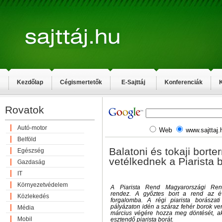
Kezdőlap
Cégismertetők
E-Sajttáj
Konferenciák
K
Rovatok
Autó-motor
Web
www.sajttaj.
Belföld
Balatoni és tokaji borte
Egészség
vetélkednek a Piarista 
Gazdaság
IT
Környezetvédelem
A Piarista Rend Magyarországi Rend
rendez. A győztes bort a rend az év
Közlekedés
forgalomba. A régi piarista borászat
pályázaton idén a száraz fehér borok ve
Média
március végére hozza meg döntését, a
Mobil
esztendő piarista borát.