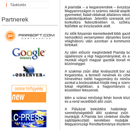
Távközlés
A piaristák – a kegyesrendiek – évszáza
Magyarországon is számos iskolát alapít
gyermeket, fiatalt oktatnak általános isk
Partnerek
szakiskolájukban. Jelentős szerepük vo
borkultúra fejlesztésében is, szőlé
fejlődtek az évszázadok alatt.
Az idők folyamán kiemelkedett több gaz
nemzetközi versenyeken díjnyertes borok
világháború után azonban a kommunist
birtokait.
Az idén először meghirdetett Piarista b
újjáélessze a régi hagyományokat, és a
munkát végző magyar gazdák borait m
közönséggel.
A szakmai zsűri által kiválasztott bor a
forgalomba, a termelő nevének és címén
hírnevéhez méltó hagyomány és minősé
azokat a borászatokat hívják meg a szerv
tokaji régiókban, a hagyományos pi
közelében fekszenek.
Idén a száraz minőségi fehér borok közü
és a rend vezetőiből álló zsűri.
A Pályázat beküldési határidej
személyiségekből álló szakmai zsűri
munkáját. A Piarista bor címkével díszíte
sajtótájékoztató keretében mutat
Magyarországi Rendtartománya díszterm