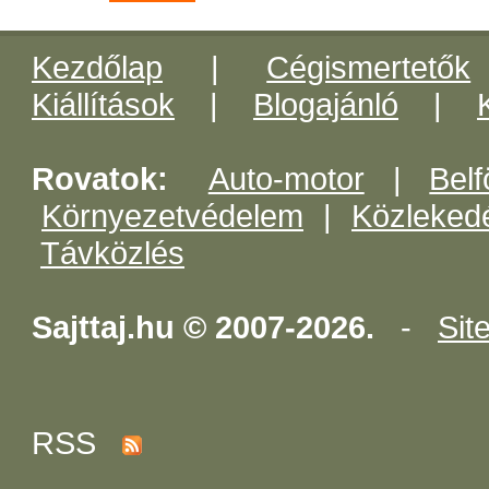
Kezdőlap
|
Cégismertetők
Kiállítások
|
Blogajánló
|
Rovatok:
Auto-motor
|
Belf
Környezetvédelem
|
Közleked
Távközlés
Sajttaj.hu © 2007-2026.
-
Sit
RSS