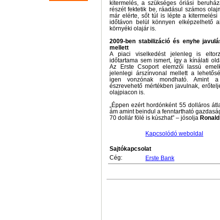
kitermelés, a szükséges óriási beruhá
részét fektetik be, ráadásul számos ola
már elérte, sőt túl is lépte a kitermelé
időtávon belül könnyen elképzelhető a
környéki olajár is.
2009-ben stabilizáció és enyhe javul
mellett
A piaci viselkedést jelenleg is elto
időtartama sem ismert, így a kínálati o
Az Erste Csoport elemzői lassú emel
jelenlegi árszínvonal mellett a lehető
igen vonzónak mondható. Amint a v
észrevehető mértékben javulnak, erőtelj
olajpiacon is.
„Éppen ezért hordónként 55 dolláros átl
ám amint beindul a fenntartható gazdasá
70 dollár fölé is kúszhat” – jósolja
Ronald
Kapcsolódó weboldal
Sajtókapcsolat
Cég:
Erste Bank