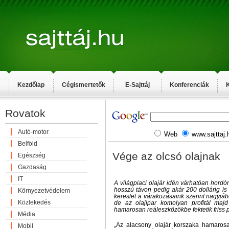
Kezdőlap
Cégismertetők
E-Sajttáj
Konferenciák
K
Rovatok
Autó-motor
Web
www.sajttaj.
Belföld
Vége az olcsó olajnak
Egészség
Gazdaság
IT
A világpiaci olajár idén várhatóan hordó
hosszú távon pedig akár 200 dollárig is 
Környezetvédelem
kereslet a várakozásaink szerint nagyjá
Közlekedés
de az olajipar komolyan profitál maj
hamarosan reáleszközökbe fektetik friss 
Média
„Az alacsony olajár korszaka hamaros
Mobil