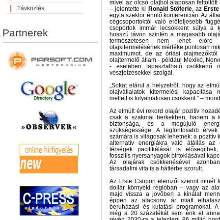
mivel az olcsó olajból alaposan feltöltöt
Távközlés
– jelentette ki
Ronald Stöferle
, az
Erste
egy a szektor érintő konferencián. Az álla
cégcsoportoktól való erőteljesebb fü
csoportok immár lecsökkent súlya a k
Partnerek
hosszú távon szintén a magasabb olajá
természetesen nem lehet előre 
olajkitermelésének mértéke pontosan mik
maximumot, de az óriási olajmezőktő
olajtermelő állam - például Mexikó, Nor
- esetében tapasztalható csökkenő m
vészjelzésekkel szolgál.
„Sokat elárul a helyzetről, hogy az elmú
olajvállalatok kitermelési kapacitás
mellett is folyamatosan csökkent.” – mon
Az elmúlt évi rekord olajár pozitív hoz
csak a szakmai berkekben, hanem a k
biztonsága, és a megújuló energia
szükségessége. A legfontosabb érve
számára is világosak lehetnek: a pozitív 
alternatív energiákra való átállás az
térségek pacifikálását is elősegíthe
fosszilis nyersanyagok birtoklásával kap
Az olajárak csökkenésével azonba
társadalmi vita is a háttérbe szorult.
Az Erste Csoport elemzői szerint minél 
dollár környéki régióban – vagy az ala
majd vissza a jövőben a kínálat menny
éppen az alacsony ár miatt elhalaszt
beruházási és kutatási programokat. A 
még a 20 százalékát sem érik el ann
révén 2030-ra a jelenlegi 86 millió hor