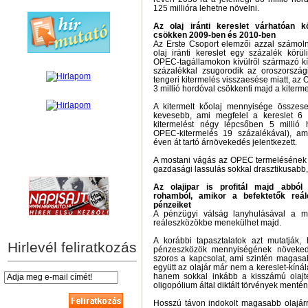
125 millióra lehetne növelni.
Az olaj iránti kereslet várhatóan k
csökken 2009-ben és 2010-ben
Az Erste Csoport elemzői azzal számoln
olaj iránti kereslet egy százalék körü
OPEC-tagállamokon kívülről származó kí
százalékkal zsugorodik az oroszország
tengeri kitermelés visszaesése miatt, az
3 millió hordóval csökkenti majd a kiterm
A kitermelt kőolaj mennyisége összese
kevesebb, ami megfelel a kereslet 6
kitermelést négy lépcsőben 5 millió 
OPEC-kitermelés 19 százalékával), a
éven át tartó árnövekedés jelentkezett.
A mostani vágás az OPEC termelésének 
hírek személyre szabva
gazdasági lassulás sokkal drasztikusabb
Az olajipar is profitál majd abbó
rohamból, amikor a befektetők reále
pénzeiket
A pénzügyi válság lanyhulásával a ma
reáleszközökbe menekülhet majd.
A korábbi tapasztalatok azt mutatják,
Hirlevél feliratkozás
pénzeszközök mennyiségének növekedé
szoros a kapcsolat, ami szintén magasabb
együtt az olajár már nem a kereslet-kíná
hanem sokkal inkább a kisszámú olajt
oligopólium által diktált törvények menté
Hosszú távon indokolt magasabb olajárr