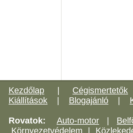
Kezdőlap
|
Cégismertetők
Kiállítások
|
Blogajánló
|
Rovatok:
Auto-motor
|
Belf
Környezetvédelem
|
Közleked