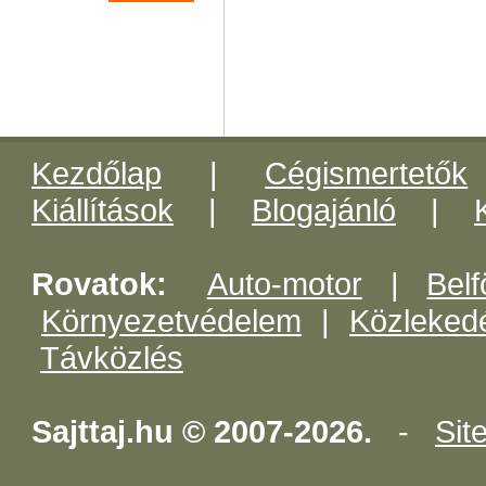
Kezdőlap
|
Cégismertetők
Kiállítások
|
Blogajánló
|
Rovatok:
Auto-motor
|
Belf
Környezetvédelem
|
Közleked
Távközlés
Sajttaj.hu © 2007-2026.
-
Sit