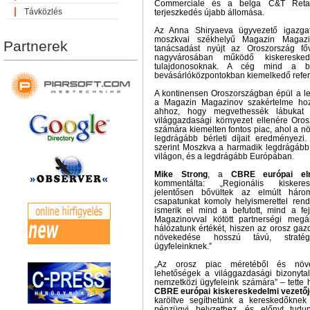
Commerciale és a belga C&T Retail f
Távközlés
terjeszkedés újabb állomása.
Az Anna Shiryaeva ügyvezető igazgató
moszkvai székhelyű Magazin Magazin
Partnerek
tanácsadást nyújt az Oroszország f
nagyvárosában működő kiskeresked
tulajdonosoknak. A cég mind a be
bevásárlóközpontokban kiemelkedő refere
A kontinensen Oroszországban épül a le
a Magazin Magazinov szakértelme hoz
ahhoz, hogy megvethessék lábukat 
világgazdasági környezet ellenére Or
számára kiemelten fontos piac, ahol a nö
legdrágább bérleti díjait eredményezi.
szerint Moszkva a harmadik legdrágább 
világon, és a legdrágább Európában.
Mike Strong
, a
CBRE európai el
kommentálta: „Regionális kiskeres
jelentősen bővültek az elmúlt hár
csapatunkat komoly helyismerettel rend
ismerik el mind a befutott, mind a f
Magazinovval kötött partnerségi megá
hálózatunk értékét, hiszen az orosz gaz
növekedése hosszú távú, stratégi
ügyfeleinknek.”
„Az orosz piac méretéből és növe
lehetőségek a világgazdasági bizonyta
nemzetközi ügyfeleink számára” – tette
CBRE európai kiskereskedelmi vezetőj
karöltve segíthetünk a kereskedőknek
pénzügyi helyzethez, és előnyt tudu