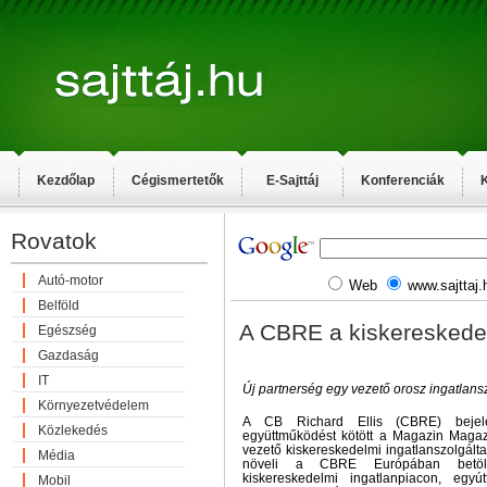
Kezdőlap
Cégismertetők
E-Sajttáj
Konferenciák
K
Rovatok
Autó-motor
Web
www.sajttaj.
Belföld
A CBRE a kiskereskede
Egészség
Gazdaság
IT
Új partnerség egy vezető orosz ingatlansz
Környezetvédelem
A CB Richard Ellis (CBRE) bejelen
Közlekedés
együttműködést kötött a Magazin Magaz
vezető kiskereskedelmi ingatlanszolgált
Média
növeli a CBRE Európában betölt
kiskereskedelmi ingatlanpiacon, egy
Mobil