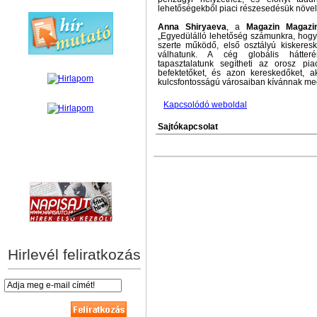
lehetőségekből piaci részesedésük növe
Anna Shiryaeva
, a
Magazin Magazi
„Egyedülálló lehetőség számunkra, hogy
szerte működő, első osztályú kiskeres
válhatunk. A cég globális hátter
tapasztalatunk segítheti az orosz pia
befektetőket, és azon kereskedőket, a
kulcsfontosságú városaiban kívánnak meg
Kapcsolódó weboldal
Sajtókapcsolat
hírek személyre szabva
Hirlevél feliratkozás