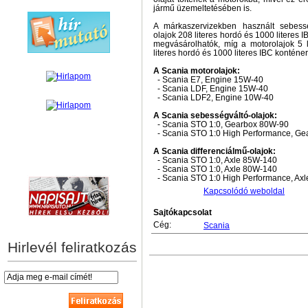
jármű üzemeltetésében is.
A márkaszervizekben használt sebessé
olajok 208 literes hordó és 1000 literes 
megvásárolhatók, míg a motorolajok 5 l
literes hordó és 1000 literes IBC konténe
A Scania motorolajok:
- Scania E7, Engine 15W-40
- Scania LDF, Engine 15W-40
- Scania LDF2, Engine 10W-40
A Scania sebességváltó-olajok:
- Scania STO 1:0, Gearbox 80W-90
- Scania STO 1:0 High Performance, G
A Scania differenciálmű-olajok:
- Scania STO 1:0, Axle 85W-140
hírek személyre szabva
- Scania STO 1:0, Axle 80W-140
- Scania STO 1:0 High Performance, Ax
Kapcsolódó weboldal
Sajtókapcsolat
Cég:
Scania
Hirlevél feliratkozás