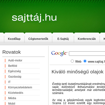
Kezdőlap
Cégismertetők
E-Sajttáj
Konferenciák
K
Rovatok
Autó-motor
Web
www.sajttaj.
Belföld
Kiváló minőségű olajok 
Egészség
Gazdaság
IT
Évekig tartó kutatómunkájának eredménye
saját, különböző felhasználási terület
Környezetvédelem
termékcsaládját, amelyek már elérhetők
Közlekedés
számára.
Média
Az olaj a gépjárművek egyik legfontos
Scania 12 évvel ezelőtt egy különlege
Mobil