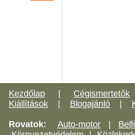
Kezdőlap
|
Cégismertetők
Kiállítások
|
Blogajánló
|
Rovatok:
Auto-motor
|
Belf
Környezetvédelem
|
Közleked