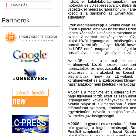
indított el kutatólaboratóriumában.
Távközlés
motorolaj és 30 sebességváltó-, illetve di
végezték el nemcsak laboratóriumi, han
között is, a sarkkörtől az Egyenlítőig
éghajlaton.
Partnerek
Ezek eredményeképp a Scania olyan saj
lépett a piacra, amelyek hosszútávú üzem
kenési képességüket és nem rakódnak le
azokat. A normál szabvány szerinti E2
olajok között legmagasabb minőségűnek 
normál üzemi körülmények közötti haszn
és LDF2 ennél magasabb minőséget kép
hosszú távon használt járművekbe szánták 
Az LDF-olajokat a normál üzemelte
körülmények között, hosszú csereperió
leeresztették és megvizsgálták volna
alkatrészeit, a lerakódást és kopást 
bizonyították, hogy az LDF-olajok
körülményeket és a szélsőséges klímavis
használatukkor nem keletkezik lerakódás
A Scania a motor mellett a differenciál
nagy figyelmet fordít, ezért az ezen alko
legmagasabb követelményeknek feleln
Scania olajok itt is kimagaslóan jó ell
elfáradással szemben, lerakódások nem 
egyértelműen növelik a hajtáslánc él
üzemelés gazdaságosságát.
A 2008-ban gyártott és az ezután átadan
már gyárilag a legjobb minőségű, Scani
Emellett szeptembertől a hazai Scani
olajat töltenek a motorokba, mivel ez é