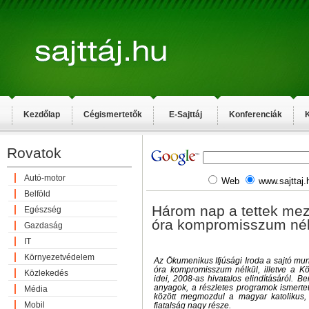
Kezdőlap
Cégismertetők
E-Sajttáj
Konferenciák
K
Rovatok
Autó-motor
Web
www.sajttaj.
Belföld
Három nap a tettek mez
Egészség
óra kompromisszum nél
Gazdaság
IT
Környezetvédelem
Az Ökumenikus Ifjúsági Iroda a sajtó mu
óra kompromisszum nélkül, illetve a Kö
Közlekedés
idei, 2008-as hivatalos elindításáról. Be
anyagok, a részletes programok ismerte
Média
között megmozdul a magyar katolikus,
Mobil
fiatalság nagy része.