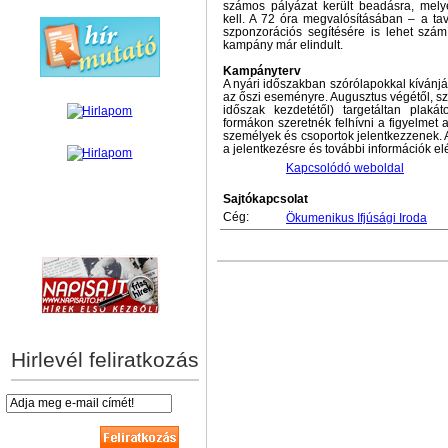
számos pályázat került beadásra, mel
kell. A 72 óra megvalósításában – a ta
szponzorációs segítésére is lehet szám
kampány már elindult.
Kampányterv
A nyári időszakban szórólapokkal kívánják 
az őszi eseményre. Augusztus végétől, sze
időszak kezdetétől) targetáltan plak
formákon szeretnék felhívni a figyelmet a
személyek és csoportok jelentkezzenek. 
a jelentkezésre és további információk e
Kapcsolódó weboldal
Sajtókapcsolat
Cég:
Ökumenikus Ifjúsági Iroda
hírek személyre szabva
Hirlevél feliratkozás