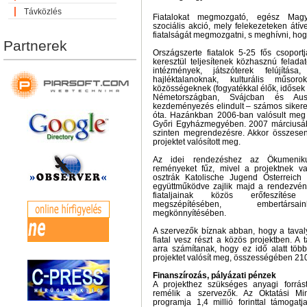
Távközlés
Fiatalokat megmozgató, egész Magya
szociális akció, mely felekezeteken átí
fiatalságát megmozgatni, s meghívni, hog
Partnerek
Országszerte fiatalok 5-25 fős csopor
keresztül teljesítenek közhasznú feladat
intézmények, játszóterek felújítása,
hajléktalanoknak, kulturális műso
közösségeknek (fogyatékkal élők, idősek s
Németországban, Svájcban és Au
kezdeményezés elindult – számos sikere
óta. Hazánkban 2006-ban valósult meg
Győri Egyházmegyében. 2007 márciusáb
szinten megrendezésre. Akkor összesen
projektet valósított meg.
Az idei rendezéshez az Ökumeniku
reményeket fűz, mivel a projektnek v
osztrák Katolische Jugend Österreich
együttműködve zajlik majd a rendezvény
fiataljainak közös erőfeszítése
megszépítésében, embertársa
megkönnyítésében.
A szervezők bíznak abban, hogy a taval
fiatal vesz részt a közös projektben. A t
arra számítanak, hogy ez idő alatt több
projektet valósít meg, összességében 210
Finanszírozás, pályázati pénzek
A projekthez szükséges anyagi forrás
remélik a szervezők. Az Oktatási Mi
programja 1,4 millió forinttal támogat