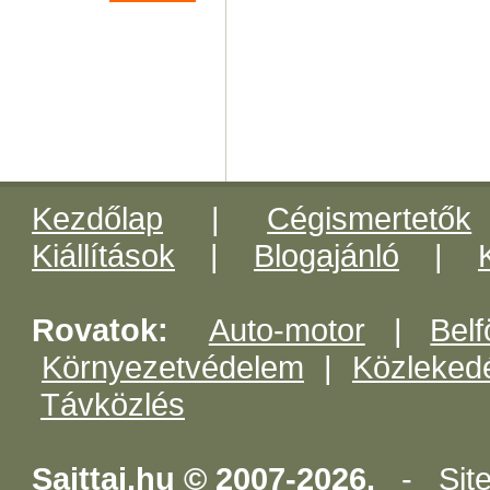
Kezdőlap
|
Cégismertetők
Kiállítások
|
Blogajánló
|
Rovatok:
Auto-motor
|
Belf
Környezetvédelem
|
Közleked
Távközlés
Sajttaj.hu © 2007-2026.
-
Sit