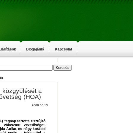
iállítások
Blogajánló
Kapcsolat
hu
tó közgyűlését a
övetség (HOA)
2008.06.13
tegnap tartotta tisztújító
választott vezetőséget.
da Attilát, és négy korábbi
mát pedig – tekintettel a