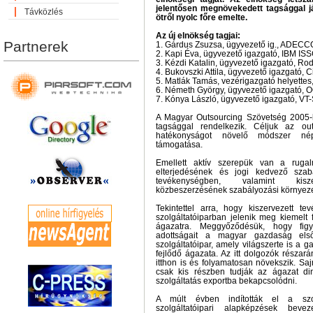
jelentősen megnövekedett tagsággal já
Távközlés
ötről nyolc főre emelte.
Az új elnökség tagjai:
Partnerek
1. Gárdus Zsuzsa, ügyvezető ig., ADECCO
2. Kapi Éva, ügyvezető igazgató, IBM ISSC
3. Kézdi Katalin, ügyvezető igazgató, Rodi
4. Bukovszki Attila, ügyvezető igazgató, C
5. Matlák Tamás, vezérigazgató helyettes,
6. Németh György, ügyvezető igazgató, O
7. Kónya László, ügyvezető igazgató, VT-S
A Magyar Outsourcing Szövetség 2005-
tagsággal rendelkezik. Céljuk az out
hatékonyságot növelő módszer nép
támogatása.
Emellett aktív szerepük van a rugal
elterjedésének és jogi kedvező szabál
tevékenységben, valamint kisze
közbeszerzésének szabályozási környez
Tekintettel arra, hogy kiszervezett 
szolgáltatóiparban jelenik meg kiemelt 
ágazatra. Meggyőződésük, hogy fi
adottságait a magyar gazdaság első
szolgáltatóipar, amely világszerte is a
fejlődő ágazata. Az itt dolgozók részar
itthon is és folyamatosan növekszik. Sa
csak kis részben tudják az ágazat di
szolgáltatás exportba bekapcsolódni.
A múlt évben indították el a szo
szolgáltatóipari alapképzések bev