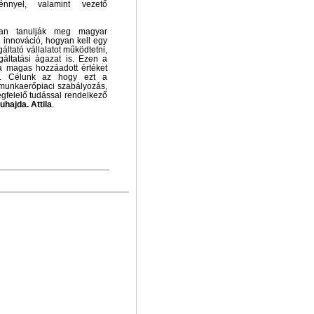
énnyel, valamint vezető
an tanulják meg magyar
i innováció, hogyan kell egy
ltató vállalatot működtetni,
gáltatási ágazat is. Ezen a
a magas hozzáadott értéket
 is. Célunk az hogy ezt a
 munkaerőpiaci szabályozás,
egfelelő tudással rendelkező
uhajda. Attila
.