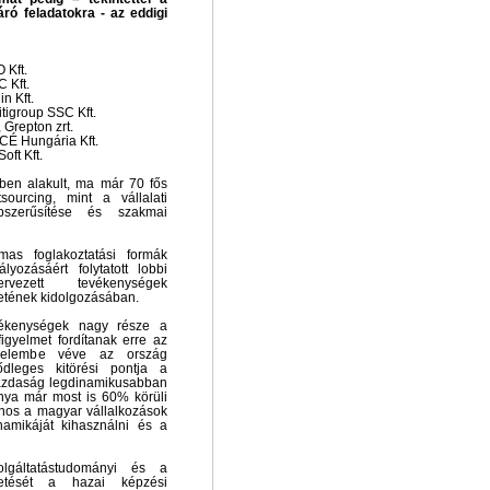
ró feladatokra - az eddigi
 Kft.
 Kft.
n Kft.
itigroup SSC Kft.
 Grepton zrt.
CÉ Hungária Kft.
oft Kft.
ben alakult, ma már 70 fős
sourcing, mint a vállalati
szerűsítése és szakmai
mas foglakoztatási formák
yozásáért folytatott lobbi
rvezett tevékenységek
etének kidolgozásában.
tevékenységek nagy része a
figyelmet fordítanak erre az
gyelembe véve az ország
dleges kitörési pontja a
 gazdaság legdinamikusabban
ánya már most is 60% körüli
jnos a magyar vállalkozások
namikáját kihasználni és a
lgáltatástudományi és a
ezetését a hazai képzési