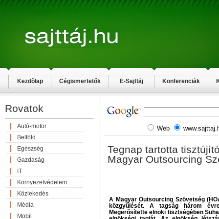
Kezdőlap
Cégismertetők
E-Sajttáj
Konferenciák
K
Rovatok
Autó-motor
Web
www.sajttaj.
Belföld
Tegnap tartotta tisztújí
Egészség
Magyar Outsourcing Sz
Gazdaság
IT
Környezetvédelem
Közlekedés
A Magyar Outsourcing Szövetség (HOA) 
Média
közgyűlését. A tagság három évre 
Megerősítette elnöki tisztségében Suhaj
Mobil
elnökségi tagját. Az elnökség létszá