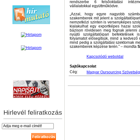
rendszerbe 6 felsőoktatási intézm
vállalatokkal együttműködve.
„Azzal, hogy egyre nagyobb számb
szakemberek mit jelent a szolgáltatóipar
nemzetközi szinten is versenyképes szolgá
kialakulhat egy exportképes hazai szol
bázison rövidesen meg fognak jelenni 
nyújtó szolgáltatóipari befektetések
folyamatot elősegítsük, mind a kedvező
mind pedig a szolgáltatási szektornak m
szakemberek képzése terén.” – mondta
S
Kapcsolódó weboldal
Sajtókapcsolat
Cég:
Magyar Oursourcing Szövetség
hírek személyre szabva
Hirlevél feliratkozás