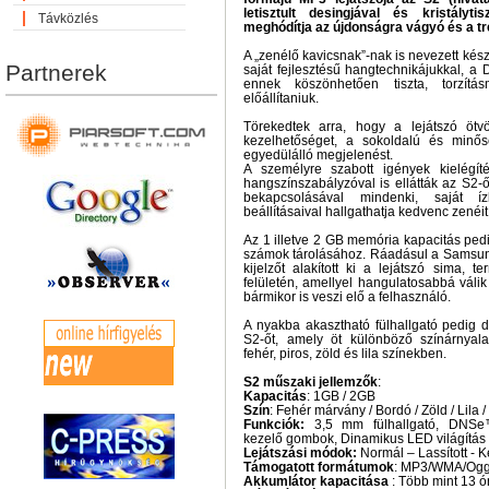
letisztult desingjával és kristályt
Távközlés
meghódítja az újdonságra vágyó és a t
A „zenélő kavicsnak”-nak is nevezett ké
Partnerek
saját fejlesztésű hangtechnikájukkal, a
ennek köszönhetően tiszta, torzítás
előállítaniuk.
Törekedtek arra, hogy a lejátszó ö
kezelhetőséget, a sokoldalú és minőség
egyedülálló megjelenést.
A személyre szabott igények kielégít
hangszínszabályzóval is ellátták az S2-
bekapcsolásával mindenki, saját í
beállításaival hallgathatja kedvenc zenéit
Az 1 illetve 2 GB memória kapacitás pedi
számok tárolásához. Ráadásul a Samsun
kijelzőt alakított ki a lejátszó sima, 
felületén, amellyel hangulatosabbá válik
bármikor is veszi elő a felhasználó.
A nyakba akasztható fülhallgató pedig d
S2-őt, amely öt különböző színárnyalat
fehér, piros, zöld és lila színekben.
S2 műszaki jellemzők
:
Kapacitás
: 1GB / 2GB
Szín
: Fehér márvány / Bordó / Zöld / Lila 
Funkciók:
3,5 mm fülhallgató, DNSe™
kezelő gombok, Dinamikus LED világítás
Lejátszási módok:
Normál – Lassított - 
Támogatott formátumok
: MP3/WMA/Og
Akkumlátor kapacitása
: Több mint 13 ó