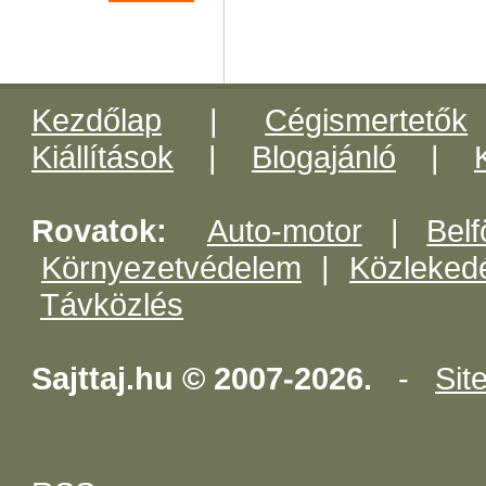
Kezdőlap
|
Cégismertetők
Kiállítások
|
Blogajánló
|
Rovatok:
Auto-motor
|
Belf
Környezetvédelem
|
Közleked
Távközlés
Sajttaj.hu © 2007-2026.
-
Sit