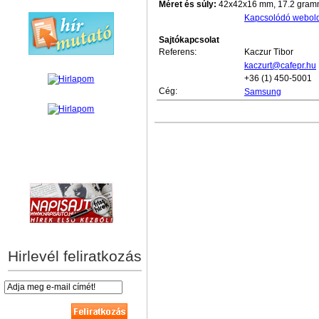
Méret és súly:
42x42x16 mm, 17.2 gra
Kapcsolódó webol
Sajtókapcsolat
Referens:
Kaczur Tibor
kaczurt@cafepr.hu
+36 (1) 450-5001
Cég:
Samsung
hírek személyre szabva
Hirlevél feliratkozás