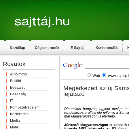
Kezdőlap
Cégismertetők
E-Sajttáj
Konferenciák
K
Rovatok
Autó-motor
Web
www.sajttaj.
Belföld
Megérkezett az új Sa
Egészség
lejátszó
Gazdaság
IT
Környezetvédelem
Dinamikus hangzás, egyedi design és
rendelkezésre állási idő jellemzi a Sam
Közlekedés
már Magyarországon is elérhető.
Média
Júniustól Magyarországon is kapható 
Mobil
formájú MP3 lejátszója az S2 (hivat