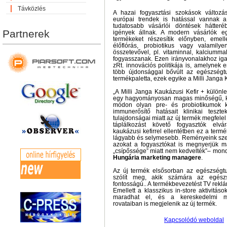
Távközlés
A hazai fogyasztási szokások változás
európai trendek is hatással vannak 
tudatosabb vásárlói döntések hátterébe
Partnerek
igények állnak. A modern vásárlók e
termékeket részesítik előnyben, emel
élőflórás, probiotikus vagy valamily
összetevővel, pl. vitaminnal, kalciummal,
fogyasszanak. Ezen irányvonalakhoz iga
zRt. innovációs politikája is, amelyne
több újdonsággal bővült az egészségt
termékpaletta, ezek egyike a Milli Janga 
„A Milli Janga Kaukázusi Kefir + külön
egy hagyományosan magas minőségű, kl
módon olyan pre- és probiotikumok ke
immunerősítő hatásait klinikai teszt
tulajdonságai miatt az új termék megfel
táplálkozást követő fogyasztók elv
kaukázusi kefirrel ellentétben ez a term
lágyabb és selymesebb. Reményeink szeri
azokat a fogyasztókat is megnyerjük ma
„csípőssége” miatt nem kedvelték”– mon
Hungária marketing managere
.
Az új termék elsősorban az egészségtuda
szólít meg, akik számára az egészs
fontosságú.. A termékbevezetést TV rekl
Emellett a klasszikus in-store aktivit
maradhat el, és a kereskedelmi m
rovataiban is megjelenik az új termék.
Kapcsolódó weboldal