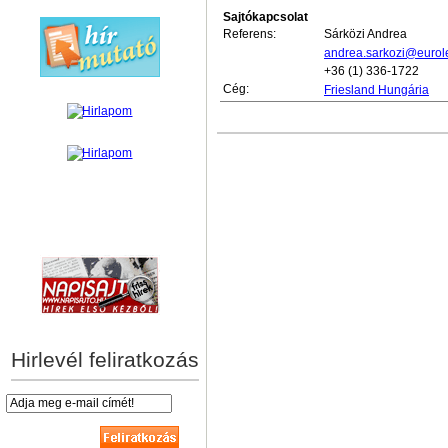
Sajtókapcsolat
Referens:
Sárközi Andrea
andrea.sarkozi@eurol
+36 (1) 336-1722
Cég:
Friesland Hungária
hírek személyre szabva
Hirlevél feliratkozás