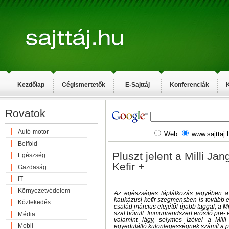
Kezdőlap
Cégismertetők
E-Sajttáj
Konferenciák
K
Rovatok
Autó-motor
Web
www.sajttaj.
Belföld
Pluszt jelent a Milli Ja
Egészség
Kefir +
Gazdaság
IT
Környezetvédelem
Az egészséges táplálkozás jegyében a
kaukázusi kefir szegmensben is tovább erős
Közlekedés
család március elejétől újabb taggal, a Mi
szal bővült. Immunrendszert erősítő pre- 
Média
valamint lágy, selymes ízével a Mill
Mobil
egyedülálló különlegességnek számít a p