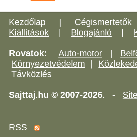
Kezdőlap
|
Cégismertetők
Kiállítások
|
Blogajánló
|
Rovatok:
Auto-motor
|
Belf
Környezetvédelem
|
Közleked
Távközlés
Sajttaj.hu © 2007-2026.
-
Sit
RSS