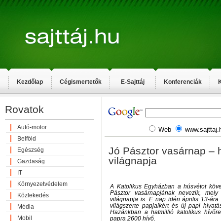
Kezdőlap
Cégismertetők
E-Sajttáj
Konferenciák
K
Rovatok
Autó-motor
Web
www.sajttaj.
Belföld
Jó Pásztor vasárnap – 
Egészség
világnapja
Gazdaság
IT
Környezetvédelem
A Katolikus Egyházban a húsvétot köv
Pásztor vasárnapjának nevezik, mely
Közlekedés
világnapja is. E nap idén április 13-ár
világszerte papjaikért és új papi hivat
Média
Hazánkban a hatmillió katolikus hívőr
Mobil
papra 2600 hívő.