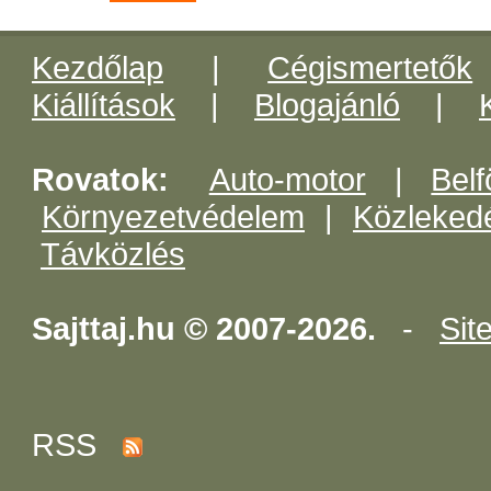
Kezdőlap
|
Cégismertetők
Kiállítások
|
Blogajánló
|
Rovatok:
Auto-motor
|
Belf
Környezetvédelem
|
Közleked
Távközlés
Sajttaj.hu © 2007-2026.
-
Sit
RSS