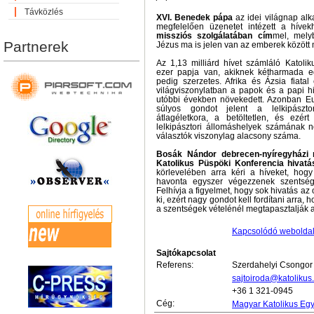
Távközlés
XVI. Benedek pápa
az idei világnap a
megfelelően üzenetet intézett a híve
missziós szolgálatában cím
mel, melyb
Partnerek
Jézus ma is jelen van az emberek között 
Az 1,13 milliárd hívet számláló Katoli
ezer papja van, akiknek kétharmada 
pedig szerzetes. Afrika és Ázsia fiata
világviszonylatban a papok és a papi h
utóbbi években növekedett. Azonban E
súlyos gondot jelent a lelkipászt
átlagéletkora, a betöltetlen, és ezér
lelkipásztori állomáshelyek számának n
választók viszonylag alacsony száma.
Bosák Nándor debrecen-nyíregyházi
Katolikus Püspöki Konferencia hivatá
körlevelében arra kéri a híveket, ho
havonta egyszer végezzenek szentségi
Felhívja a figyelmet, hogy sok hivatás az o
ki, ezért nagy gondot kell fordítani arra,
a szentségek vételénél megtapasztalják a
Kapcsolódó webolda
Sajtókapcsolat
Referens:
Szerdahelyi Csongor
sajtoiroda@katolikus
+36 1 321-0945
Cég:
Magyar Katolikus Eg