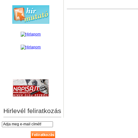
hírek személyre szabva
Hirlevél feliratkozás