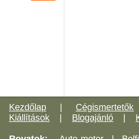
Kezdőlap
|
Cégismertetők
Kiállítások
|
Blogajánló
|
Rovatok:
Auto-motor
|
Belf