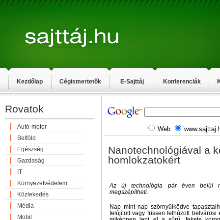
Kezdőlap
Cégismertetők
E-Sajttáj
Konferenciák
K
Rovatok
Autó-motor
Web
www.sajttaj.
Belföld
Nanotechnológiával a kö
Egészség
homlokzatokért
Gazdaság
IT
Környezetvédelem
Az új technológia pár éven belül na
megszépítheti.
Közlekedés
Média
Nap mint nap szörnyülködve tapasztalh
felújított vagy frissen felhúzott belváros
Mobil
miképpen lepi el a sűrű, fekete koro