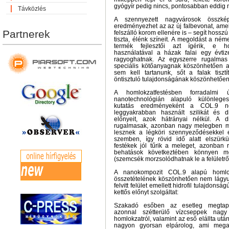
gyógyír pedig nincs, pontosabban eddig n
Távközlés
A szennyezett nagyvárosok összkép
eredményezhet az az új falbevonat, ame
Partnerek
felszálló korom ellenére is – segít hossz
tiszta, élénk színeit. A megoldást a néme
termék fejlesztői azt ígérik, e ho
használatával a házak falai egy évti
ragyoghatnak. Az egyszerre rugalmas
speciális kötőanyagnak köszönhetően a
sem kell tartanunk, sőt a falak tisztít
öntisztuló tulajdonságának köszönhetően
A homlokzatfestésben forradalmi
nanotechnológián alapuló különleges
kutatás eredményeként a COL.9 n
leggyakrabban használt szilikát és d
előnyeit, azok hátrányai nélkül. A d
rugalmasak, azonban nagy melegben m
lesznek a légköri szennyeződésekkel 
szemben, így rövid idő alatt elszürkül
festékek jól tűrik a meleget, azonban 
behatások következtében könnyen me
(szemcsék morzsolódhatnak le a felületről
A nanokompozit COL.9 alapú homlok
összetételének köszönhetően nem lágy
felvitt felület emellett hidrofil tulajdonsá
kettős előnyt szolgáltat:
Szakadó esőben az esetleg megtap
azonnal szétterülő vízcseppek nag
homlokzatról, valamint az eső elállta utá
nagyon gyorsan elpárolog, ami meg