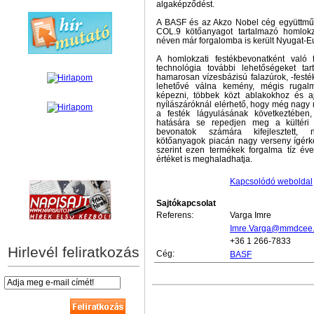
algaképződést.
A BASF és az Akzo Nobel cég együttm
COL.9 kötőanyagot tartalmazó homlokz
néven már forgalomba is került Nyugat-
A homlokzati festékbevonatként való 
technológia további lehetőségeket ta
hamarosan vízesbázisú falazúrok, -festé
lehetővé válna kemény, mégis rugalm
képezni, többek közt ablakokhoz és a
nyílászáróknál elérhető, hogy még nagy
a festék lágyulásának következtében
hatására se repedjen meg a kültéri 
bevonatok számára kifejlesztett, 
kötőanyagok piacán nagy verseny ígérke
szerint ezen termékek forgalma tíz éve
értéket is meghaladhatja.
hírek személyre szabva
Kapcsolódó weboldal
Sajtókapcsolat
Referens:
Varga Imre
Imre.Varga@mmdcee
+36 1 266-7833
Hirlevél feliratkozás
Cég:
BASF