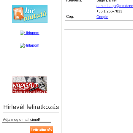
Referens:
Bagó Dániel
daniel.bago@mmdcee
+36 1 266-7833
Cég:
Google
hírek személyre szabva
Hirlevél feliratkozás