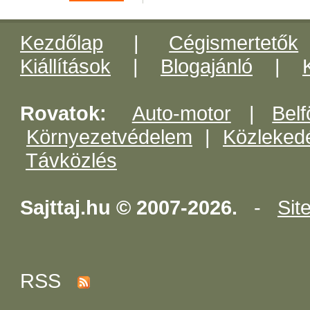
Kezdőlap
|
Cégismertetők
Kiállítások
|
Blogajánló
|
Rovatok:
Auto-motor
|
Belf
Környezetvédelem
|
Közleked
Távközlés
Sajttaj.hu © 2007-2026.
-
Sit
RSS