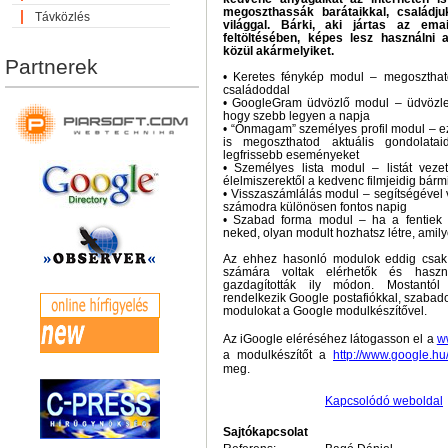
megoszthassák barátaikkal, családj
Távközlés
világgal. Bárki, aki jártas az em
feltöltésében, képes lesz használni
közül akármelyiket.
Partnerek
• Keretes fénykép modul – megoszthat
családoddal
• GoogleGram üdvözlő modul – üdvözle
hogy szebb legyen a napja
• “Önmagam” személyes profil modul – e
is megoszthatod aktuális gondolata
legfrissebb eseményeket
• Személyes lista modul – listát veze
élelmiszerektől a kedvenc filmjeidig bármi
• Visszaszámlálás modul – segítségével
számodra különösen fontos napig
• Szabad forma modul – ha a fentiek 
neked, olyan modult hozhatsz létre, amily
Az ehhez hasonló modulok eddig csak 
számára voltak elérhetők és haszná
gazdagították ily módon. Mostantól
rendelkezik Google postafiókkal, szabadon
modulokat a Google modulkészítővel.
Az iGoogle eléréséhez látogasson el a
w
a modulkészítőt a
http://www.google.hu
meg.
Kapcsolódó weboldal
Sajtókapcsolat