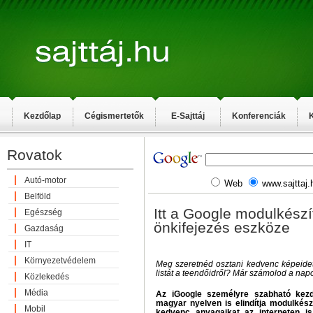
Kezdőlap
Cégismertetők
E-Sajttáj
Konferenciák
K
Rovatok
Autó-motor
Web
www.sajttaj.
Belföld
Itt a Google modulkészí
Egészség
önkifejezés eszköze
Gazdaság
IT
Környezetvédelem
Meg szeretnéd osztani kedvenc képeide
listát a teendőidről? Már számolod a na
Közlekedés
Média
Az iGoogle személyre szabható kez
magyar nyelven is elindítja modulkészí
Mobil
kedvenc anyagaikat az interneten is