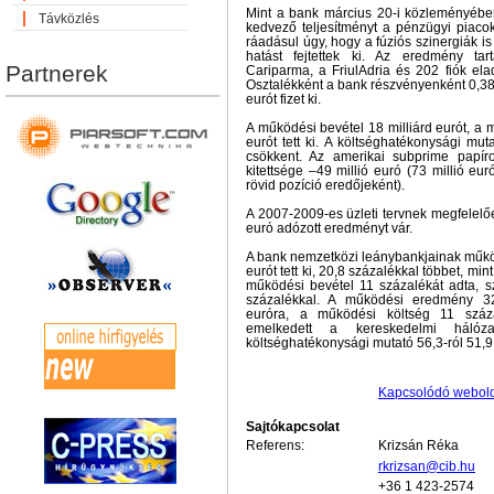
Mint a bank március 20-i közleményében
Távközlés
kedvező teljesítményt a pénzügyi piacok
ráadásul úgy, hogy a fúziós szinergiák is
hatást fejtettek ki. Az eredmény ta
Partnerek
Cariparma, a FriulAdria és 202 fiók ela
Osztalékként a bank részvényenként 0,38 
eurót fizet ki.
A működési bevétel 18 milliárd eurót, a m
eurót tett ki. A költséghatékonysági mut
csökkent. Az amerikai subprime papír
kitettsége –49 millió euró (73 millió eu
rövid pozíció eredőjeként).
A 2007-2009-es üzleti tervnek megfelelő
euró adózott eredményt vár.
A bank nemzetközi leánybankjainak működ
eurót tett ki, 20,8 százalékkal többet, mi
működési bevétel 11 százalékát adta, s
százalékkal. A működési eredmény 32
euróra, a működési költség 11 száza
emelkedett a kereskedelmi háló
költséghatékonysági mutató 56,3-ról 51,9 
Kapcsolódó webol
Sajtókapcsolat
Referens:
Krizsán Réka
rkrizsan@cib.hu
+36 1 423-2574