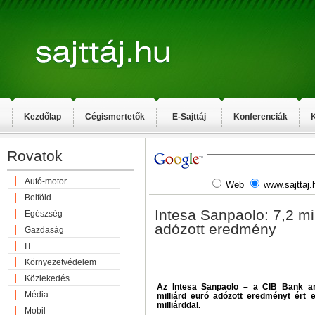
Kezdőlap
Cégismertetők
E-Sajttáj
Konferenciák
K
Rovatok
Autó-motor
Web
www.sajttaj.
Belföld
Intesa Sanpaolo: 7,2 mil
Egészség
adózott eredmény
Gazdaság
IT
Környezetvédelem
Közlekedés
Az Intesa Sanpaolo – a CIB Bank a
Média
milliárd euró adózott eredményt ért 
milliárddal.
Mobil