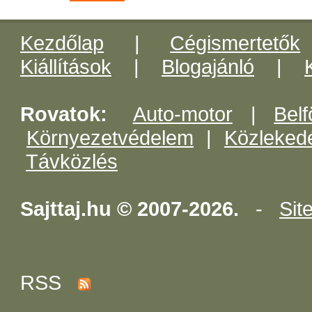
Kezdőlap
|
Cégismertetők
Kiállítások
|
Blogajánló
|
Rovatok:
Auto-motor
|
Belf
Környezetvédelem
|
Közleked
Távközlés
Sajttaj.hu © 2007-2026.
-
Sit
RSS