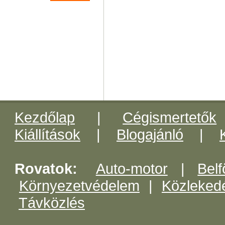
Kezdőlap
|
Cégismertetők
Kiállítások
|
Blogajánló
|
Rovatok:
Auto-motor
|
Belf
Környezetvédelem
|
Közleked
Távközlés