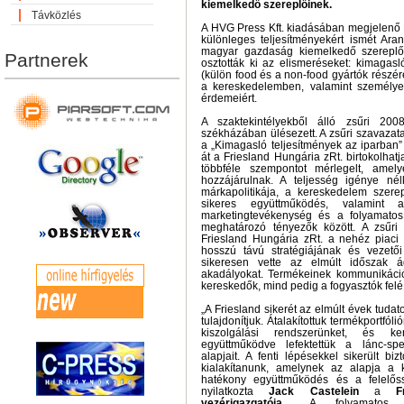
kiemelkedő szereplőinek.
Távközlés
A HVG Press Kft. kiadásában megjelenő
különleges teljesítményekért ismét Aran
magyar gazdaság kiemelkedő szereplői
Partnerek
osztották ki az elismeréseket: kimagasl
(külön food és a non-food gyártók részér
a kereskedelemben, valamint személy
érdemeiért.
A szaktekintélyekből álló zsűri 2
székházában ülésezett. A zsűri szavazat
a „Kimagasló teljesítmények az iparban”
át a Friesland Hungária zRt. birtokolhatja
többféle szempontot mérlegelt, amel
hozzájárulnak. A teljesség igénye nél
márkapolitikája, a kereskedelem szerep
sikeres együttműködés, valamint 
marketingtevékenység és a folyamatos
meghatározó tényezők között. A zsűri
Friesland Hungária zRt. a nehéz piaci 
hosszú távú stratégiájának és vezető
sikeresen vette az elmúlt időszak á
akadályokat. Termékeinek kommunikáci
kereskedők, mind pedig a fogyasztók felé
„A Friesland sikerét az elmúlt évek tuda
tulajdonítjuk. Átalakítottuk termékportfólió
kiszolgálási rendszerünket, és ker
együttműködve lefektettük a lánc-spec
alapjait. A fenti lépésekkel sikerült bi
kialakítanunk, amelynek az alapja a 
hatékony együttműködés és a felelős
nyilatkozta
Jack Castelein
a
F
vezérigazgatója
. „A folyamatos gy