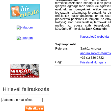
termékfejlesztésben mindig is élen járt
igények legmagasabb szintű kielégítésér
ezeknek az igényeknek elébe menni
fogyasztási alkalmakat teremteni. Az e
erősítettük kulcsmárkáinkat, ennek sike
piacvezető pozíciónk is fémjelzi. Az ern
Pöttyös) alatt bevezetett új termékek s
mellett az egész stáb összefogott
köszönhető” - folytatta
Jack Castelein
.
Kapcsolódó weboldal
Sajtókapcsolat
Referens:
Sárközi Andrea
andrea.sarkozi@eurol
+36 (1) 336-1722
hírek személyre szabva
Cég:
Friesland Hungária
Hirlevél feliratkozás