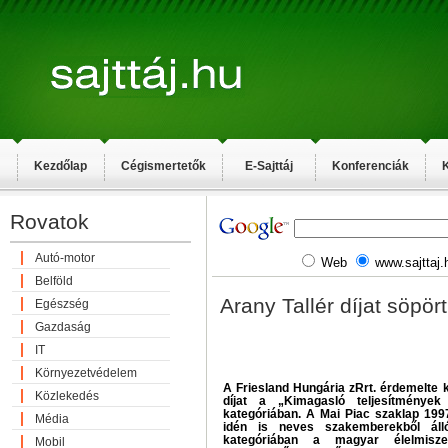
Kezdőlap
Cégismertetők
E-Sajttáj
Konferenciák
K
Rovatok
Autó-motor
Web
www.sajttaj.
Belföld
Arany Tallér díjat söpör
Egészség
Gazdaság
IT
Környezetvédelem
A Friesland Hungária zRrt. érdemelte k
Közlekedés
díjat a „Kimagasló teljesítménye
kategóriában. A Mai Piac szaklap 1997
Média
idén is neves szakemberekből áll
kategóriában a magyar élelmisz
Mobil