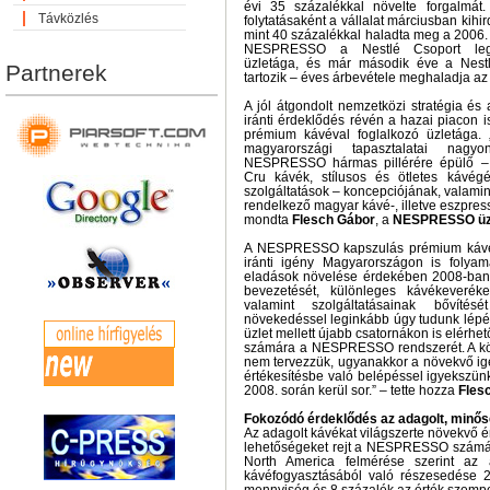
évi 35 százalékkal növelte forgalmát
Távközlés
folytatásaként a vállalat márciusban kihi
mint 40 százalékkal haladta meg a 2006. 
NESPRESSO a Nestlé Csoport leg
üzletága, és már második éve a Nestl
Partnerek
tartozik – éves árbevétele meghaladja az e
A jól átgondolt nemzetközi stratégia é
iránti érdeklődés révén a hazai piacon 
prémium kávéval foglalkozó üzletága
magyarországi tapasztalatai nagy
NESPRESSO hármas pillérére épülő 
Cru kávék, stílusos és ötletes kávég
szolgáltatások – koncepciójának, valam
rendelkező magyar kávé-, illetve eszpre
mondta
Flesch Gábor
, a
NESPRESSO üzle
A NESPRESSO kapszulás prémium kávék
iránti igény Magyarországon is folya
eladások növelése érdekében 2008-ban 
bevezetését, különleges kávékeveréke
valamint szolgáltatásainak bővítés
növekedéssel leginkább úgy tudunk lépést
üzlet mellett újabb csatornákon is elérh
számára a NESPRESSO rendszerét. A köze
nem tervezzük, ugyanakkor a növekvő ig
értékesítésbe való belépéssel igyekszün
2008. során kerül sor.” – tette hozza
Fles
Fokozódó érdeklődés az adagolt, minős
Az adagolt kávékat világszerte növekvő ér
lehetőségeket rejt a NESPRESSO számá
North America felmérése szerint az 
kávéfogyasztásából való részesedése 