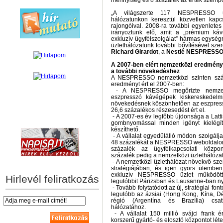
mennyiség és 8 százalék az érték szempo
„A világszerte 117 NESPRESSO üz
hálózatunkon keresztül közvetlen kap
rajongóival. 2008-ra további egyenletes
irányoztunk elő, amit a „prémium ká
exkluzív ügyfélszolgálat” hármas egység
üzlethálózatunk további bővítésével szere
Richard Girardot
, a
Nestlé NESPRESSO 
A 2007-ben elért nemzetközi eredménye
a további növekedéshez
A NESPRESSO nemzetközi szinten szá
eredményt ért el 2007-ben:
- A NESPRESSO megőrizte nemzetk
eszpresszó kávégépek kiskereskedelmi
növekedésnek köszönhetően az eszpres
26,6 százalékos részesedést ért el.
- A 2007-es év legfőbb újdonsága a Latti
hírek személyre szabva
gombnyomással minden igényt kielégít
készíthető.
- A vállalat egyedülálló módon szolgálja 
48 százalékát a NESPRESSO weboldalon k
százalék az ügyfélkapcsolati közpo
százalék pedig a nemzetközi üzlethálóza
- A nemzetközi üzlethálózat növekvő sz
stratégiájában, és igen gyors ütembe
exkluzív NESPRESSO üzlet működött
Hirlevél feliratkozás
legutóbbit Párizsban és Lausanne-ban ny
- Tovább folytatódott az új, stratégiai f
legutóbb az ázsiai (Hong Kong, Kína, Dé
régió (Argentína és Brazília) cs
hálózatához.
- A vállalat 150 millió svájci frank é
korszerű gyártó- és elosztó központot léte