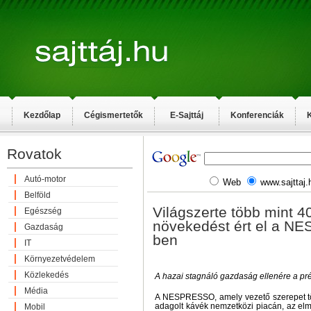
Kezdőlap
Cégismertetők
E-Sajttáj
Konferenciák
K
Rovatok
Autó-motor
Web
www.sajttaj.
Belföld
Világszerte több mint 4
Egészség
növekedést ért el a N
Gazdaság
ben
IT
Környezetvédelem
Közlekedés
A hazai stagnáló gazdaság ellenére a 
Média
A NESPRESSO, amely vezető szerepet t
adagolt kávék nemzetközi piacán, az elm
Mobil