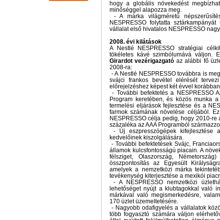
hogy a globális növekedést megbízhat
minőséggel alapozza meg.
- A márka világméretű népszerűsíté
NESPRESSO folytatta sztárkampányát 
vállalat első hivatalos NESPRESSO nagy
2008. évi kilátások
A Nestlé NESPRESSO stratégiai célkit
tökéletes kávé szimbólumává váljon. 
Girardot vezérigazgató
az alábbi fő üzle
2008-ra:
- A Nestlé NESPRESSO továbbra is megőrz
svájci frankos bevétel elérését tervez
előrejelzéshez képest két évvel korábban
- További befektetés a NESPRESSO A
Program keretében, és közös munka a 
termelési eljárások fejlesztése és a 
farmok számának növelése céljából. Ez
NESPRESSO célja pedig, hogy 2010-re az
százaléka az AAA Programból származzo
- Új eszpresszógépek kifejlesztése
kedvelőinek kiszolgálására.
- További befektetések Svájc, Franciaor
államok kulcsfontosságú piacain. A növek
félsziget, Olaszország, Németország
összpontosítás az Egyesült Királyság
amelyek a nemzetközi márka tekinteté
tevékenység kiterjesztése a mexikói piacr
- A NESPRESSO nemzetközi üzlethál
lehetőséget nyújt a klubtagokkal való i
márkával való megismerkedésre, valam
170 üzlet üzemeltetésére.
- Nagyobb odafigyelés a vállalatok közö
több fogyasztó számára váljon elérh