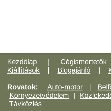
Kezdőlap
|
Cégismertetők
Kiállítások
|
Blogajánló
|
Rovatok:
Auto-motor
|
Belf
Környezetvédelem
|
Közleked
Távközlés