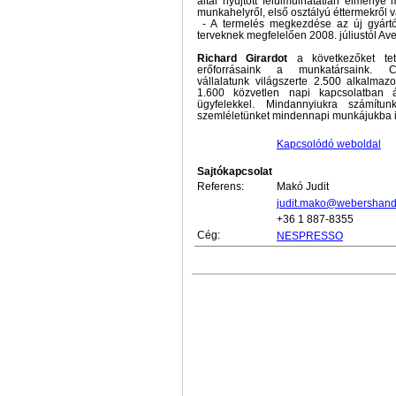
által nyújtott felülmúlhatatlan élménye
munkahelyről, első osztályú éttermekről v
- A termelés megkezdése az új gyártó
terveknek megfelelően 2008. júliustól A
Richard Girardot
a következőket te
erőforrásaink a munkatársaink. C
vállalatunk világszerte 2.500 alkalmazot
1.600 közvetlen napi kapcsolatban 
ügyfelekkel. Mindannyiukra számítu
szemléletünket mindennapi munkájukba is
Kapcsolódó weboldal
Sajtókapcsolat
Referens:
Makó Judit
judit.mako@webershand
+36 1 887-8355
Cég:
NESPRESSO