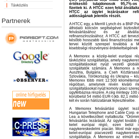
értékesítő tulajdonosok 95,7%-os 
Távközlés
fizettek ki. A HTCC ezen felül átválla
HTCC az ügylet lezárásakor ref
adósságának jelentős részét.
Partnerek
A HTCC egy, a Merrill Lynch és a BNP Pari
áthidaló kölcsön segítségével biztosít
felvásárlásához és az átvál
refinanszírozásához. A HTCC azt tervezi
később hosszabb távú finanszírozási me
tervei között szerepel továbbá a
kisebbségi részvényesi érdekeltségének f
A Memorex a közép-kelet európai régi
távközlési szolgáltatója, amely nagykere
szolgáltatásokat nyújt vezető globál
szolgáltatók számára. A Memorex a r
Ausztria, Bulgária, a Cseh Köztársas
Szlovákia, Törökország és Ukrajna – közö
Memorex több mint 12.500 kilométernyi 
régióban, amelynek révén kiváló m
szolgáltatásokat nyújt komoly piaci szere
ügyfélbázisa részére. A cég mintegy 100 a
körülbelül 54 millió EUR-t (kb. 82,1 millió
két év során hálózatának fejlesztésébe.
A Memorex felvásárlási ügylet lez
Hungarian Telephone and Cable Corp. el
Lea a következőket nyilatkozta: "Örö
felvásárlás lezárását. Az ügylet tovább 
kelet európai régió, ezen belül i
nagykereskedelmi piacán. Most már eg
kelet-európai piacvezető nagykereske
szolgáltatója. A Memorex az elmúlt év