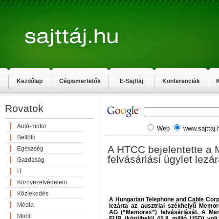
Kezdőlap
Cégismertetők
E-Sajttáj
Konferenciák
K
Rovatok
Autó-motor
Web
www.sajttaj.
Belföld
A HTCC bejelentette a
Egészség
felvásárlási ügylet lezá
Gazdaság
IT
Környezetvédelem
Közlekedés
A Hungarian Telephone and Cable Cor
Média
lezárta az ausztriai székhelyű Memo
AG (“Memorex”) felvásárlását. A Mem
Mobil
EUR (körülbelül 45,8 millió USD) vol