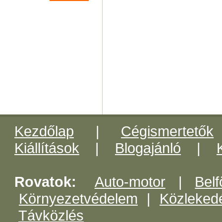
Kezdőlap
|
Cégismertetők
Kiállítások
|
Blogajánló
|
Rovatok:
Auto-motor
|
Belf
Környezetvédelem
|
Közleked
Távközlés