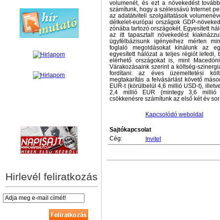
volumenét, és ezt a növekedést tovább 
számítunk, hogy a szélessávú Internet pen
az adatátviteli szolgáltatások volumenév
délkelet-európai országok GDP-növek
zónába tartozó országokét. Egyesített hál
az itt tapasztalt növekedést kiaknázz
ügyfélbázisunk igényeihez mérten mi
foglaló megoldásokat kínálunk az eg
egyesített hálózat a teljes régiót lefedi
elérhető országokat is, mint Macedón
Várakozásaink szerint a költség-szinergi
fordítani: az éves üzemeltetési kö
megtakarítás a felvásárlást követő másod
EUR-t (körülbelül 4,6 millió USD-t), illet
2,4 millió EUR (mintegy 3,6 millió 
csökkenésre számítunk az első két év sor
Kapcsolódó weboldal
hírek személyre szabva
Sajtókapcsolat
Cég:
Invitel
Hirlevél feliratkozás