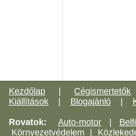
Kezdőlap
|
Cégismertetők
Kiállítások
|
Blogajánló
|
Rovatok:
Auto-motor
|
Belf
Környezetvédelem
|
Közleked