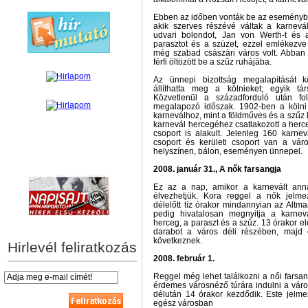
Ebben az időben vonták be az eseménybe a
akik szerves részévé váltak a karnevál
udvari bolondot, Jan von Werth-t és a
parasztot és a szüzet, ezzel emlékezve
még szabad császári város volt. Abban 
férfi öltözött be a szűz ruhájába.
Az ünnepi bizottság megalapítását
állíthatta meg a kölnieket; egyik tá
Közvetlenül a századforduló után fol
megalapozó időszak. 1902-ben a kölni t
karneválhoz, mint a földműves és a szűz 
karnevál hercegéhez csatlakozott a her
csoport is alakult. Jelenleg 160 karnevá
csoport és kerületi csoport van a vár
helyszínen, bálon, eseményen ünnepel.
hírek személyre szabva
2008. január 31., A nők farsangja
Ez az a nap, amikor a karnevált anna
élvezhetjük. Kora reggel a nők jelm
délelőtt tíz órakor mindannyian az Altm
pedig hivatalosan megnyitja a karnev
herceg, a paraszt és a szűz. 13 órakor el
darabot a város déli részében, majd 
következnek.
Hirlevél feliratkozás
2008. február 1.
Reggel még lehet találkozni a női farsan
érdemes városnéző túrára indulni a város 
délután 14 órakor kezdődik. Este jelme
egész városban