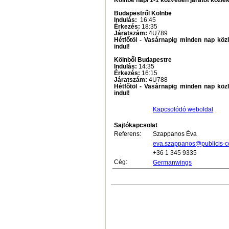
Kölnbe napi 1-1 közvetlen járatot közlek
Budapestről Kölnbe
Indulás:
16:45
Érkezés:
18:35
Járatszám:
4U789
Hétfőtöl - Vasárnapig minden nap köz
indul!
Kölnből Budapestre
Indulás:
14:35
Érkezés:
16:15
Járatszám:
4U788
Hétfőtöl - Vasárnapig minden nap köz
indul!
Kapcsolódó weboldal
Sajtókapcsolat
Referens:
Szappanos Éva
eva.szappanos@publicis-co
+36 1 345 9335
Cég:
Germanwings