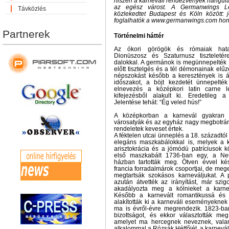
hiszen a karneváli rendezvények hangula
az egész várost. A Germanwings Lég
Távközlés
közlekedtet Budapest és Köln között: 
foglalhatók a www.germanwings.com hon
Partnerek
Történelmi háttér
Az ókori görögök és rómaiak hatal
Dionüszosz és Szaturnusz tiszteleté
dalokkal. A germánok is megünnepelték a
előtt tisztelgés és a tél démonainak el
népszokást később a keresztények is átv
időszakot, a böjt kezdetét ünnepelté
elnevezés a középkori latin carne l
kifejezésből alakult ki. Eredetileg 
Jelentése tehát: “Ég veled hús!”
A középkorban a karnevál gyakran dr
városatyák és az egyház nagy megbotránk
rendeletek keveset értek.
A féktelen utcai ünneplés a 18. századtól 
elegáns maszkabálokkal is, melyek a 
arisztokrácia és a jómódú patríciusok k
első maszkabált 1736-ban egy, a Neu
házban tartották meg. Ötven évvel k
francia forradalmárok csoportjai, de me
megtartsák szokásos karneváljukat. A
azután átvették az irányítást, már szi
akadályozta meg a kölnieket a karnevá
Később a karnevált romantikussá és p
alakították ki a karneváli eseményeknek 
ma is évről-évre megrendezik. 1823-ba
bizottságot, és ekkor választották meg
amelyet ma hercegnek neveznek, valam
alkalommal a Rózsák Hétfőjét, a karnevál