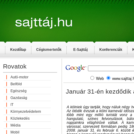
Kezdőlap
Cégismertetők
E-Sajttáj
Konferenciák
K
Rovatok
Autó-motor
Web
www.sajttaj.
Belföld
Január 31-én kezdődik a
Egészség
Gazdaság
IT
A kölniek úgy tartják, hogy náluk négy he
Az ötödik évszak a kölni karnevál idősz
Környezetvédelem
több mint egy millió turistát vonz 
Közlekedés
hangulatú, színes felvonulások, b
napjainkra világhírűvé váltak. A ka
Média
várossal, szervezett formában pedig 180
2008. január 31. és február 6. között 
Mobil