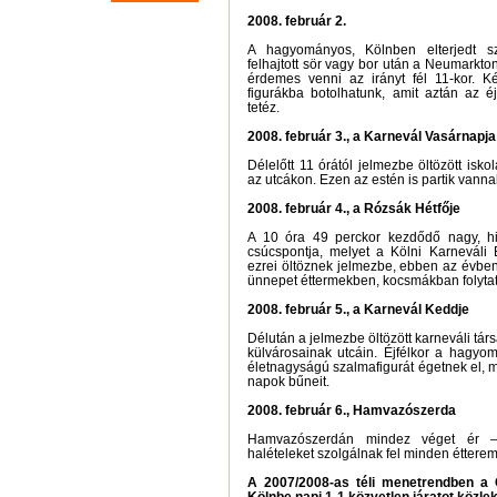
2008. február 2.
A hagyományos, Kölnben elterjedt sz
felhajtott sör vagy bor után a Neumarkto
érdemes venni az irányt fél 11-kor. 
figurákba botolhatunk, amit aztán az é
tetéz.
2008. február 3., a Karnevál Vasárnapja
Délelőtt 11 órától jelmezbe öltözött isko
az utcákon. Ezen az estén is partik vann
2008. február 4., a Rózsák Hétfője
A 10 óra 49 perckor kezdődő nagy, hi
csúcspontja, melyet a Kölni Karneváli 
ezrei öltöznek jelmezbe, ebben az évbe
ünnepet éttermekben, kocsmákban folytat
2008. február 5., a Karnevál Keddje
Délután a jelmezbe öltözött karneváli tá
külvárosainak utcáin. Éjfélkor a hagy
életnagyságú szalmafigurát égetnek el, 
napok bűneit.
2008. február 6., Hamvazószerda
Hamvazószerdán mindez véget ér –
halételeket szolgálnak fel minden étter
A 2007/2008-as téli menetrendben a