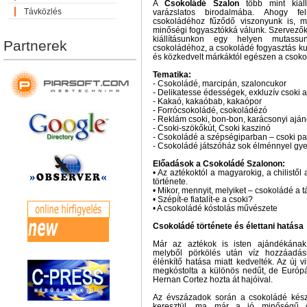
A
Csokoládé Szalon
több mint kiáll
Távközlés
varázslatos birodalmába. Ahogy fe
csokoládéhoz fűződő viszonyunk is, m
minőségi fogyasztókká válunk. Szervezők
kiállításunkon egy helyen mutas
Partnerek
csokoládéhoz, a csokoládé fogyasztás kul
és közkedvelt márkáktól egészen a csoko
Tematika:
- Csokoládé, marcipán, szaloncukor
- Delikatesse édességek, exkluzív csoki 
- Kakaó, kakaóbab, kakaópor
- Forrócsokoládé, csokoládézó
- Reklám csoki, bon-bon, karácsonyi ajá
- Csoki-szökőkút, Csoki kaszinó
- Csokoládé a szépségiparban – csoki p
- Csokoládé játszóház sok élménnyel gy
Előadások a Csokoládé Szalonon:
• Az aztékoktól a magyarokig, a chilistő
története.
• Mikor, mennyit, melyiket – csokoládé a
• Szépít-e fiatalít-e a csoki?
• A csokoládé kóstolás művészete
Csokoládé története és élettani hatása
Már az aztékok is isten ajándékának 
melyből pörkölés után víz hozzáadássa
élénkítő hatása miatt kedvelték. Az új 
megkóstolta a különös nedűt, de Euró
Hernan Cortez hozta át hajóival.
Az évszázadok során a csokoládé készí
keresztül, ma már a jó minőségű c