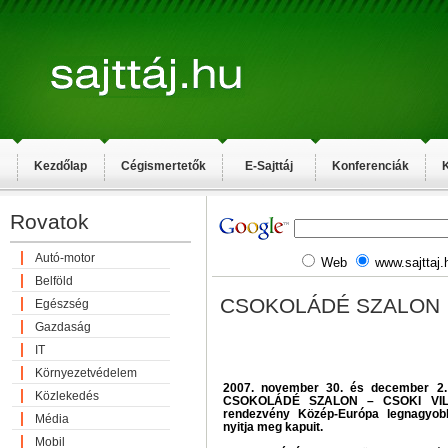
Kezdőlap
Cégismertetők
E-Sajttáj
Konferenciák
K
Rovatok
Autó-motor
Web
www.sajttaj.
Belföld
CSOKOLÁDÉ SZALON
Egészség
Gazdaság
IT
Környezetvédelem
2007. november 30. és december 2.
Közlekedés
CSOKOLÁDÉ SZALON – CSOKI VILÁ
rendezvény Közép-Európa legnagyob
Média
nyitja meg kapuit.
Mobil