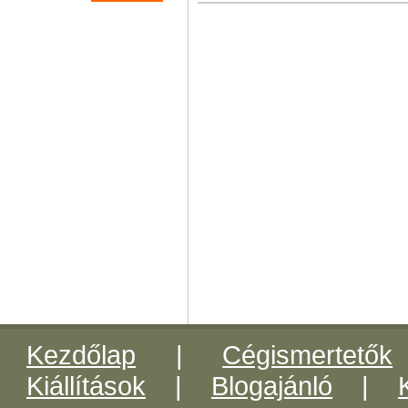
Kezdőlap
|
Cégismertetők
Kiállítások
|
Blogajánló
|