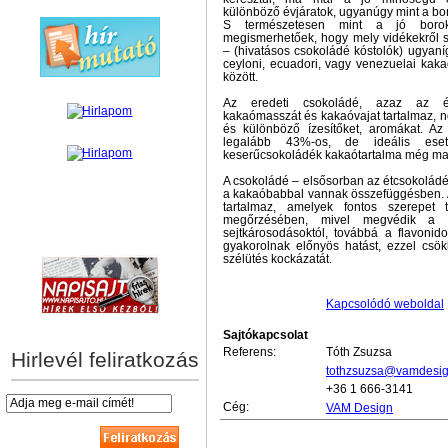
különböző évjáratok, ugyanúgy mint a bo
S természetesen mint a jó borok 
megismerhetőek, hogy mely vidékekről
– (hivatásos csokoládé kóstolók) ugyaní
ceyloni, ecuadori, vagy venezuelai kak
között.
Az eredeti csokoládé, azaz az ét
kakaómasszát és kakaóvajat tartalmaz, 
és különböző ízesítőket, aromákat. Az
legalább 43%-os, de ideális ese
keserűcsokoládék kakaótartalma még m
A csokoládé – elsősorban az étcsokoládé -
a kakaóbabbal vannak összefüggésben. 
tartalmaz, amelyek fontos szerepet
megőrzésében, mivel megvédik a s
sejtkárosodásoktól, továbbá a flavonid
hírek személyre szabva
gyakorolnak előnyös hatást, ezzel csök
szélütés kockázatát.
Kapcsolódó weboldal
Sajtókapcsolat
Referens:
Tóth Zsuzsa
Hirlevél feliratkozás
tothzsuzsa@vamdesig
+36 1 666-3141
Cég:
VAM Design