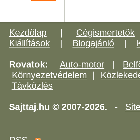
Kezdőlap
|
Cégismertetők
Kiállítások
|
Blogajánló
|
Rovatok:
Auto-motor
|
Belf
Környezetvédelem
|
Közleked
Távközlés
Sajttaj.hu © 2007-2026.
-
Sit
RSS