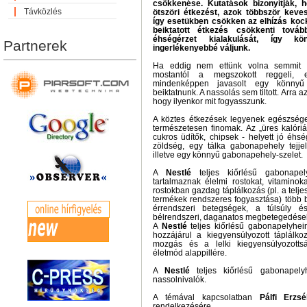
csökkenése. Kutatások bizonyítják, h
Távközlés
ötszöri étkezést, azok többször kev
így esetükben csökken az elhízás koc
beiktatott étkezés csökkenti tová
éhségérzet kialakulását, így kö
Partnerek
ingerlékenyebbé váljunk.
Ha eddig nem ettünk volna semmit dé
mostantól a megszokott reggeli,
mindenképpen javasolt egy könnyű 
beiktatnunk. A nassolás sem tiltott. Arra
hogy ilyenkor mit fogyasszunk.
A köztes étkezések legyenek egészséges
természetesen finomak. Az „üres kalóri
cukros üdítők, chipsek - helyett jó éhsé
zöldség, egy tálka gabonapehely tejjel
illetve egy könnyű gabonapehely-szelet.
A
Nestlé
teljes kiőrlésű gabonapel
tartalmaznak élelmi rostokat, vitamino
rostokban gazdag táplálkozás (pl. a telje
termékek rendszeres fogyasztása) több b
érrendszeri betegségek, a túlsúly é
bélrendszeri, daganatos megbetegedések 
A
Nestlé
teljes kiőrlésű gabonapelyhei
hozzájárul a kiegyensúlyozott táplálk
mozgás és a lelki kiegyensúlyozotts
életmód alappillére.
A
Nestlé
teljes kiőrlésű gabonapel
nassolnivalók.
A témával kapcsolatban
Pálfi Erzsé
rendelkezésére.