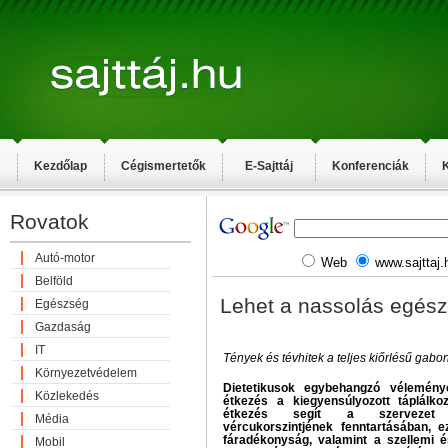
Kezdőlap
Cégismertetők
E-Sajttáj
Konferenciák
K
Rovatok
Autó-motor
Web
www.sajttaj.
Belföld
Lehet a nassolás egész
Egészség
Gazdaság
IT
Tények és tévhitek a teljes kiőrlésű gab
Környezetvédelem
Dietetikusok egybehangzó vélemény
Közlekedés
étkezés a kiegyensúlyozott táplálko
étkezés segít a szervezet fi
Média
vércukorszintjének fenntartásában, 
fáradékonyság, valamint a szellemi és
Mobil