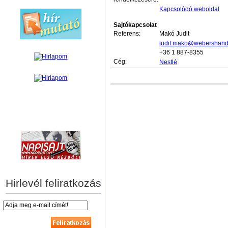
Kapcsolódó weboldal
Sajtókapcsolat
Referens:
Makó Judit
judit.mako@webershand
+36 1 887-8355
Cég:
Nestlé
hírek személyre szabva
Hirlevél feliratkozás