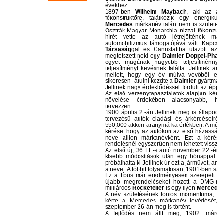
évekhez.
1897-ben
Wilhelm Maybach
, aki az
főkonstruktőre, találkozik egy energi
Mercedes
márkanév talán nem is születet
Osztrák-Magyar Monarchia nizzai főkonz
hírét vette az autó létrejöttének m
automobilizmus támogatójává vált. Kapc
Társaság
gal és Cannstattba utazott az 
megtetszett neki egy
Daimler Doppel-Ph
egyet magának nagyobb teljesítménny
teljesítményt kevésnek találta. Jellinek 
mellett, hogy egy év múlva vevőből e
sikeresen- árulni kezdte a
Daimler
gyártmá
Jellinek nagy érdeklődéssel fordult az ép
Az első versenytapasztalatok alapján ké
növelése érdekében alacsonyabb, h
tervezzen.
1900 április 2.-án Jellinek meg is állap
tervezésű autók eladási és árkérdéseir
550.000 akkori aranymárka értékben. A műs
kérése, hogy az autókon az első házassá
neve álljon márkanévként. Ezt a kér
rendelésnél egyszerűen nem lehetett vissz
Az első új, 36 LE-s autó november 22.-én
kisebb módosítások után egy hónappal
próbálhatta ki Jellinek úr ezt a járművet,
a neve . A többit folyamatosan, 1901-ben szá
Ez a típus már eredményesen szerepelt 
újabb megrendeléseket hozott a DMG-n
milliárdos
Rockefeller
is egy ilyen
Merce
A név születésének fontos momentuma,
kérte a Mercedes márkanév levédésé
szeptember 26-án meg is történt.
A fejlődés nem állt meg, 1902. márc