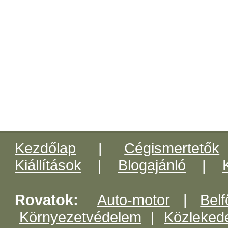
Kezdőlap
|
Cégismertetők
Kiállítások
|
Blogajánló
|
Rovatok:
Auto-motor
|
Belf
Környezetvédelem
|
Közleked