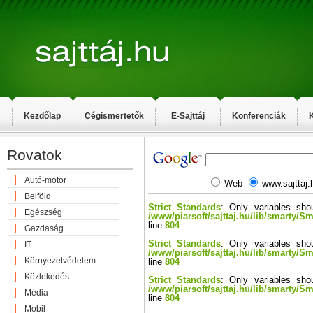
Kezdőlap
Cégismertetők
E-Sajttáj
Konferenciák
K
Rovatok
Autó-motor
Web
www.sajttaj.
Belföld
Strict Standards
: Only variables sho
Egészség
/www/piarsoft/sajttaj.hu/lib/smarty/S
line
804
Gazdaság
Strict Standards
: Only variables sho
IT
/www/piarsoft/sajttaj.hu/lib/smarty/S
Környezetvédelem
line
804
Közlekedés
Strict Standards
: Only variables sho
/www/piarsoft/sajttaj.hu/lib/smarty/S
Média
line
804
Mobil