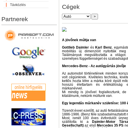
Távközlés
Cégek
Partnerek
A jövőnek múltja van
Gottlieb Daimler
és
Karl Benz
, egymástó
mobilitás új dimenzióit nyitották me
Találmányuk megváltoztatta a világo
személyes függetlenséget és szabadságot b
Mercedes-Benz - Az autógyártás jövője
Az automobil történetének minden korsz
volt cégünknek. Kivételes technika, kivét
kettős hozta létre a márka köré épült mít
hosszú élettartam és értékállósá
márkanévvel.
Mi mindig is jövővel foglalkoztunk, de
kitalálnunk, nekünk múltunk van.
Egy legendás márkanév születése: 100
Tizenöt évvel ezelőtt, az autó feltalálásá
1886-1986. (Benz féle szabadalmaztatott 
Most, ismét 100 éves évfordulót ünnep
szállitotta ki a
Daimler-Motor Tár
Gesellschaft)
az első
Mercedes 35 PS
ne