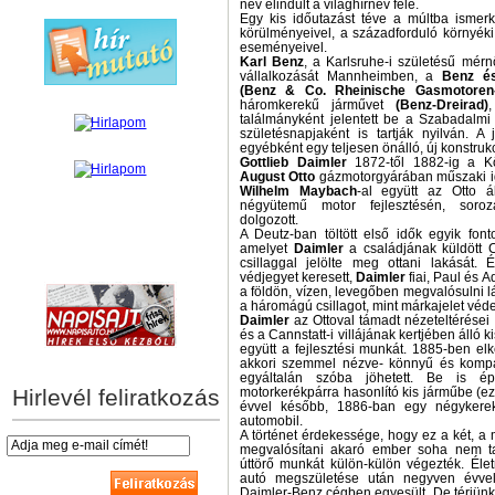
név elindult a világhírnév felé.
Egy kis időutazást téve a múltba isme
körülményeivel, a századforduló környéki
eseményeivel.
Karl Benz
, a Karlsruhe-i születésű mérn
vállalkozását Mannheimben, a
Benz és
(Benz & Co. Rheinische Gasmotoren-
háromkerekű járművet
(Benz-Dreirad)
találmányként jelentett be a Szabadalmi
születésnapjaként is tartják nyilván. A
egyébként egy teljesen önálló, új konstrukc
Gottlieb Daimler
1872-től 1882-ig a Kö
August Otto
gázmotorgyárában műszaki iga
Wilhelm Maybach
-al együtt az Otto á
négyütemű motor fejlesztésén, soroza
dolgozott.
A Deutz-ban töltött első idők egyik fon
amelyet
Daimler
a családjának küldött
hírek személyre szabva
csillaggal jelölte meg ottani lakását
védjegyet keresett,
Daimler
fiai, Paul és A
a földön, vízen, levegőben megvalósulni 
a háromágú csillagot, mint márkajelet védet
Daimler
az Ottoval támadt nézeteltérései
és a Cannstatt-i villájának kertjében álló 
együtt a fejlesztési munkát. 1885-ben el
akkori szemmel nézve- könnyű és kompa
egyáltalán szóba jöhetett. Be is épí
Hirlevél feliratkozás
motorkerékpárra hasonlító kis járműbe (ez
évvel később, 1886-ban egy négykere
automobil.
A történet érdekessége, hogy ez a két, a 
megvalósítani akaró ember soha nem tal
úttörő munkát külön-külön végezték. Éle
autó megszületése után negyven évvel,
Daimler-Benz cégben egyesült. De térjünk 