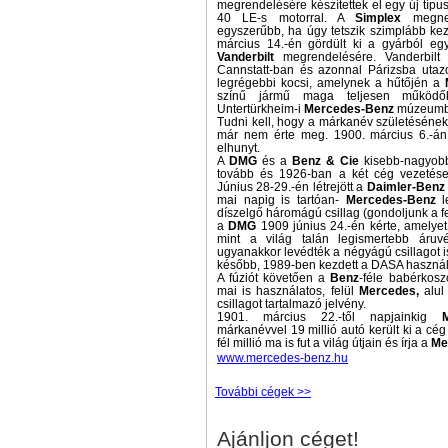
megrendelésére készítettek el egy új típus
40 LE-s motorral. A
Simplex
megnev
egyszerűbb, ha úgy tetszik szimplább keze
március 14.-én gördült ki a gyárból eg
Vanderbilt
megrendelésére. Vanderbilt 
Cannstatt-ban és azonnal Párizsba utaz
legrégebbi kocsi, amelynek a hűtőjén a
színű jármű maga teljesen működők
Untertürkheim-i
Mercedes-Benz
múzeumba
Tudni kell, hogy a márkanév születéséne
már nem érte meg. 1900. március 6.-án
elhunyt.
A
DMG
és a
Benz & Cie
kisebb-nagyobb
tovább és 1926-ban a két cég vezetése
Június 28-29.-én létrejött a
Daimler-Benz
mai napig is tartóan-
Mercedes-Benz
le
díszelgő háromágú csillag (gondoljunk a fe
a
DMG
1909 június 24.-én kérte, amelyet
mint a világ talán legismertebb áruv
ugyanakkor levédték a négyágú csillagot i
később, 1989-ben kezdett a DASA használ
A fúziót követően a
Benz
-féle babérkosz
mai is használatos, felül
Mercedes,
alu
csillagot tartalmazó jelvény.
1901. március 22.-től napjainkig
márkanévvel 19 millió autó került ki a cé
fél millió ma is fut a világ útjain és írja a
Me
www.mercedes-benz.hu
További cégek >>
Ajánljon céget!