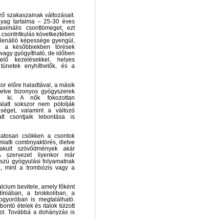
ző szakaszainak változásait.
nyag tartalma – 25-30 éves
ximális csonttömeget, ezt
 csontritkulás következtében
llenálló képessége gyengül,
t a későbbiekben törések
 vagy gyógyítható, de időben
elő kezelésekkel, helyes
 tünetek enyhíthetők, és a
or előre haladtával, a másik
letve bizonyos gyógyszerek
ul ki. A nők fokozottan
alatt sokszor nem pótolják
iséget, valamint a változó
t csontjaik lebontása is
ozatosan csökken a csontok
iatti combnyaktörés, illetve
lakult szövődmények akár
A szervezet ilyenkor már
sszú gyógyulási folyamatnak
, mint a trombózis vagy a
cium bevitele, amely főként
íniában, a brokkoliban, a
gyoróban is megtalálható.
ntó ételek és italok túlzott
hol. Továbbá a dohányzás is