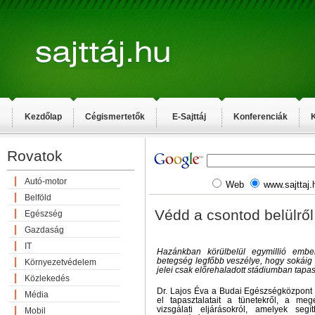
Kezdőlap
Cégismertetők
E-Sajttáj
Konferenciák
K
Rovatok
Autó-motor
Web
www.sajttaj.
Belföld
Védd a csontod belülről
Egészség
Gazdaság
IT
Hazánkban körülbelül egymillió ember
betegség legfőbb veszélye, hogy sokáig 
Környezetvédelem
jelei csak előrehaladott stádiumban tapas
Közlekedés
Dr. Lajos Éva a Budai Egészségközpont
Média
el tapasztalatait a tünetekről, a mege
vizsgálati eljárásokról, amelyek seg
Mobil