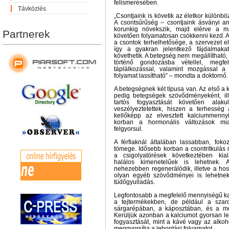
felismerésében.
Távközlés
„Csontjaink is követik az életkor különbö
A csontsűrűség – csontjaink ásványi a
korunkig növekszik, majd elérve a ma
Partnerek
követően folyamatosan csökkenni kezd. A
a csontok terhelhetősége, a szervezet e
így a gyakran jelentkező fájdalmaka
követhetik. A betegség nem megállítható,
történő gondozásba vétellel, megfel
táplálkozással, valamint mozgással a
folyamat lassítható” – mondta a doktornő.
A betegségnek két típusa van. Az első a k
pedig betegségek szövődményeként, il
tartós fogyasztását követően alak
veszélyeztetettek, hiszen a terhesség 
kellőképp az elvesztett kalciummenny
korban a hormonális változások miat
felgyorsul.
A férfiaknál általában lassabban, fok
tömege. Idősebb korban a csontritkulás m
a csigolyatörések következtében kia
halálos kimenetelűek is lehetnek. 
nehezebben regenerálódik, illetve a ho
olyan egyéb szövődményei is lehetnek
tüdőgyulladás.
Legfontosabb a megfelelő mennyiségű kal
a tejtermékekben, de például a szard
sárgarépában, a káposztában, és a mo
Kerüljük azonban a kalciumot gyorsan lebo
fogyasztását, mint a kávé vagy az alko
meggyorsítja a lebontási folyamatot.