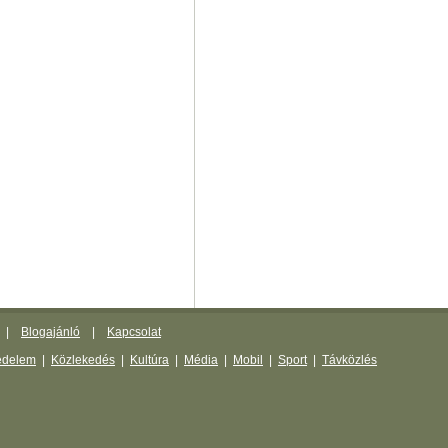
|
Blogajánló
|
Kapcsolat
édelem
|
Közlekedés
|
Kultúra
|
Média
|
Mobil
|
Sport
|
Távközlés