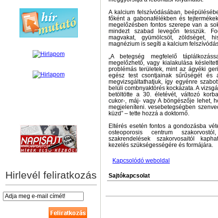
A kalcium felszívódásában, beépülésébe
főként a gabonafélékben és tejtermékek
megelőzésben fontos szerepe van a so
mindezt szabad levegőn tesszük. Fo
magvakat, gyümölcsöt, zöldséget, h
magnézium is segíti a kalcium felszívódás
„A betegség megfelelő táplálkozás
megelőzhető, vagy kialakulása késleltet
problémás területek, mint az ágyéki geri
egész test csontjainak sűrűségét és 
megvizsgáltathatjuk, így egyénre szabo
belüli combnyaktörés kockázata. A vizsgál
betöltötte a 30. életévét, változó korba
cukor-, máj- vagy A böngészője lehet, 
megjeleníteni. vesebetegségben szenved
küzd” – tette hozzá a doktornő.
hírek személyre szabva
Eltérés esetén fontos a gondozásba véte
osteoporosis centrum szakorvostó
szakrendelések szakorvosaitól kapha
kezelés szükségességére és formájára.
Kapcsolódó weboldal
Hirlevél feliratkozás
Sajtókapcsolat