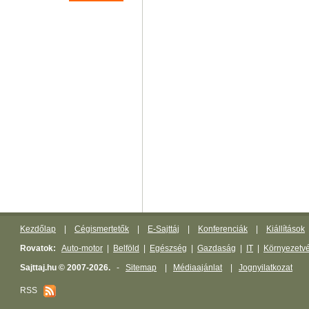
Kezdőlap
|
Cégismertetők
|
E-Sajttáj
|
Konferenciák
|
Kiállítások
Rovatok:
Auto-motor
|
Belföld
|
Egészség
|
Gazdaság
|
IT
|
Környezetv
Sajttaj.hu © 2007-2026.
-
Sitemap
|
Médiaajánlat
|
Jognyilatkozat
RSS