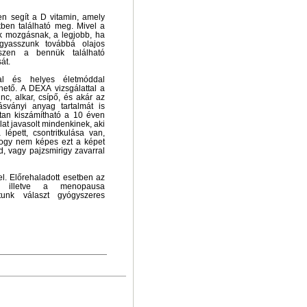
n segít a D vitamin, amely
ben található meg. Mivel a
k mozgásnak, a legjobb, ha
gyasszunk továbbá olajos
iszen a bennük található
át.
sal és helyes életmóddal
hető. A DEXA vizsgálattal a
nc, alkar, csípő, és akár az
ásványi anyag tartalmát is
ttan kiszámítható a 10 éven
at javasolt mindenkinek, aki
 lépett, csontritkulása van,
hogy nem képes ezt a képet
, vagy pajzsmirigy zavarral
l. Előrehaladott esetben az
l, illetve a menopausa
tunk választ gyógyszeres