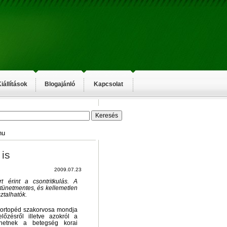
iállítások
Blogajánló
Kapcsolat
hu
 is
2009.07.23
t érint a csontritkulás. A
tünetmentes, és kellemetlen
ztalhatók.
 ortopéd szakorvosa mondja
lőzésről illetve azokról a
íthetnek a betegség korai