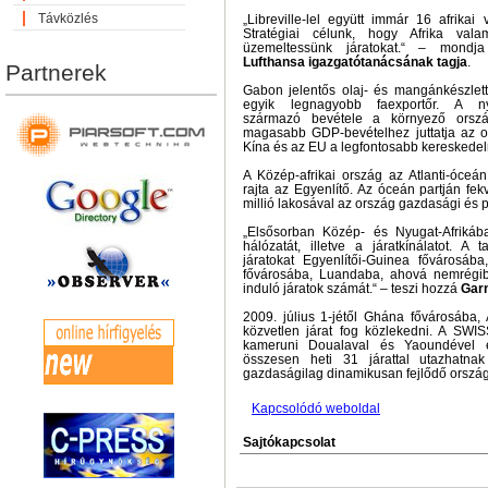
Távközlés
„Libreville-lel együtt immár 16 afrikai
Stratégiai célunk, hogy Afrika vala
üzemeltessünk járatokat.“ – mond
Lufthansa igazgatótanácsának tagja
.
Partnerek
Gabon jelentős olaj- és mangánkészlett
egyik legnagyobb faexportőr. A ny
származó bevétele a környező orszá
magasabb GDP-bevételhez juttatja az 
Kína és az EU a legfontosabb kereskedel
A Közép-afrikai ország az Atlanti-óceán
rajta az Egyenlítő. Az óceán partján fekv
millió lakosával az ország gazdasági és po
„Elsősorban Közép- és Nyugat-Afrikáb
hálózatát, illetve a járatkínálatot. A 
járatokat Egyenlítői-Guinea fővárosába
fővárosába, Luandaba, ahová nemrégib
induló járatok számát.“ – teszi hozzá
Gar
2009. július 1-jétől Ghána fővárosába,
közvetlen járat fog közlekedni. A SWISS
kameruni Doualaval és Yaoundével e
összesen heti 31 járattal utazhatna
gazdaságilag dinamikusan fejlődő orszá
Kapcsolódó weboldal
Sajtókapcsolat