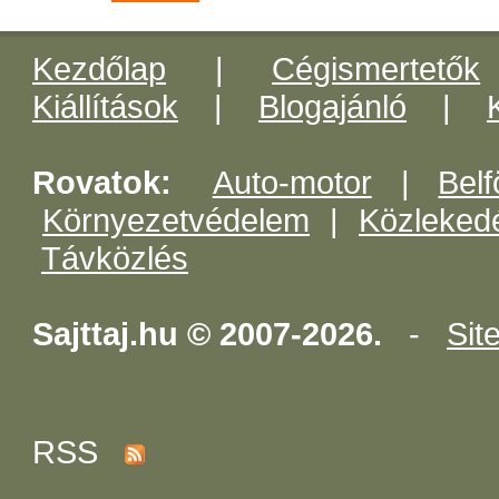
Kezdőlap
|
Cégismertetők
Kiállítások
|
Blogajánló
|
Rovatok:
Auto-motor
|
Belf
Környezetvédelem
|
Közleked
Távközlés
Sajttaj.hu © 2007-2026.
-
Sit
RSS