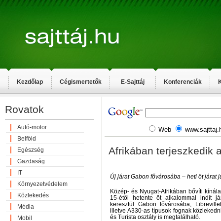
Kezdőlap
Cégismertetők
E-Sajttáj
Konferenciák
K
Rovatok
Autó-motor
Web
www.sajttaj.
Belföld
Afrikában terjeszkedik 
Egészség
Gazdaság
IT
Új járat Gabon fővárosába – heti öt járat j
Környezetvédelem
Közép- és Nyugat-Afrikában bővíti kínálat
Közlekedés
15-étől hetente öt alkalommal indít já
keresztül Gabon fővárosába, Librevill
Média
illetve A330-as típusok fognak közlekedn
és Turista osztály is megtalálható.
Mobil