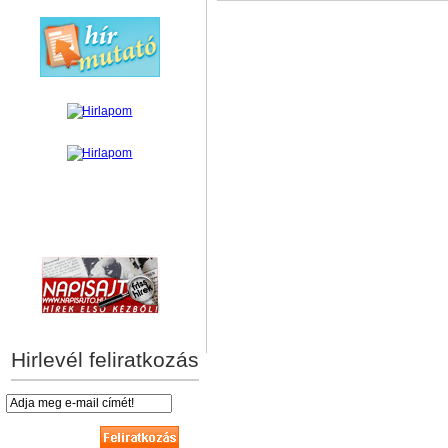
hírek személyre szabva
Hirlevél feliratkozás