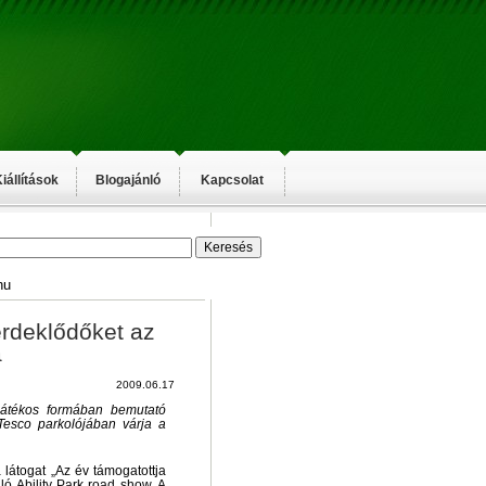
iállítások
Blogajánló
Kapcsolat
hu
rdeklődőket az
a
2009.06.17
játékos formában bemutató
Tesco parkolójában várja a
 látogat „Az év támogatottja
ó Ability Park road show. A