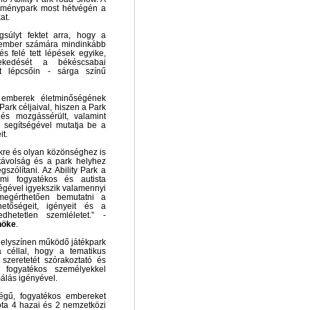
élménypark most hétvégén a
at.
úlyt fektet arra, hogy a
s ember számára mindinkább
és felé tett lépések egyike,
ekedését a békéscsabai
t lépcsőin - sárga színű
 emberek életminőségének
Park céljaival, hiszen a Park
- és mozgássérült, valamint
i segítségével mutatja be a
t.
ekre és olyan közönséghez is
 távolság és a park helyhez
szólítani. Az Ability Park a
elmi fogyatékos és autista
ségével igyekszik valamennyi
megérthetően bemutatni a
etőségeit, igényeit és a
dhetetlen szemléletet.” -
lnöke
.
helyszínen működő játékpark
 céllal, hogy a tematikus
szeretetét szórakoztató és
 fogyatékos személyekkel
málás igényével.
égű, fogyatékos embereket
 óta 4 hazai és 2 nemzetközi