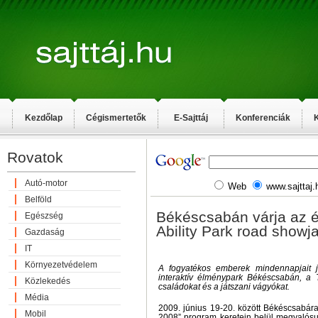
Kezdőlap
Cégismertetők
E-Sajttáj
Konferenciák
K
Rovatok
Autó-motor
Web
www.sajttaj.
Belföld
Békéscsabán várja az é
Egészség
Ability Park road showj
Gazdaság
IT
Környezetvédelem
A fogyatékos emberek mindennapjait 
interaktív élménypark Békéscsabán, a 
Közlekedés
családokat és a játszani vágyókat.
Média
2009. június 19-20. között Békéscsabára
Mobil
2008” program keretein belül megvalósul