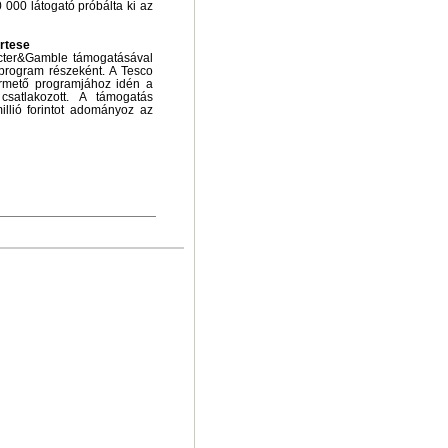
 000 látogató próbálta ki az
ertese
cter&Gamble támogatásával
program részeként. A Tesco
rmető programjához idén a
satlakozott. A támogatás
llió forintot adományoz az