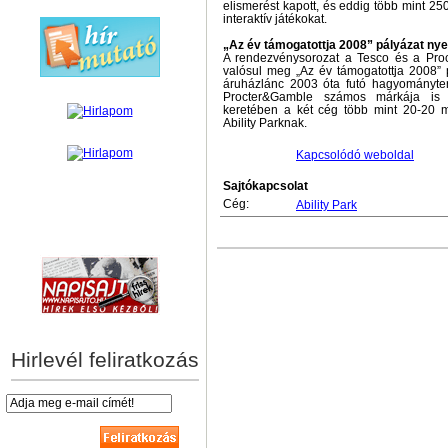
elismerést kapott, és eddig több mint 250
interaktív játékokat.
„Az év támogatottja 2008” pályázat ny
A rendezvénysorozat a Tesco és a Pro
valósul meg „Az év támogatottja 2008” 
áruházlánc 2003 óta futó hagyományte
Procter&Gamble számos márkája is c
keretében a két cég több mint 20-20 mi
Ability Parknak.
Kapcsolódó weboldal
Sajtókapcsolat
Cég:
Ability Park
hírek személyre szabva
Hirlevél feliratkozás