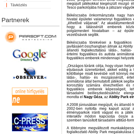
megújult játékokkal kiegészült mozgó 
Távközlés
Tesco parkolójába hívja a játszani vágyók
Békéscsaba önkormányzata nagy hangs
Partnerek
hivatal épületei valamennyi fogyatéko
„élhetővé váljanak”. Az akadálymentesít
hogy a látássérült emberek közl
polgármesteri hivatalban – az épüle
vezetősávok segítik.
Békéscsaba törekvései a fogyatékos
javításáért összhangban állnak az Ability 
állandó foglalkoztatású látás-, hallás
értelmi fogyatékos és autista animátora
fogyatékos emberek mindennapi helyzetei
„Országos túránk célja, hogy olyan hely
eljutassuk üzenetünket, akiket eddig a
kötöttsége miatt kevésbé volt könnyű meg
látás-, hallás- és mozgássérült, ért
animátorai által bemutatott játékok segít
korosztály számára élvezhetően és 
fogyatékos emberek képességeit, leh
társadalmi beilleszkedésükhöz elenge
mondta el
Nagy Géza
, az
Ability Park e
A 2008 júniusában megújult, és állandó 
2002-ben nyitotta meg kapuit azzal a
élményparkok iránti vágyat és a játék 
interaktív módon kapcsolja össze a
szemben tanúsított társadalmi attitűd-for
A többnyire megváltozott munkaképess
foglalkoztató Ability Park megalakulása