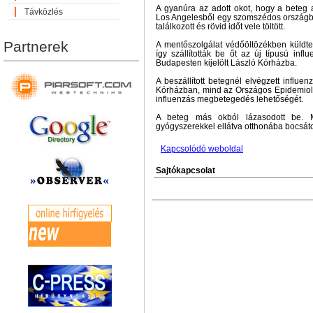
A gyanúra az adott okot, hogy a beteg 
Távközlés
Los Angelesből egy szomszédos országb
találkozott és rövid időt vele töltött.
Partnerek
A mentőszolgálat védőöltözékben küldte
így szállították be őt az új típusú inf
Budapesten kijelölt László Kórházba.
A beszállított betegnél elvégzett influe
Kórházban, mind az Országos Epidemioló
influenzás megbetegedés lehetőségét.
A beteg más okból lázasodott be. Me
gyógyszerekkel ellátva otthonába bocsáto
Kapcsolódó weboldal
Sajtókapcsolat