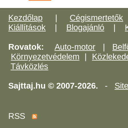
Kezdőlap
|
Cégismertetők
Kiállítások
|
Blogajánló
|
Rovatok:
Auto-motor
|
Belf
Környezetvédelem
|
Közleked
Távközlés
Sajttaj.hu © 2007-2026.
-
Sit
RSS