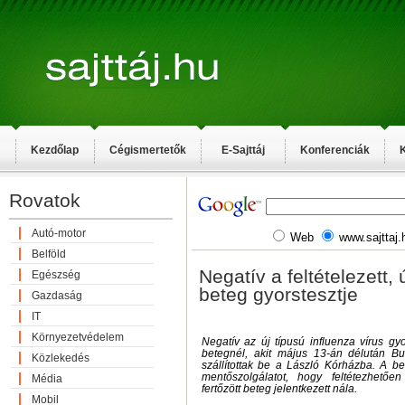
Kezdőlap
Cégismertetők
E-Sajttáj
Konferenciák
K
Rovatok
Autó-motor
Web
www.sajttaj.
Belföld
Negatív a feltételezett, 
Egészség
beteg gyorstesztje
Gazdaság
IT
Környezetvédelem
Negatív az új típusú influenza vírus g
betegnél, akit május 13-án délután Bud
Közlekedés
szállítottak be a László Kórházba. A be
mentőszolgálatot, hogy feltétezhetőe
Média
fertőzött beteg jelentkezett nála.
Mobil