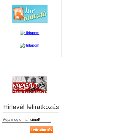
hírek személyre szabva
Hirlevél feliratkozás