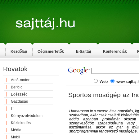
Kezdőlap
Cégismertetők
E-Sajttáj
Konferenciák
K
Rovatok
Autó-motor
Web
www.sajttaj.
Belföld
Sportos mosógép az Ind
Egészség
Gazdaság
IT
Hamarosan itt a tavasz, és a napsütés, így
szabadban, akár csak családi kirándulás
Környezetvédelem
eddig azonban problémát okozott 
Közlekedés
szennyeződött szabadidőruha vagy 
tisztántartása, akkor ez már a múlt
Média
sportprogrammal rendelkező mosógépe.
Mobil