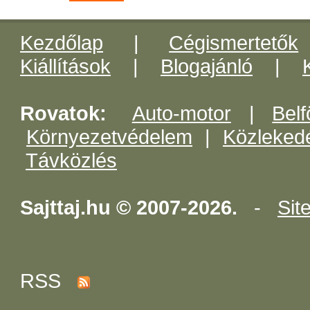
Kezdőlap
|
Cégismertetők
Kiállítások
|
Blogajánló
|
Rovatok:
Auto-motor
|
Belf
Környezetvédelem
|
Közleked
Távközlés
Sajttaj.hu © 2007-2026.
-
Sit
RSS