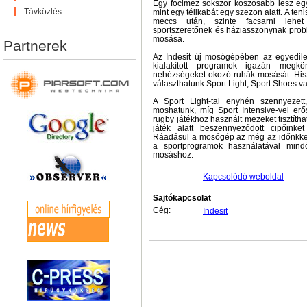
Egy focimez sokszor koszosabb lesz egy
Távközlés
mint egy télikabát egy szezon alatt. A ten
meccs után, szinte facsarni lehe
sportszeretőnek és háziasszonynak probl
mosása.
Partnerek
Az Indesit új mosógépében az egyedil
kialakított programok igazán megk
nehézségeket okozó ruhák mosását. His
választhatunk Sport Light, Sport Shoes va
A Sport Light-tal enyhén szennyezett,
moshatunk, míg Sport Intensive-vel erős
rugby játékhoz használt mezeket tisztíth
játék alatt beszennyeződött cipőinket 
Ráadásul a mosógép az még az időnkkel 
a sportprogramok használatával min
mosáshoz.
Kapcsolódó weboldal
Sajtókapcsolat
Cég:
Indesit