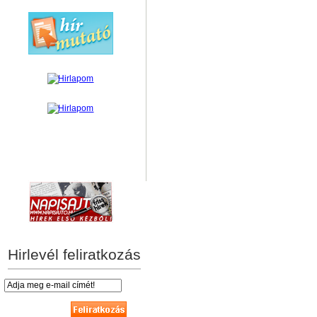
hírek személyre szabva
Hirlevél feliratkozás