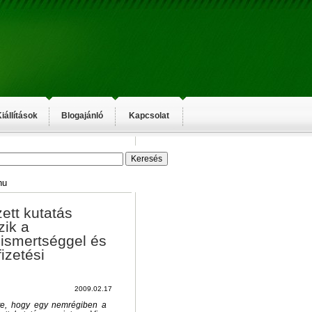
iállítások
Blogajánló
Kapcsolat
hu
ett kutatás
zik a
ismertséggel és
izetési
2009.02.17
te, hogy egy nemrégiben a