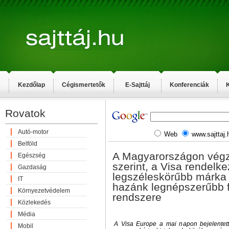
Kezdőlap
Cégismertetők
E-Sajttáj
Konferenciák
K
Rovatok
Autó-motor
Web
www.sajttaj.
Belföld
A Magyarországon végz
Egészség
szerint, a Visa rendelke
Gazdaság
legszéleskörűbb márka 
IT
hazánk legnépszerűbb f
Környezetvédelem
rendszere
Közlekedés
Média
A Visa Europe a mai napon bejelentet
Mobil