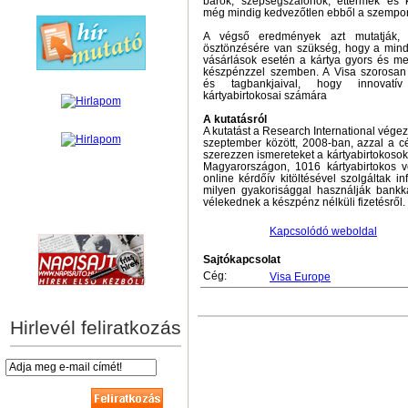
bárok, szépségszalonok, éttermek és 
még mindig kedvezőtlen ebből a szempon
A végső eredmények azt mutatják, 
ösztönzésére van szükség, hogy a min
vásárlások esetén a kártya gyors és me
készpénzzel szemben. A Visa szorosan 
és tagbankjaival, hogy innovatív
kártyabirtokosai számára
A kutatásról
A kutatást a Research International vége
szeptember között, 2008-ban, azzal a c
szerezzen ismereteket a kártyabirtokosok 
Magyarországon, 1016 kártyabirtokos ve
online kérdőív kitöltésével szolgáltak in
milyen gyakorisággal használják bankká
vélekednek a készpénz nélküli fizetésről.
hírek személyre szabva
Kapcsolódó weboldal
Sajtókapcsolat
Cég:
Visa Europe
Hirlevél feliratkozás