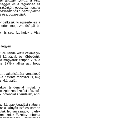
tt kutatás szerint, a Visa
tséggel, és a legtöbben az
 eszközként nevezték meg. Az
ahasználat és a hazai piacon
é összpontosultak.
endelkezik világszerte és a
smerték megbízhatóságát és
en is szó, fizethetek a Visa
b legyen
75%, rendelkezik valamelyik
ti kártyával; és többségük,
t: a magyarok csupán 20%-a
ze 17%-a állítja azt, hogy
lat gyakoriságára vonatkozó
%-a hetente többször is, míg
nkkártyáját.
ekvő tendenciát mutat, a
zpénzes fizetést részesíti
 potenciális területek, ahol
gi kártyaelfogadási státusra
int a kártyák széles körben
tak, légitársaságok, hotelek
ermarketek. Ezzel szemben a