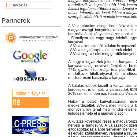
magyar kártyabirtokosok körében végze
rendelkezik a legszélesebb körű ismer
Távközlés
általuk legnépszerűbbnek tartott fizetési
online felmérés kérdései, főként a kárty
szereplő, különböző márkák ismerete kör
Partnerek
A Visa páratlan elfogadási hálózattal r
magyarországi kártyabirtokosok is eli
használatának kényelmes szempontjait:
- Bármilyen kis vagy nagy tételről legy
kártyával
- A Visa a kereskedői oldalon is népszerű
- A Visa megkönnyíti az emberek életét
- A Visa segít az élet még gördülékenyeb
A magyar fogyasztók jelentős hányada, 
kártyatársaság nevével fémjelzett beté
72%, gyakran használja is a plasztiko
rendelkezik hitelkártyával, és mindöss
rendszeresen használja a kártyáját.
A kutatás többek között a kártyahaszná
kérdéseket is érintett: a válaszadók 61
20% szinte minden nap használja Visa ba
Habár a betéti kártyahasználat növ
megkérdezettek 37%-a még mindig a kés
előnyben, így tehát még mindig léteznek
fejlődés érhető el a magyar piacon.
A kutatás következő része a magyarorszá
helyezi a hangsúlyt. A válaszadók szer
elfogadottak az alábbi helyeken: benzinku
és egyéb szálláshelyek, valamint a szup