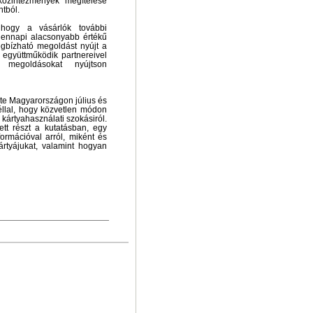
közintézmények megítélése
tból.
hogy a vásárlók további
dennapi alacsonyabb értékű
gbízható megoldást nyújt a
együttműködik partnereivel
 megoldásokat nyújtson
zte Magyarországon július és
éllal, hogy közvetlen módon
kártyahasználati szokásiról.
tt részt a kutatásban, egy
formációval arról, miként és
rtyájukat, valamint hogyan