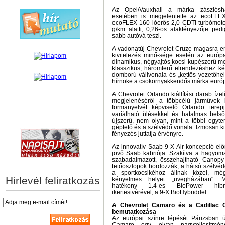
Az Opel/Vauxhall a márka zászlósha
esetében is megjelentette az ecoFLEX 
ecoFLEX 160 lóerős 2,0 CDTI turbómot
g/km alatti, 0,26-os alaktényezője ped
sabb autóvá teszi.
A vadonatúj Chevrolet Cruze magasra em
kivitelezés minő-sége esetén az európ
dinamikus, négyajtós kocsi kupészerű m
klasszikus, háromterű elrendezéshez ké
domború vállvonala és „kettős vezetőhe
hírnöke a csokornyakkendős márka európ
A Chevrolet Orlando kiállítási darab ízel
megjelenéséről a többcélú járművek 
formanyelvét képviselő Orlando terep
variálható ülésekkel és hatalmas belső
hírek személyre szabva
újszerű, nem olyan, mint a többi egyte
géptető és a szélvédő vonala. Izmosan k
fényezés juttatja érvényre.
Az innovatív Saab 9-X Air koncepció előr
jövő Saab kabriója. Szakítva a hagyomá
szabadalmazott, összehajtható Canopy 
tetőoszlopok hordozzák; a hátsó szélvéd
a sportkocsikéhoz állnak közel, m
Hirlevél feliratkozás
kényelmes helyet „üvegházában". M
hatékony 1.4-es BioPower hibri
ikertestvérével, a 9-X BioHybriddel.
A Chevrolet Camaro és a Cadillac 
bemutatkozása
Az európai színre lépését Párizsban 