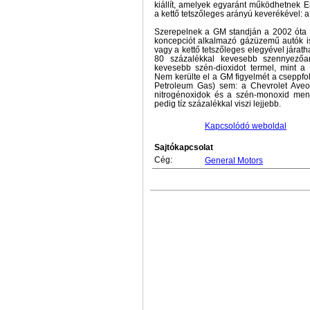
kiállít, amelyek egyaránt működhetnek E8
a kettő tetszőleges arányú keverékével: a
Szerepelnek a GM standján a 2002 óta 
koncepciót alkalmazó gázüzemű autók is
vagy a kettő tetszőleges elegyével járath
80 százalékkal kevesebb szennyezőa
kevesebb szén-dioxidot termel, mint 
Nem kerülte el a GM figyelmét a cseppfoly
Petroleum Gas) sem: a Chevrolet Aveo
nitrogénoxidok és a szén-monoxid men
pedig tíz százalékkal viszi lejjebb.
Kapcsolódó weboldal
Sajtókapcsolat
Cég:
General Motors