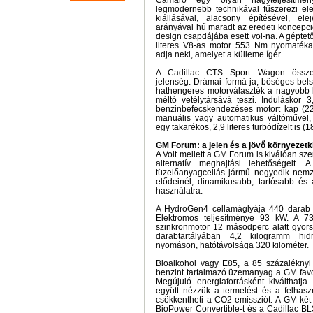
Camaro egy olyan nagyteljesítmén
legmodernebb technikával fűszerezi ele
kiállásával, alacsony építésével, e
arányával hű maradt az eredeti koncepció
design csapdájába esett vol-na. A géptető 
literes V8-as motor 553 Nm nyomatéka
adja neki, amelyet a külleme ígér.
A Cadillac CTS Sport Wagon összeté
jelenség. Drámai formá-ja, bőséges bels
hathengeres motorválaszték a nagyobb l
méltó vetélytársává teszi. Induláskor 3
benzinbefecskendezéses motort kap (2
manuális vagy automatikus váltóművel,
egy takarékos, 2,9 literes turbódízelt is 
GM Forum: a jelen és a jövő környezet
A Volt mellett a GM Forum is kiválóan sze
alternatív meghajtási lehetőségei
tüzelőanyagcellás jármű negyedik nemze
elődeinél, dinamikusabb, tartósabb é
használatra.
A HydroGen4 cellamáglyája 440 darab so
Elektromos teljesítménye 93 kW. A 7
szinkronmotor 12 másodperc alatt gyors
darabtartályában 4,2 kilogramm hid
nyomáson, hatótávolsága 320 kilométer.
Bioalkohol vagy E85, a 85 százaléknyi 
benzint tartalmazó üzemanyag a GM favor
Megújuló energiaforrásként kiválthatja 
együtt nézzük a termelést és a felhasz
csökkentheti a CO2-emissziót. A GM két
BioPower Convertible-t és a Cadillac BL