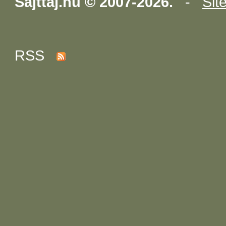
Sajttaj.hu © 2007-2026.
-
Sit
RSS