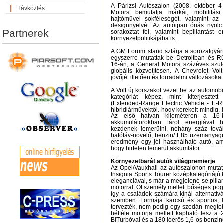
A Párizsi Autószalon (2008. október 4
Távközlés
Motors bemutatja márkái, mobilitási
hajtóművei sokféleségét, valamint a
designnyelvét. Az autóipari óriás nyolc
Partnerek
sorakoztat fel, valamint bepillantást 
környezetpolitikájába is.
A GM Forum stand sztárja a sorozatgyárt
egyszerre mutattak be Detroitban és 
16-án, a General Motors százéves szüle
globális közvetítésen. A Chevrolet V
jövőjét illetően és forradalmi változásokat
A Volt új korszakot vezet be az automobi
kategóriát képez, mint kiterjesztett
(Extended-Range Electric Vehicle - E-R
hibridjárművektől, hogy kerekeit mindig, k
Az első hatvan kilométeren a 16-k
akkumulátorokban tárol energiával
kezdenek lemerülni, néhány száz tová
hatótáv-növelő, benzin/ E85 üzemanyagú
eredmény egy jól használható autó, ame
hogy hirtelen lemerül akkumlátor.
Környezetbarát autók világpremierje
Az Opel/Vauxhall az autószalonon mutat
Insignia Sports Tourer középkategóriájú k
eleganciával, s már a megjelené-se pilla
motorral. Öt személy mellett bőséges pog
így a családok számára kínál alternatív
szemben. Formája karcsú és sportos, k
tervezték, nem pedig egy szedán megtol
hétféle motorja mellett kapható lesz a 
BiTurbóval és a 180 lóerős 1,6-os benzine