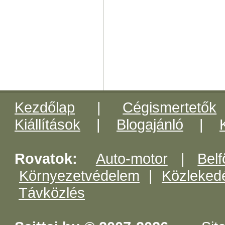
Kezdőlap
|
Cégismertetők
Kiállítások
|
Blogajánló
|
Rovatok:
Auto-motor
|
Belf
Környezetvédelem
|
Közleked
Távközlés