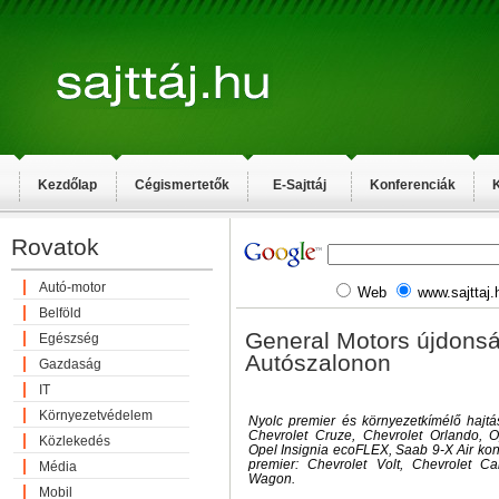
Kezdőlap
Cégismertetők
E-Sajttáj
Konferenciák
K
Rovatok
Autó-motor
Web
www.sajttaj.
Belföld
General Motors újdonsá
Egészség
Autószalonon
Gazdaság
IT
Környezetvédelem
Nyolc premier és környezetkímélő hajtás
Chevrolet Cruze, Chevrolet Orlando, Op
Közlekedés
Opel Insignia ecoFLEX, Saab 9-X Air ko
premier: Chevrolet Volt, Chevrolet C
Média
Wagon.
Mobil