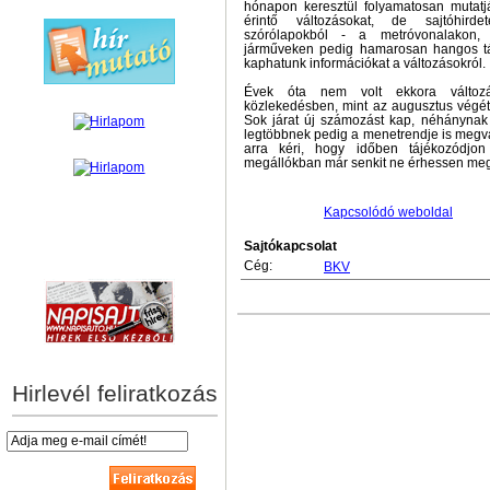
hónapon keresztül folyamatosan mutatj
érintő változásokat, de sajtóhirde
szórólapokból - a metróvonalakon,
járműveken pedig hamarosan hangos tá
kaphatunk információkat a változásokról.
Évek óta nem volt ekkora változá
közlekedésben, mint az augusztus végét
Sok járat új számozást kap, néhánynak 
legtöbbnek pedig a menetrendje is megvá
arra kéri, hogy időben tájékozódjon
megállókban már senkit ne érhessen meg
Kapcsolódó weboldal
Sajtókapcsolat
hírek személyre szabva
Cég:
BKV
Hirlevél feliratkozás