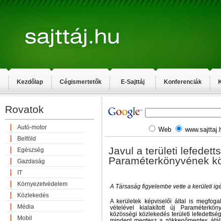
Kezdőlap
Cégismertetők
E-Sajttáj
Konferenciák
K
Rovatok
Autó-motor
Web
www.sajttaj.
Belföld
Javul a területi lefedet
Egészség
Paraméterkönyvének k
Gazdaság
IT
Környezetvédelem
A Társaság figyelembe vette a kerületi igé
Közlekedés
A kerületek képviselői által is megfog
Média
vételével kialakított új Paraméterkö
közösségi közlekedés területi lefedetts
Mobil
mindent megtesz a zökkenőmentes átál