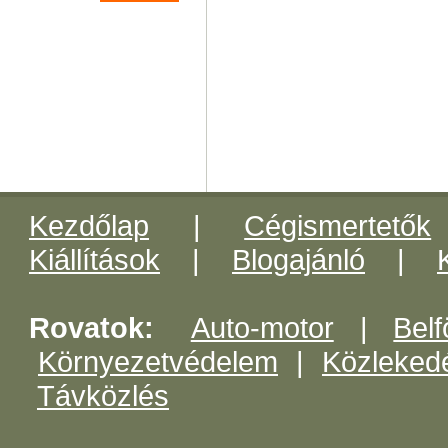
Kezdőlap
|
Cégismertetők
Kiállítások
|
Blogajánló
|
Rovatok:
Auto-motor
|
Belf
Környezetvédelem
|
Közleked
Távközlés