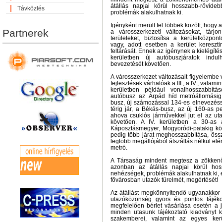
átállás napjai körül hosszabb-rövide
Távközlés
problémák alakulhatnak ki.
Igényként merült fel többek között, hogy 
Partnerek
a városszerkezeti változásokat, tárj
területeket, biztosítsa a kerületközpon
vagy, adott esetben a kerület kereszti
feltárását. Ennek az igénynek a kielégíté
kerületben új autóbuszjáratok indu
bevezetését követően.
A városszerkezet változásait figyelembe 
fejlesztések várhatóak a III., a IV., valamint
kerületben például vonalhosszabbítá
autóbusz az Árpád híd metróállomásig
busz, új számozással 134-es elnevezés
térig jár, a Békás-busz, az új 160-as pe
ahova csuklós járművekkel jut el az ut
követően. A IV. kerületben a 30-as 
Káposztásmegyer, Mogyoródi-patakig köz
pedig több járat meghosszabbítása, öss
legtöbb megállójából átszállás nélkül elé
metró.
A Társaság mindent megtesz a zökkenő
azonban az átállás napjai körül hoss
nehézségek, problémák alakulhatnak ki, e
fővárosban utazók türelmét, megértését!
Az átállást megkönnyítendő ugyanakko
utazóközönség gyors és pontos tájék
megfelelően bérlet vásárlása esetén a 
minden utasunk tájékoztató kiadványt k
szakemberei, valamint az egyes kerü