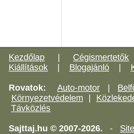
Kezdőlap
|
Cégismertetők
Kiállítások
|
Blogajánló
|
Rovatok:
Auto-motor
|
Belf
Környezetvédelem
|
Közleked
Távközlés
Sajttaj.hu © 2007-2026.
-
Sit