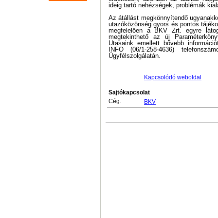
ideig tartó nehézségek, problémák kial
Az átállást megkönnyítendő ugyanakk
utazóközönség gyors és pontos tájék
megfelelően a BKV Zrt. egyre láto
megtekinthető az új Paraméterköny
Utasaink emellett bővebb informáci
INFO (06/1-258-4636) telefonsz
Ügyfélszolgálatán.
Kapcsolódó weboldal
Sajtókapcsolat
Cég:
BKV