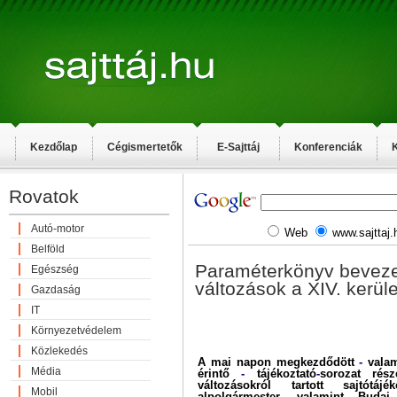
Kezdőlap
Cégismertetők
E-Sajttáj
Konferenciák
K
Rovatok
Autó-motor
Web
www.sajttaj.
Belföld
Paraméterkönyv beveze
Egészség
változások a XIV. kerül
Gazdaság
IT
Környezetvédelem
Közlekedés
A mai napon megkezdődött
-
valam
Média
érintő
-
tájékoztató
-
sorozat rész
változásokról tartott sajtótáj
Mobil
alpolgármester, valamint Bud