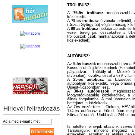
TROLIBUSZ:
A
75-ös trolibusz
meghosszabbítv
közlekedik.
A
79-es trolibusz
útvonala lerövidül, 
(Dózsa György úti) végállomásáig közl
A
80-as trolibusz
hétköznap este és h
vezér teréig jár, összekötve a 81-e
trolibuszok csak munkanapokon a dél
közlekednek).
AUTÓBUSZ:
Az
5-ös buszok
meghosszabbítva a Pas
Kossuth utcáig közlekednek (Erzsébet
hírek személyre szabva
pályaudvar – Thököly út – Mexikói út
útvonalon), kiváltva ezzel a 67V villam
A
25-ös autóbusz
az Erzsébet ki
autópályán közlekedik, végállomása 
Újpest-Központban lesz.
A
30-as autóbuszok
meghosszabb
Mogyoródi-patakig közlekednek, a 
állnak forgalomba. A mai útvonalon 
betétjárat is közlekedik.
Az Örs vezér tere – Cinkota, HÉV-ál
Hirlevél feliratkozás
174-es autóbusz a Füredi úton megá
Körvasút sornál. Utóbbinál a 244-es au
Ismételten felhívjuk utasaink szíves 
Társaságunk mindent megtesz a 
érdekében, azonban az átállás napja