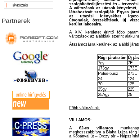
szolgáltatásfejlesztési és – tervezés
Távközlés
A változások az utasok kényelmét,
létrehozását szolgálják. Egyes jára
az utazási igényekhez igazo
Partnerek
útvonalak, összekötések, új visz
kerület lakosaira.
A XIV. kerületet érintő főbb param
változások az alábbiak szerint alakuln
Átszámozásra kerülnek az alábbi jára
Régi járatszám
Új já
7gy
7E
173gy
173E
Pólus-busz
273E
24
124
70
125
25gy
225
25Agy
25
Főbb változások:
VILLAMOS:
A
62-es villamos
munkanapo
meghosszabbítva a Blaha Lujza térig 
a Kőbányai út – Orczy tér – Népszínhá