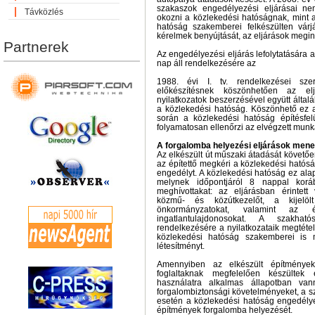
szakaszok engedélyezési eljárásai n
Távközlés
okozni a közlekedési hatóságnak, mint 
hatóság szakemberei felkészülten vár
kérelmek benyújtását, az eljárások megin
Partnerek
Az engedélyezési eljárás lefolytatására
nap áll rendelkezésére az
1988. évi I. tv. rendelkezései sz
előkészítésnek köszönhetően az el
nyilatkozatok beszerzésével együtt által
a közlekedési hatóság. Köszönhető ez 
során a közlekedési hatóság építésfelü
folyamatosan ellenőrzi az elvégzett mun
A forgalomba helyezési eljárások mene
Az elkészült út műszaki átadását követ
az építettő megkéri a közlekedési hatós
engedélyt. A közlekedési hatóság ez alapj
melynek időpontjáról 8 nappal koráb
meghívottakat: az eljárásban érintett
közmű- és közútkezelőt, a kijelölt
önkormányzatokat, valamint az 
ingatlantulajdonosokat. A szakh
rendelkezésére a nyilatkozataik megtét
közlekedési hatóság szakemberei is m
létesítményt.
Amennyiben az elkészült építménye
foglaltaknak megfelelően készültek 
használatra alkalmas állapotban vann
forgalombiztonsági követelményeket, a 
esetén a közlekedési hatóság engedélye
építmények forgalomba helyezését.