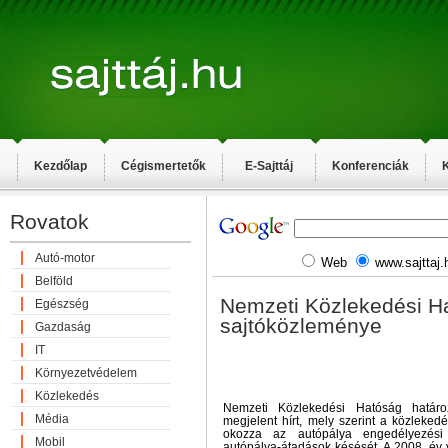
Kezdőlap
Cégismertetők
E-Sajttáj
Konferenciák
K
Rovatok
Autó-motor
Web
www.sajttaj.
Belföld
Nemzeti Közlekedési H
Egészség
sajtóközleménye
Gazdaság
IT
Környezetvédelem
Közlekedés
Nemzeti Közlekedési Hatóság határoz
Média
megjelent hírt, mely szerint a közleked
okozza az autópálya engedélyezési
Mobil
autópálya-átadások késését. A 2008. év 