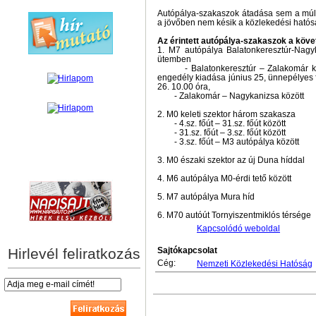
Autópálya-szakaszok átadása sem a múl
a jövőben nem késik a közlekedési hatósá
Az érintett autópálya-szakaszok a köv
1. M7 autópálya Balatonkeresztúr-Nagyk
ütemben
- Balatonkeresztúr – Zalakomár közö
engedély kiadása június 25, ünnepélyes 
26. 10.00 óra,
- Zalakomár – Nagykanizsa között
2. M0 keleti szektor három szakasza
- 4.sz. főút – 31.sz. főút között
- 31.sz. főút – 3.sz. főút között
- 3.sz. főút – M3 autópálya között
3. M0 északi szektor az új Duna híddal
hírek személyre szabva
4. M6 autópálya M0-érdi tető között
5. M7 autópálya Mura híd
6. M70 autóút Tornyiszentmiklós térsége
Kapcsolódó weboldal
Hirlevél feliratkozás
Sajtókapcsolat
Cég:
Nemzeti Közlekedési Hatóság