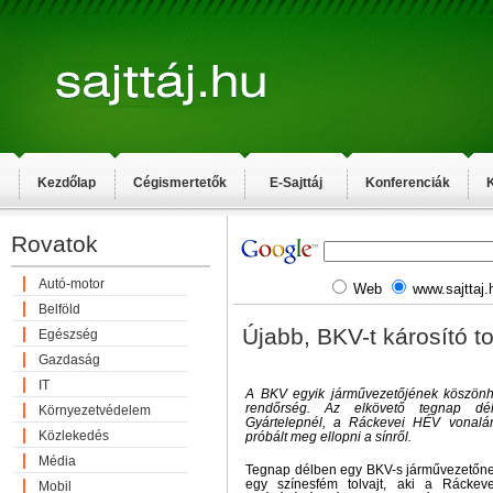
Kezdőlap
Cégismertetők
E-Sajttáj
Konferenciák
K
Rovatok
Autó-motor
Web
www.sajttaj.
Belföld
Újabb, BKV-t károsító t
Egészség
Gazdaság
IT
A BKV egyik járművezetőjének köszönhet
rendőrség. Az elkövető tegnap dél
Környezetvédelem
Gyártelepnél, a Ráckevei HÉV vonalá
Közlekedés
próbált meg ellopni a sínről.
Média
Tegnap délben egy BKV-s járművezetőnek
egy színesfém tolvajt, aki a Rácke
Mobil