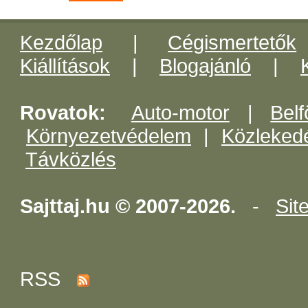
Kezdőlap
|
Cégismertetők
Kiállítások
|
Blogajánló
|
Rovatok:
Auto-motor
|
Belf
Környezetvédelem
|
Közleked
Távközlés
Sajttaj.hu © 2007-2026.
-
Sit
RSS