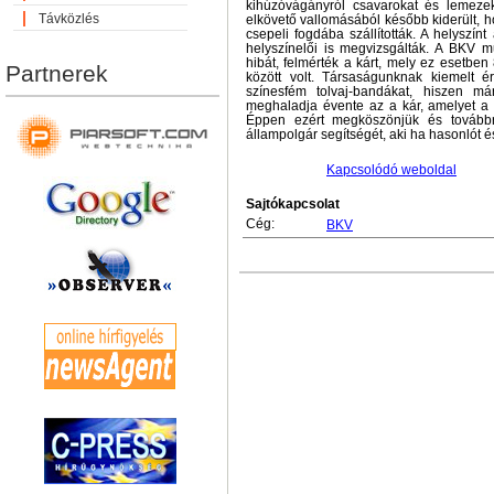
kihúzóvágányról csavarokat és lemezeke
Távközlés
elkövető vallomásából később kiderült, h
csepeli fogdába szállították. A helyszí
helyszínelői is megvizsgálták. A BKV mu
hibát, felmérték a kárt, mely ez esetben
Partnerek
között volt. Társaságunknak kiemelt 
színesfém tolvaj-bandákat, hiszen má
meghaladja évente az a kár, amelyet a 
Éppen ezért megköszönjük és továbbr
állampolgár segítségét, aki ha hasonlót és
Kapcsolódó weboldal
Sajtókapcsolat
Cég:
BKV