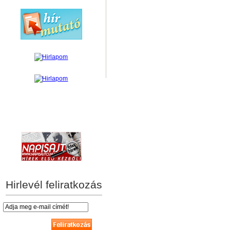
hírek személyre szabva
Hirlevél feliratkozás