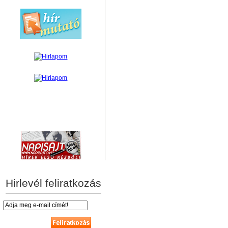
hírek személyre szabva
Hirlevél feliratkozás