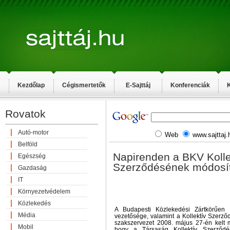
Kezdőlap
Cégismertetők
E-Sajttáj
Konferenciák
K
Rovatok
Autó-motor
Web
www.sajttaj.
Belföld
Napirenden a BKV Kolle
Egészség
Szerződésének módosí
Gazdaság
IT
Környezetvédelem
Közlekedés
A Budapesti Közlekedési Zártkörűen
Média
vezetősége, valamint a Kollektív Szerző
szakszervezet 2008. május 27-én kelt m
Mobil
hogy a Társaság Kollektív Szerződ