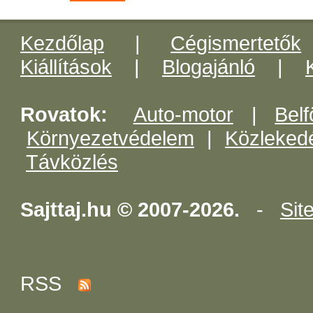
Kezdőlap
|
Cégismertetők
Kiállítások
|
Blogajánló
|
Rovatok:
Auto-motor
|
Belf
Környezetvédelem
|
Közleked
Távközlés
Sajttaj.hu © 2007-2026.
-
Sit
RSS