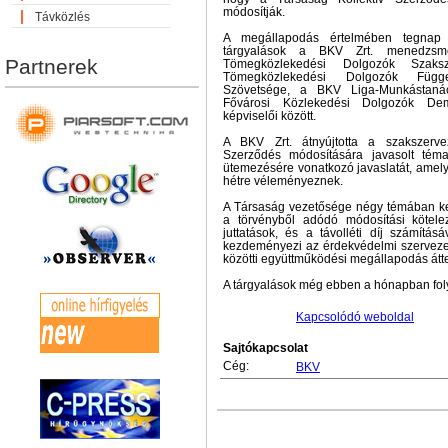
módosítják.
Távközlés
A megállapodás értelmében tegnap 
tárgyalások a BKV Zrt. menedzsme
Partnerek
Tömegközlekedési Dolgozók Szaksz
Tömegközlekedési Dolgozók Függet
Szövetsége, a BKV Liga-Munkástaná
Fővárosi Közlekedési Dolgozók Dem
képviselői között.
A BKV Zrt. átnyújtotta a szakszerve
Szerződés módosítására javasolt téma
ütemezésére vonatkozó javaslatát, amely
hétre véleményeznek.
A Társaság vezetősége négy témában k
a törvényből adódó módosítási köteleze
juttatások, és a távolléti díj számítás
kezdeményezi az érdekvédelmi szerveze
közötti együttműködési megállapodás áttek
A tárgyalások még ebben a hónapban fol
Kapcsolódó weboldal
Sajtókapcsolat
Cég:
BKV